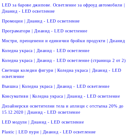
LED за барове джипове. Осветление за офроуд автомобили |
Дианид - LED осветление
Промоции | Дианид - LED осветление
Програматори | Дианид - LED осветление
Мостри, преоценени и единични бройки продукти | Дианид
Коледна украса | Дианид - LED осветление
Коледна украса | Дианид - LED осветление (страница 2 от 2)
Светещи коледни фигури | Коледна украса | Дианид - LED
осветление
Външна | Коледна украса | Дианид - LED осветление
Консумативи | Коледна украса | Дианид - LED осветление
Дизайнерски осветителни тела и аплици с отстъпка 20% до
15.12.2020 | Дианид - LED осветление
LED модули | Дианид - LED осветление
Plastic | LED пури | Дианид - LED осветление