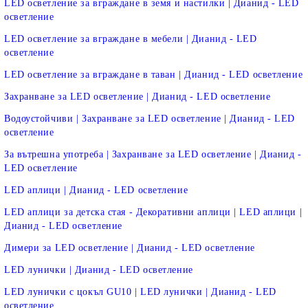
LED осветление за вграждане в земя и настилки | Дианид - LED
осветление
LED осветление за вграждане в мебели | Дианид - LED
осветление
LED осветление за вграждане в таван | Дианид - LED осветление
Захранване за LED осветление | Дианид - LED осветление
Водоустойчиви | Захранване за LED осветление | Дианид - LED
осветление
За вътрешна употреба | Захранване за LED осветление | Дианид -
LED осветление
LED аплици | Дианид - LED осветление
LED аплици за детска стая - Декоративни аплици | LED аплици |
Дианид - LED осветление
Димери за LED осветление | Дианид - LED осветление
LED лунички | Дианид - LED осветление
LED лунички с цокъл GU10 | LED лунички | Дианид - LED
осветление