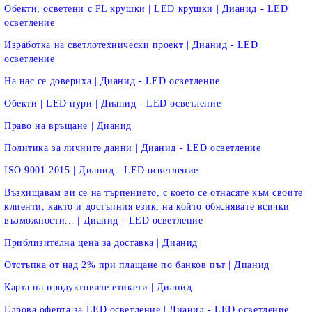
Обекти, осветени с PL крушки | LED крушки | Дианид - LED
осветление
Изработка на светлотехнически проект | Дианид - LED
осветление
На нас се довериха | Дианид - LED осветление
Обекти | LED пури | Дианид - LED осветление
Право на връщане | Дианид
Политика за личните данни | Дианид - LED осветление
ISO 9001:2015 | Дианид - LED осветление
Възхищавам ви се на търпението, с което се отнасяте към своите
клиенти, както и достъпния език, на който обяснявате всички
възможности... | Дианид - LED осветление
Приблизителна цена за доставка | Дианид
Отстъпка от над 2% при плащане по банков път | Дианид
Карта на продуктовите етикети | Дианид
Едрова оферта за LED осветление | Дианид - LED осветление