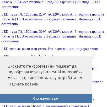
Клас А | LED осветление с 5 години гаранция | Дианид - LED
осветление
LED пура T8, 1200mm, 22W, AC220V, клас A, 5 години гаранция
| Клас A | LED осветление с 5 години гаранция | Дианид - LED
осветление
LED пура T8, 1500mm, 30W, AC220V, клас A, 5 години гаранция
| Клас A | LED осветление с 5 години гаранция | Дианид - LED
осветление
LED тяло за таван или стена Рен с дистанционно управление
LED тяло за таван "Лил" | Дизайнерски осветителни тела |
Дианид - LED осветление
Бисквитките (cookies) ни помагат да
LED тяло за таван "Лион" | Дизайнерски осветителни тела |
подобряваме услугите си. Използвайки
Дианид - LED осветление
магазина, вие приемате употребата им.
LED аплик "Слънчо" с дистанционно управление | Дизайнерски
Научете повече
осветителни тела | Дианид - LED осветление
LED тяло за таван "Амиен" с дистанционно управление |
Съгласен съм
Дизайнерски осветителни тела | Дианид - LED осветление
LED тяло за таван "Бове" с дистанционно управление |