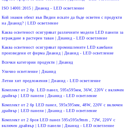
ISO 14001:2015 | Дианид - LED осветление
Кой знаков обект във Видин искате да бъде осветен с продукти
на Дианид? | LED осветление
Каква осветеност осигуряват различните модели LED панели за
вграждане в растерен таван | Дианид - LED осветление
Каква осветеност осигуряват промишлените LED камбани
произведени от фирма Дианид | Дианид - LED осветление
Всички категории продукти | Дианид
Улично осветление | Дианид
Летни хит предложения | Дианид - LED осветление
Комплект от 2 бр. LED панел, 595х595мм, 36W, 220V с включен
драйвър | LED панели | Дианид - LED осветление
Комплект от 2 бр LED панел, 595х595мм, 48W, 220V с включен
драйвър | LED панели | Дианид - LED осветление
Комплект от 2 броя LED панел 595x595x9mm , 72W, 220V с
включен драйвър | LED панели | Дианид - LED осветление