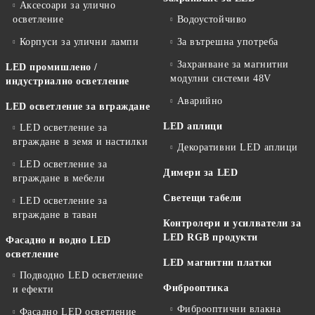
Аксесоари за улично
осветление
Водоустойчиво
Корпуси за улични лампи
За вътрешна употреба
Захранване за магнитни
LED промишлено /
модулни системи 48V
индустриално осветление
Аварийно
LED осветление за вграждане
LED аплици
LED осветление за
вграждане в земя и настилки
Декоративни LED аплици
LED осветление за
Димери за LED
вграждане в мебели
Светещи табели
LED осветление за
вграждане в таван
Контролери и усилватели за
LED RGB продукти
Фасадно и водно LED
осветление
LED магнитни платки
Подводно LED осветление
Фиброоптика
и ефекти
Фиброоптични влакна
Фасадно LED осветление