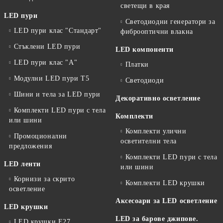
светещи в края
LED пури
Светодиодни генератори за
LED пури клас "Стандарт"
фиброоптични влакна
Стъклени LED пури
LED компоненти
LED пури клас "А"
Платки
Модулни LED пури T5
Светодиоди
Шини и тела за LED пури
Декоративно осветление
Комплекти LED пури с тела
Комплекти
или шини
Комплекти улични
Промоционални
осветителни тела
предложения
Комплекти LED пури с тела
LED ленти
или шини
Корнизи за скрито
Комплекти LED крушки
осветление
Аксесоари за LED осветление
LED крушки
LED за барове джипове.
LED крушки E27