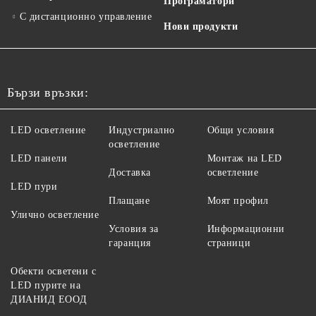
Програматори
С дистанционно управление
Нови продукти
Бързи връзки:
LED осветление
Индустриално
Общи условия
осветление
LED панели
Монтаж на LED
Доставка
осветление
LED пури
Плащане
Моят профил
Улично осветление
Условия за
Информационни
гаранция
страници
Обекти осветени с
LED пурите на
ДИАНИД ЕООД