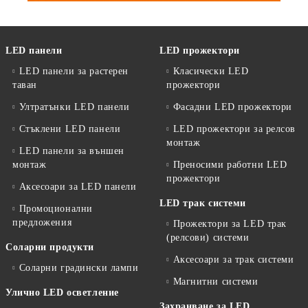
LED панели
LED прожектори
LED панели за растерен
Класически LED
таван
прожектори
Ултратънки LED панели
Фасадни LED прожектори
Стъклени LED панели
LED прожектори за релсов
монтаж
LED панели за външен
монтаж
Преносими работни LED
прожектори
Аксесоари за LED панели
LED трак системи
Промоционални
предложения
Прожектори за LED трак
(релсови) системи
Соларни продукти
Аксесоари за трак системи
Соларни градински лампи
Магнитни системи
Улично LED осветление
Захранване за LED