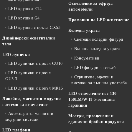
Осветление за офроуд
LED крушки E14
автомобили
LED крушки G4
Промоции на LED осветление
LED крушка с цокъл GX53
Коледна украса
Дизайнерски осветителни
Светещи коледни фигури
тела
Външна коледна украса
LED лунички
Консумативи
LED лунички с цокъл GU10
LED фигури за стълб
LED лунички с цокъл
Стрингове, мрежи и
GU5.3
висулки за външна употреба
LED лунички с цокъл MR16
LED осветление със 130-
Линейни, магнитни модулни
150LM/W И 5-годишна
системи за осветление
гаранция
Аксесоари за магнитни
Мостри, преоценени и
модулни системи
единични бройки продукти
LED плафони