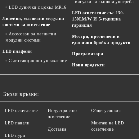
висулки за външна употреба
LED лунички с цокъл MR16
LED осветление със 130-
Линейни, магнитни модулни
150LM/W И 5-годишна
системи за осветление
гаранция
Аксесоари за магнитни
Мостри, преоценени и
модулни системи
единични бройки продукти
LED плафони
Програматори
С дистанционно управление
Нови продукти
Бързи връзки:
LED осветление
Индустриално
Общи условия
осветление
LED панели
Монтаж на LED
Доставка
осветление
LED пури