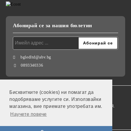
Абонирай се за нашия бюлетин
bgledltd@abv.bg
0893340336
Бисквитките (cookies) ни помагат да
GDPR
подобряваме услугите си. Използвайки
Нашият онлайн магазин е 100% съобразен с GDPR.
магазина, вие приемате употребата им.
Научете повече
Моите лични данни