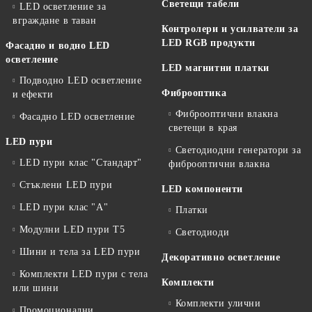
Светещи табели
LED осветление за
вграждане в таван
Контролери и усилватели за
LED RGB продукти
Фасадно и водно LED
осветление
LED магнитни платки
Подводно LED осветление
Фиброоптика
и ефекти
Фиброоптични влакна
Фасадно LED осветление
светещи в края
LED пури
Светодиодни генератори за
LED пури клас "Стандарт"
фиброоптични влакна
Стъклени LED пури
LED компоненти
LED пури клас "А"
Платки
Модулни LED пури T5
Светодиоди
Шини и тела за LED пури
Декоративно осветление
Комплекти LED пури с тела
Комплекти
или шини
Комплекти улични
Промоционални