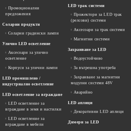
LED трак системи
Промоционални
предложения
Прожектори за LED трак
(релсови) системи
Соларни продукти
Аксесоари за трак системи
Соларни градински лампи
Магнитни системи
Улично LED осветление
Захранване за LED
Аксесоари за улично
осветление
Водоустойчиво
Корпуси за улични лампи
За вътрешна употреба
Захранване за магнитни
LED промишлено /
модулни системи 48V
индустриално осветление
Аварийно
LED осветление за вграждане
LED аплици
LED осветление за
вграждане в земя и настилки
Декоративни LED аплици
LED осветление за
Димери за LED
вграждане в мебели