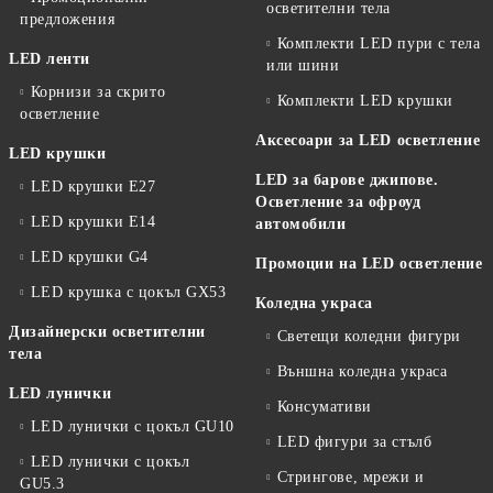
осветителни тела
предложения
Комплекти LED пури с тела
LED ленти
или шини
Корнизи за скрито
Комплекти LED крушки
осветление
Аксесоари за LED осветление
LED крушки
LED за барове джипове.
LED крушки E27
Осветление за офроуд
LED крушки E14
автомобили
LED крушки G4
Промоции на LED осветление
LED крушка с цокъл GX53
Коледна украса
Дизайнерски осветителни
Светещи коледни фигури
тела
Външна коледна украса
LED лунички
Консумативи
LED лунички с цокъл GU10
LED фигури за стълб
LED лунички с цокъл
Стрингове, мрежи и
GU5.3