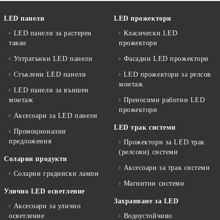
LED панели
LED прожектори
LED панели за растерен
Класически LED
таван
прожектори
Ултратънки LED панели
Фасадни LED прожектори
Стъклени LED панели
LED прожектори за релсов
монтаж
LED панели за външен
монтаж
Преносими работни LED
прожектори
Аксесоари за LED панели
LED трак системи
Промоционални
предложения
Прожектори за LED трак
(релсови) системи
Соларни продукти
Аксесоари за трак системи
Соларни градински лампи
Магнитни системи
Улично LED осветление
Захранване за LED
Аксесоари за улично
осветление
Водоустойчиво