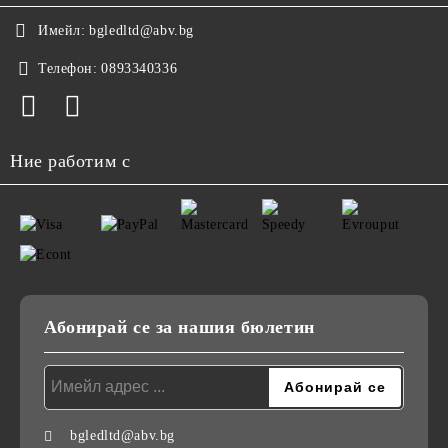
Имейл:
bgledltd@abv.bg
Телефон:
0893340336
Ние работим с
Абонирай се за нашия бюлетин
bgledltd@abv.bg