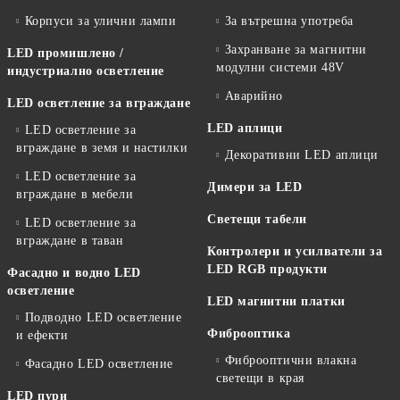
Корпуси за улични лампи
За вътрешна употреба
Захранване за магнитни
LED промишлено /
модулни системи 48V
индустриално осветление
Аварийно
LED осветление за вграждане
LED аплици
LED осветление за
вграждане в земя и настилки
Декоративни LED аплици
LED осветление за
Димери за LED
вграждане в мебели
Светещи табели
LED осветление за
вграждане в таван
Контролери и усилватели за
LED RGB продукти
Фасадно и водно LED
осветление
LED магнитни платки
Подводно LED осветление
Фиброоптика
и ефекти
Фиброоптични влакна
Фасадно LED осветление
светещи в края
LED пури