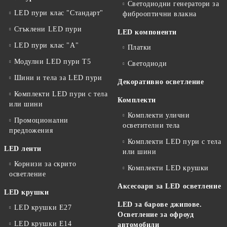
Светодиодни генератори за
LED пури клас "Стандарт"
фиброоптични влакна
Стъклени LED пури
LED компоненти
LED пури клас "А"
Платки
Модулни LED пури T5
Светодиоди
Шини и тела за LED пури
Декоративно осветление
Комплекти LED пури с тела
Комплекти
или шини
Комплекти улични
Промоционални
осветителни тела
предложения
Комплекти LED пури с тела
LED ленти
или шини
Корнизи за скрито
Комплекти LED крушки
осветление
Аксесоари за LED осветление
LED крушки
LED за барове джипове.
LED крушки E27
Осветление за офроуд
LED крушки E14
автомобили