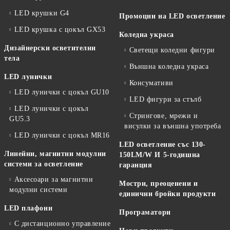
LED крушки G4
Промоции на LED осветление
LED крушка с цокъл GX53
Коледна украса
Дизайнерски осветителни
Светещи коледни фигури
тела
Външна коледна украса
LED лунички
Консумативи
LED лунички с цокъл GU10
LED фигури за стълб
LED лунички с цокъл
Стрингове, мрежи и
GU5.3
висулки за външна употреба
LED лунички с цокъл MR16
LED осветление със 130-
Линейни, магнитни модулни
150LM/W И 5-годишна
системи за осветление
гаранция
Аксесоари за магнитни
Мостри, преоценени и
модулни системи
единични бройки продукти
LED плафони
Програматори
С дистанционно управление