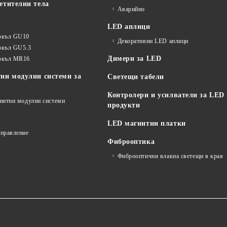
етителни тела
Аварийно
LED аплици
окъл GU10
Декоративни LED аплици
окъл GU5.3
Димери за LED
цокъл MR16
ни модулни системи за
Светещи табели
Контролери и усилватели за LED
гнитни модулни системи
продукти
LED магнитни платки
управление
Фиброоптика
Фиброоптични влакна светещи в края