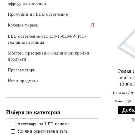
шини
офроуд автомобили
Комплекти LED крушки
Промоции на LED осветление
Коледна украса
Светещи коледни фигури
LED осветление със 130-150LM/W И 5-
годишна гаранция
Външна коледна украса
Мостри, преоценени и единични бройки
Консумативи
продукти
LED фигури за стълб
Програматори
Рамка 
монтаж
Стрингове, мрежи и висулки за
Нови продукти
1200х3
външна употреба
Цена без ДДС
Цена с ДДС
Избери по категория
В
Аксесоари за LED панели
Улични осветителни тела