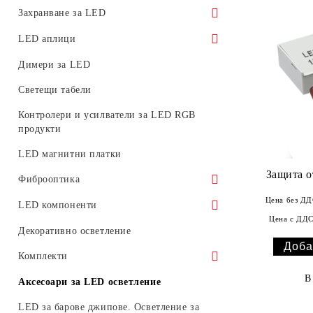
Фасадни LED прожектори
Прожектори за LED трак (релсови)
Захранване за LED
системи
LED прожектори за релсов монтаж
Водоустойчиво
LED аплици
Аксесоари за трак системи
Преносими работни LED прожектори
За вътрешна употреба
Декоративни LED аплици
Димери за LED
Магнитни системи
Захранване за магнитни модулни
Светещи табели
системи 48V
Контролери и усилватели за LED RGB
Аварийно
продукти
LED магнитни платки
Защита о
Фиброоптика
Цена без ДД
Фиброоптични влакна светещи в края
LED компоненти
Цена с ДДС
Светодиодни генератори за
Платки
Декоративно осветление
фиброоптични влакна
Светодиоди
Комплекти
В
Комплекти улични осветителни тела
Аксесоари за LED осветление
Комплекти LED пури с тела или
LED за барове джипове. Осветление за