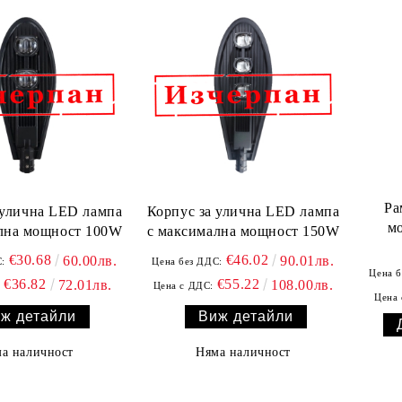
Ра
 улична LED лампа
Корпус за улична LED лампа
м
лна мощност 100W
с максимална мощност 150W
€30.68
€46.02
60.00лв.
90.01лв.
:
Цена без ДДС:
Цена б
€36.82
€55.22
72.01лв.
108.00лв.
:
Цена с ДДС:
Цена 
ж детайли
Виж детайли
а наличност
Няма наличност