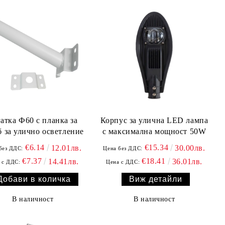
атка Ф60 с планка за
Корпус за улична LED лампа
б за улично осветление
с максимална мощност 50W
€6.14
€15.34
12.01лв.
30.00лв.
без ДДС:
Цена без ДДС:
€7.37
€18.41
14.41лв.
36.01лв.
 с ДДС:
Цена с ДДС:
Виж детайли
В наличност
В наличност