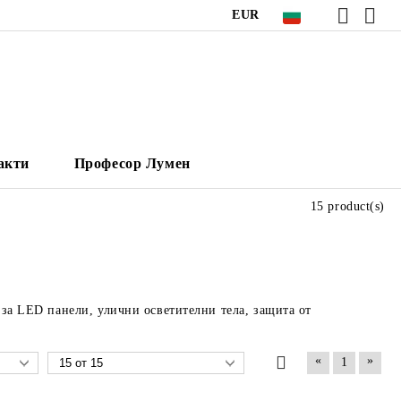
EUR
акти
Професор Лумен
15 product(s)
и за LED панели, улични осветителни тела, защита от
«
»
1