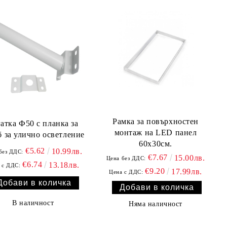
Рамка за повърхностен
атка Ф50 с планка за
монтаж на LED панел
б за улично осветление
60x30см.
€5.62
10.99лв.
без ДДС:
€7.67
15.00лв.
Цена без ДДС:
€6.74
13.18лв.
 с ДДС:
€9.20
17.99лв.
Цена с ДДС:
В наличност
Няма наличност