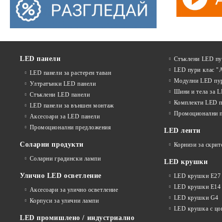
LED панели
Стъклени LED п
LED пури клас "
LED панели за растерен таван
Модулни LED пу
Ултратънки LED панели
Шини и тела за 
Стъклени LED панели
Комплекти LED п
LED панели за външен монтаж
Промоционални 
Аксесоари за LED панели
Промоционални предложения
LED ленти
Соларни продукти
Корнизи за скрит
Соларни градински лампи
LED крушки
Улично LED осветление
LED крушки E27
LED крушки E14
Аксесоари за улично осветление
LED крушки G4
Корпуси за улични лампи
LED крушка с ц
LED промишлено / индустриално