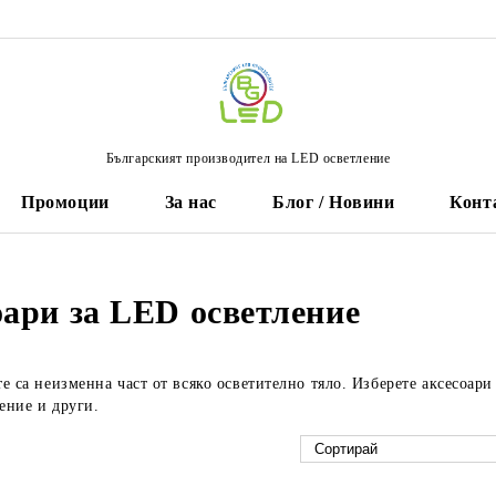
Българският производител на LED осветление
Промоции
За нас
Блог / Новини
Конт
оари за LED осветление
е са неизменна част от всяко осветително тяло. Изберете аксесоар
ение и други.