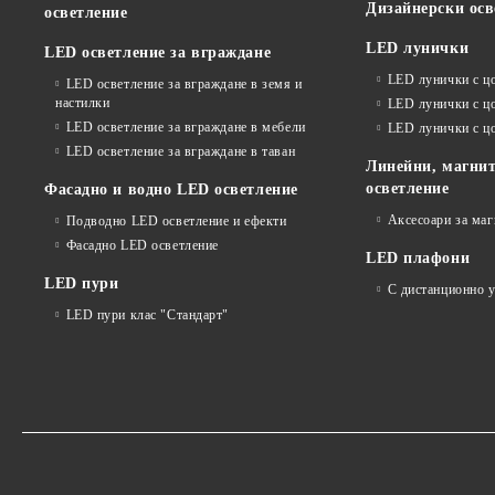
Дизайнерски осв
осветление
LED лунички
LED осветление за вграждане
LED лунички с ц
LED осветление за вграждане в земя и
настилки
LED лунички с ц
LED осветление за вграждане в мебели
LED лунички с 
LED осветление за вграждане в таван
Линейни, магнит
осветление
Фасадно и водно LED осветление
Аксесоари за ма
Подводно LED осветление и ефекти
Фасадно LED осветление
LED плафони
LED пури
С дистанционно 
LED пури клас "Стандарт"