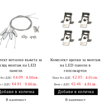
ект метални въжета за
Комплект щипки за монтаж
сящ монтаж на LED
на LED панели в
панели
гипсокартон
€4.09
€2.05
8.00лв.
4.01лв.
 без ДДС:
Цена без ДДС:
€4.91
€2.46
9.60лв.
4.81лв.
а с ДДС:
Цена с ДДС:
В наличност
В наличност