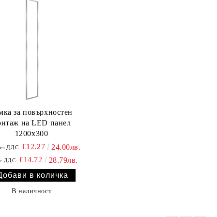
мка за повърхностен
онтаж на LED панел
1200х300
€12.27
24.00лв.
ез ДДС:
€14.72
28.79лв.
с ДДС:
В наличност