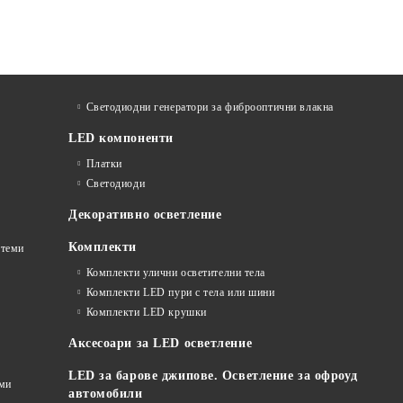
Светодиодни генератори за фиброоптични влакна
LED компоненти
Платки
Светодиоди
Декоративно осветление
Комплекти
стеми
Комплекти улични осветителни тела
Комплекти LED пури с тела или шини
Комплекти LED крушки
Аксесоари за LED осветление
LED за барове джипове. Осветление за офроуд
еми
автомобили