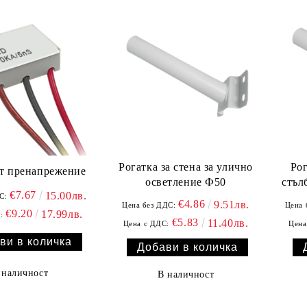
Рогатка за стена за улично
Рог
т пренапрежение
осветление Ф50
стъл
€7.67
15.00лв.
С:
€4.86
9.51лв.
Цена без ДДС:
Цена 
€9.20
17.99лв.
:
€5.83
11.40лв.
Цена с ДДС:
Цена
 наличност
В наличност