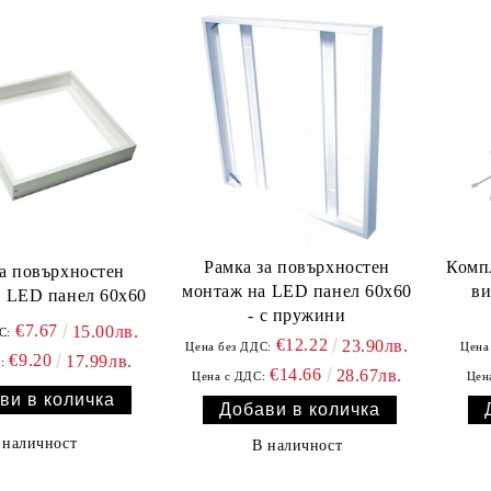
Рамка за повърхностен
Компл
за повърхностен
монтаж на LED панел 60x60
ви
 LED панел 60x60
- с пружини
€7.67
15.00лв.
С:
€12.22
23.90лв.
Цена без ДДС:
Цена
€9.20
17.99лв.
:
€14.66
28.67лв.
Цена с ДДС:
Цен
 наличност
В наличност