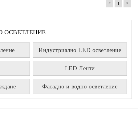
«
»
1
D ОСВЕТЛЕНИЕ
ление
Индустриално LED осветление
и
LED Ленти
аждане
Фасадно и водно осветление