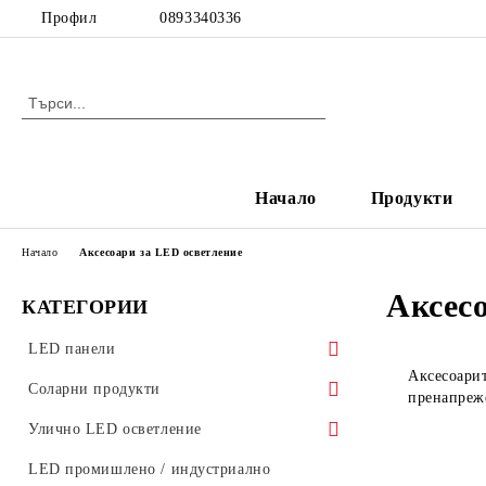
Профил
0893340336
Начало
Продукти
Начало
Аксесоари за LED осветление
Аксес
КАТЕГОРИИ
LED панели
Аксесоарит
LED панели за растерен таван
Соларни продукти
пренапреж
Ултратънки LED панели
Соларни градински лампи
Улично LED осветление
Стъклени LED панели
Аксесоари за улично осветление
LED промишлено / индустриално