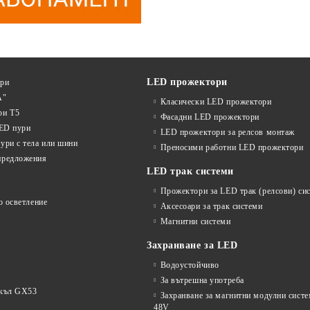
LED прожектори
ури
А"
Класически LED прожектори
ри T5
Фасадни LED прожектори
LED пури
LED прожектори за релсов монтаж
ури с тела или шини
Преносими работни LED прожектори
предложения
LED трак системи
Прожектори за LED трак (релсови) си
о осветление
Аксесоари за трак системи
Магнитни системи
Захранване за LED
Водоустойчиво
За вътрешна употреба
окъл GX53
Захранване за магнитни модулни сист
48V