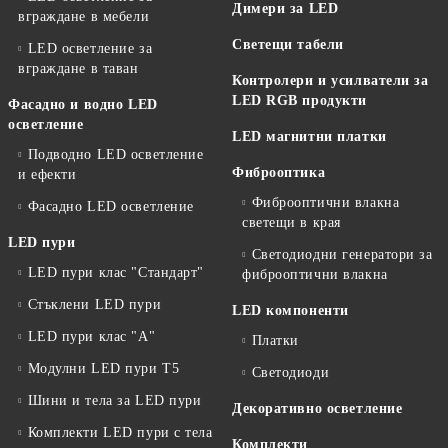
Димери за LED
вграждане в мебели
Светещи табели
LED осветление за
вграждане в таван
Контролери и усилватели за
LED RGB продукти
Фасадно и водно LED
осветление
LED магнитни платки
Подводно LED осветление
Фиброоптика
и ефекти
Фиброоптични влакна
Фасадно LED осветление
светещи в края
LED пури
Светодиодни генератори за
LED пури клас "Стандарт"
фиброоптични влакна
Стъклени LED пури
LED компоненти
LED пури клас "А"
Платки
Модулни LED пури T5
Светодиоди
Шини и тела за LED пури
Декоративно осветление
Комплекти LED пури с тела
Комплекти