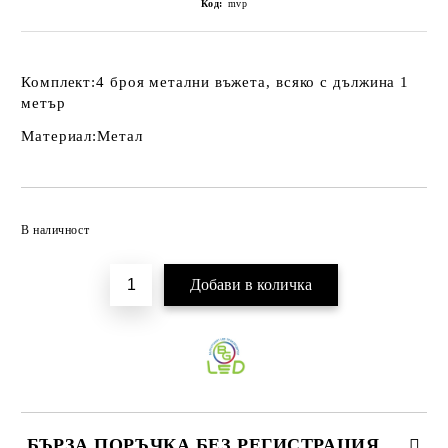
Код:
mvp
Комплект:
4 броя метални въжета, всяко с дължина 1
метър
Материал:
Метал
Добави в желани
В наличност
БЪРЗА ПОРЪЧКА БЕЗ РЕГИСТРАЦИЯ