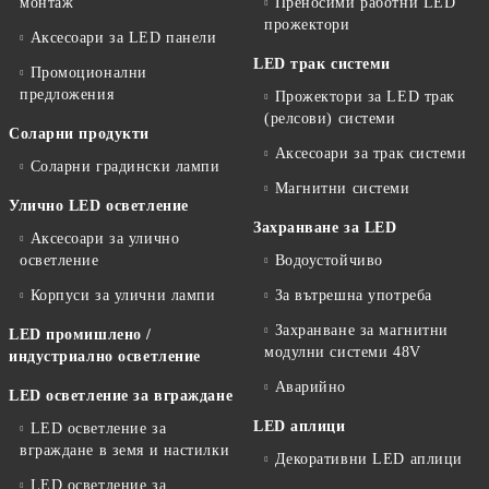
монтаж
Преносими работни LED
прожектори
Аксесоари за LED панели
LED трак системи
Промоционални
предложения
Прожектори за LED трак
(релсови) системи
Соларни продукти
Аксесоари за трак системи
Соларни градински лампи
Магнитни системи
Улично LED осветление
Захранване за LED
Аксесоари за улично
осветление
Водоустойчиво
Корпуси за улични лампи
За вътрешна употреба
Захранване за магнитни
LED промишлено /
модулни системи 48V
индустриално осветление
Аварийно
LED осветление за вграждане
LED аплици
LED осветление за
вграждане в земя и настилки
Декоративни LED аплици
LED осветление за