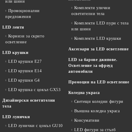
или шини
Комплекти улични
Промоционални
осветителни тела
предложения
Комплекти LED пури с тела
LED ленти
или шини
Корнизи за скрито
Комплекти LED крушки
осветление
Аксесоари за LED осветление
LED крушки
LED за барове джипове.
LED крушки E27
Осветление за офроуд
LED крушки E14
автомобили
LED крушки G4
Промоции на LED осветление
LED крушка с цокъл GX53
Коледна украса
Дизайнерски осветителни
Светещи коледни фигури
тела
Външна коледна украса
LED лунички
Консумативи
LED лунички с цокъл GU10
LED фигури за стълб