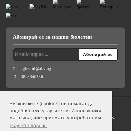
Абонирай се за нашия бюлетин
bgledltd@abv.bg
0893340336
Бисквитките (cookies) ни помагат да
GDPR
подобряваме услугите си. Използвайки
Нашият онлайн магазин е 100% съобразен с GDPR.
магазина, вие приемате употребата им.
Научете повече
Моите лични данни