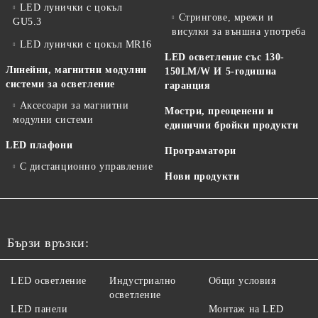
LED лунички с цокъл
Стрингове, мрежи и
GU5.3
висулки за външна употреба
LED лунички с цокъл MR16
LED осветление със 130-
Линейни, магнитни модулни
150LM/W И 5-годишна
системи за осветление
гаранция
Аксесоари за магнитни
Мостри, преоценени и
модулни системи
единични бройки продукти
LED плафони
Програматори
С дистанционно управление
Нови продукти
Бързи връзки:
LED осветление
Индустриално
Общи условия
осветление
LED панели
Монтаж на LED