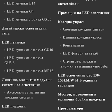
LED крушки E14
автомобили
LED крушки G4
Промоции на LED осветление
LED крушка с цокъл GX53
Коледна украса
Дизайнерски осветителни
Светещи коледни фигури
тела
Външна коледна украса
LED лунички
Консумативи
LED лунички с цокъл GU10
LED фигури за стълб
LED лунички с цокъл
Стрингове, мрежи и
GU5.3
висулки за външна употреба
LED лунички с цокъл MR16
LED осветление със 130-
Линейни, магнитни модулни
150LM/W И 5-годишна
системи за осветление
гаранция
Аксесоари за магнитни
Мостри, преоценени и
модулни системи
единични бройки продукти
LED плафони
Програматори