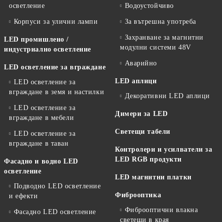
осветление
Водоустойчиво
Корпуси за улични лампи
За вътрешна употреба
Захранване за магнитни
LED промишлено /
модулни системи 48V
индустриално осветление
Аварийно
LED осветление за вграждане
LED аплици
LED осветление за
вграждане в земя и настилки
Декоративни LED аплици
LED осветление за
Димери за LED
вграждане в мебели
Светещи табели
LED осветление за
вграждане в таван
Контролери и усилватели за
LED RGB продукти
Фасадно и водно LED
осветление
LED магнитни платки
Подводно LED осветление
Фиброоптика
и ефекти
Фиброоптични влакна
Фасадно LED осветление
светещи в края