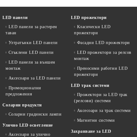
LED панели
LED прожектори
LED панели за растерен
Класически LED
таван
прожектори
Ултратънки LED панели
Фасадни LED прожектори
Стъклени LED панели
LED прожектори за релсов
монтаж
LED панели за външен
монтаж
Преносими работни LED
прожектори
Аксесоари за LED панели
LED трак системи
Промоционални
предложения
Прожектори за LED трак
(релсови) системи
Соларни продукти
Аксесоари за трак системи
Соларни градински лампи
Магнитни системи
Улично LED осветление
Захранване за LED
Аксесоари за улично