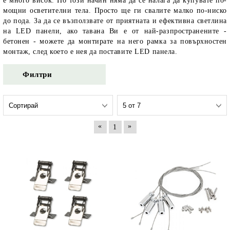
е много висок. По този начин няма да се налага да купувате по-
мощни осветителни тела. Просто ще ги свалите малко по-ниско
до пода. За да се възползвате от приятната и ефективна светлина
на LED панели, ако тавана Ви е от най-разпространените -
бетонен - можете да монтирате на него рамка за повърхностен
монтаж, след което е нея да поставите LED панела.
Филтри
«
»
1