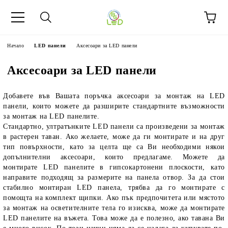
Начало
LED панели
Аксесоари за LED панели
Аксесоари за LED панели
Добавете във Вашата поръчка аксесоари за монтаж на LED
панели, които можете да разширите стандартните възможности
за монтаж на LED панелите.
Стандартно, ултратънките LED панели са произведени за монтаж
в растерен таван. Ако желаете, може да ги монтирате и на друг
тип повърхности, като за целта ще са Ви необходими някои
допълнителни аксесоари, които предлагаме. Можете да
монтирате LED панелите в гипсокартонени плоскости, като
направите подходящ за размерите на панела отвор. За да стои
стабилно монтиран LED панела, трябва да го монтирате с
помощта на комплект щипки. Ако пък предпочитета или мястото
за монтаж на осветителните тела го изисква, може да монтирате
LED панелите на въжета. Това може да е полезно, ако тавана Ви