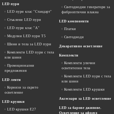
LED пури
Светодиодни генератори за
LED пури клас "Стандарт"
фиброоптични влакна
Стъклени LED пури
LED компоненти
LED пури клас "А"
Платки
Модулни LED пури T5
Светодиоди
Шини и тела за LED пури
Декоративно осветление
Комплекти LED пури с тела
Комплекти
или шини
Комплекти улични
Промоционални
осветителни тела
предложения
Комплекти LED пури с тела
LED ленти
или шини
Корнизи за скрито
Комплекти LED крушки
осветление
Аксесоари за LED осветление
LED крушки
LED за барове джипове.
LED крушки E27
Осветление за офроуд