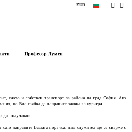
EUR
акти
Професор Лумен
онт, както и собствен транспорт за района на град София. Ако
ания, но Вие трябва да направите заявка за куриера.
реди получаване.
ед като направите Вашата поръчка, наш служител ще се свърже с