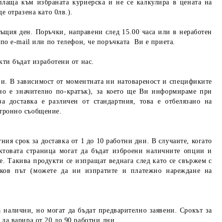
 плаща към избраната куриерска и не се калкулира в цената на
е отразена като 0лв.).
същия ден. Поръчки, направени след 15.00 часа или в неработен
 по e-mail или по телефон, че поръчката Ви е приета.
кти бъдат изработени от нас.
ни.
В зависимост от моментната ни натовареност и спецификите
но е значително по-кратък), за което ще Ви информираме при
а доставка е различен от стандартния, това е отбелязано на
ктронно съобщение.
ния срок за доставка от 1 до 10 работни дни. В случаите, когато
ктовата страница могат да бъдат изброени наличните опции и
 Такива продукти се изпращат веднага след като се свържем с
ков път (можете да ни изпратите и платежно нареждане на
 налични, но могат да бъдат предварително заявени. Срокът за
да варира от 20 до 90 работни дни.