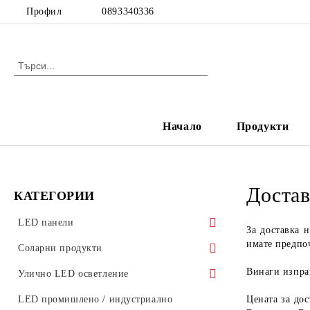
Профил
0893340336
Начало
Продукти
Достав
КАТЕГОРИИ
LED панели
За доставка 
имате предпоч
LED панели за растерен таван
Соларни продукти
Винаги изпра
Ултратънки LED панели
Соларни градински лампи
Улично LED осветление
Стъклени LED панели
Аксесоари за улично осветление
LED промишлено / индустриално
Цената за до