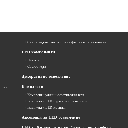
Светодиодни генератори за фиброоптични влакна
LED компоненти
Платки
Светодиоди
Декоративно осветление
Комплекти
стеми
Комплекти улични осветителни тела
Комплекти LED пури с тела или шини
Комплекти LED крушки
Аксесоари за LED осветление
LED за барове джипове. Осветление за офроуд