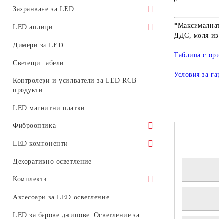
Фасадни LED прожектори
Прожектори за LED трак (релсови)
Захранване за LED
системи
LED прожектори за релсов монтаж
*Максималнат
Водоустойчиво
LED аплици
ДДС, моля из
Аксесоари за трак системи
Преносими работни LED прожектори
За вътрешна употреба
Декоративни LED аплици
Димери за LED
Магнитни системи
Таблица с ор
Захранване за магнитни модулни
Светещи табели
системи 48V
Условия за г
Контролери и усилватели за LED RGB
Аварийно
продукти
LED магнитни платки
Фиброоптика
Фиброоптични влакна светещи в края
LED компоненти
Светодиодни генератори за
Платки
Декоративно осветление
фиброоптични влакна
Светодиоди
Комплекти
Комплекти улични осветителни тела
Аксесоари за LED осветление
Комплекти LED пури с тела или
LED за барове джипове. Осветление за