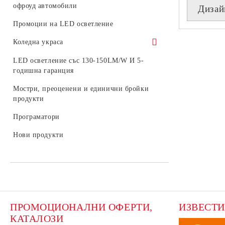
шини
офроуд автомобили
Дизай
Комплекти LED крушки
Промоции на LED осветление
Коледна украса
Светещи коледни фигури
LED осветление със 130-150LM/W И 5-
годишна гаранция
Външна коледна украса
Мостри, преоценени и единични бройки
Консумативи
продукти
LED фигури за стълб
Програматори
Стрингове, мрежи и висулки за
Нови продукти
външна употреба
ПРОМОЦИОНАЛНИ ОФЕРТИ, 
ИЗВЕСТИ
КАТАЛОЗИ