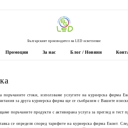
Българският производител на LED осветление
Промоции
За нас
Блог / Новини
Конт
ка
на поръчаните стоки, използваме услугите на куриерска фирма Ек
итания за друга куриерска фирма ще се съобразим с Вашите изискв
щаме поръчаните продукти с активирана услуга за преглед и тест п
ставка се определя според тарифите на куриерска фирма Еконт. Сл