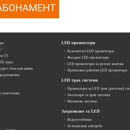
LED прожектори
ури
А"
Класически LED прожектори
ри T5
Фасадни LED прожектори
LED пури
LED прожектори за релсов монтаж
ури с тела или шини
Преносими работни LED прожектори
предложения
LED трак системи
Прожектори за LED трак (релсови) си
о осветление
Аксесоари за трак системи
Магнитни системи
Захранване за LED
Водоустойчиво
За вътрешна употреба