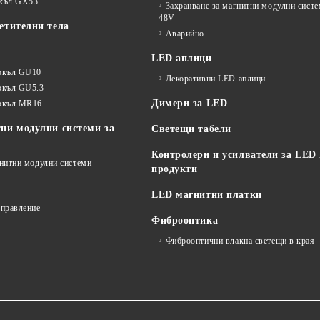
окъл GX53
Захранване за магнитни модулни сист
48V
етителни тела
Аварийно
LED аплици
окъл GU10
Декоративни LED аплици
окъл GU5.3
Димери за LED
цокъл MR16
ни модулни системи за
Светещи табели
Контролери и усилватели за LED
гнитни модулни системи
продукти
LED магнитни платки
управление
Фиброоптика
Фиброоптични влакна светещи в края