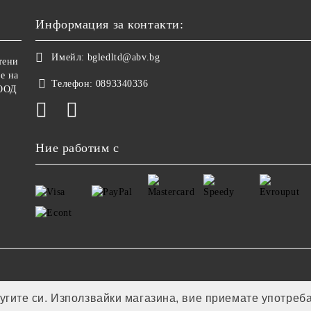
Информация за контакти:
Имейл:
bgledltd@abv.bg
тени
е на
Телефон:
0893340336
ООД
Ние работим с
лугите си. Използвайки магазина, вие приемате употреб
Онлайн магазин от SELITON