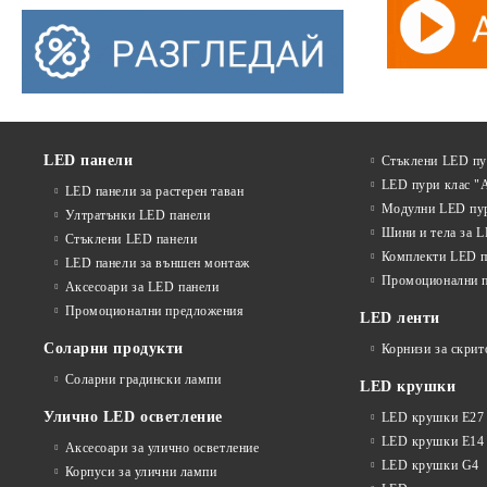
LED панели
Стъклени LED п
LED пури клас "
LED панели за растерен таван
Модулни LED пу
Ултратънки LED панели
Шини и тела за 
Стъклени LED панели
Комплекти LED п
LED панели за външен монтаж
Промоционални 
Аксесоари за LED панели
Промоционални предложения
LED ленти
Соларни продукти
Корнизи за скрит
Соларни градински лампи
LED крушки
Улично LED осветление
LED крушки E27
LED крушки E14
Аксесоари за улично осветление
LED крушки G4
Корпуси за улични лампи