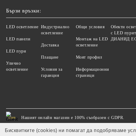
Бързи връзки:
LED осветление
Индустриално
Общи условия
Обекти осве
осветление
с LED пурит
LED панели
Монтаж на LED
ДИАНИД Е
Доставка
осветление
LED пури
Плащане
Моят профил
Улично
осветление
Условия за
Информационни
гаранция
страници
Нашият онлайн магазин е 100% съобразен с GDPR.
GDPR
Бисквитките (cookies) ни помагат да подобряваме ус