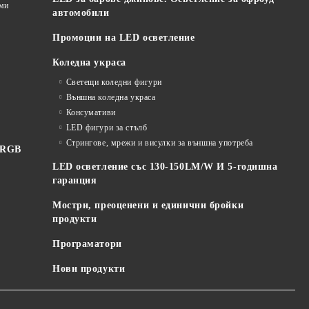
еми
автомобили
Промоции на LED осветление
Коледна украса
Светещи коледни фигури
Външна коледна украса
Консумативи
LED фигури за стълб
Стрингове, мрежи и висулки за външна употреба
 RGB
LED осветление със 130-150LM/W И 5-годишна
гаранция
Мостри, преоценени и единични бройки
продукти
Програматори
Нови продукти