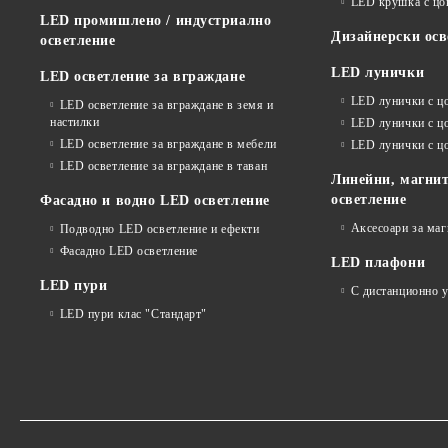
LED крушка с ц
LED промишлено / индустриално
Дизайнерски осв
осветление
LED лунички
LED осветление за вграждане
LED лунички с ц
LED осветление за вграждане в земя и
настилки
LED лунички с ц
LED осветление за вграждане в мебели
LED лунички с 
LED осветление за вграждане в таван
Линейни, магнит
осветление
Фасадно и водно LED осветление
Аксесоари за ма
Подводно LED осветление и ефекти
Фасадно LED осветление
LED плафони
LED пури
С дистанционно 
LED пури клас "Стандарт"