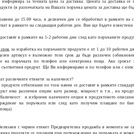
и информира за точната цена за доставка. Цената за доставка се
дукти (в разпечатката на Вашата поръчка цената за доставка ще бъд
авени до 15.00 часа, в делничен ден се обработват в рамките на 
тват в рамките на следващия работен ден. Вие ще бъдете известени
доставят в рамките на 1-2 работни дни след като поръчаните проду
 срок
за изработка на поръчаните продукти е от 1 до 10 работни д
елен артикул е възможно този срок да бъде различен (обикнове
е на поръчката по телефон или електронна поща. Ако срокът з
а съответния продукт. Ще Ви информираме и по телефон или с еле
ат различните етикети за наличност?
 продукти отбелязани по този начин се доставят в рамките стандарт
дукт има различни опции като размер, мощност и т.н., на проду
Наличност:
и изброени наличните опции в продуктовото описание.
ърждение на поръчката или след като получим плащане по бан
 поща).
белязани с червен етикет
Предварителна продажба
в момента не са
акива продукти се договаря при потвърждение на поръчката и може 