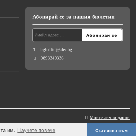
Абонирай се за нашия бюлетин
bgledltd@abv.bg
0893340336
Моите лични данни
ата им.
Научете повече
Съгласен съм