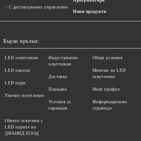
Програматори
С дистанционно управление
Нови продукти
Бързи връзки:
LED осветление
Индустриално
Общи условия
осветление
LED панели
Монтаж на LED
Доставка
осветление
LED пури
Плащане
Моят профил
Улично осветление
Условия за
Информационни
гаранция
страници
Обекти осветени с
LED пурите на
ДИАНИД ЕООД