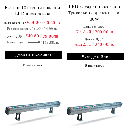
LED фасаден прожектор
К-кт от 10 стенни соларни
Трикольор с дължина 1м,
LED прожектора
36W
€34.00
66.50лв.
Цена без ДДС:
Цена без ДДС:
€48.57
94.99лв.
Редовна цена:
€102.26
200.00лв.
€40.80
79.80лв.
Цена с ДДС:
Цена с ДДС:
€58.28
113.99лв.
Редовна цена:
€122.71
240.00лв.
Виж детайли
В наличност
В наличност