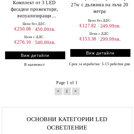
Комплект от 3 LED
27w с дължина на лъча 20
фасадни прожектори,
метра
визуализиращи
Цена без ДДС:
българското знаме
Цена без ДДС:
€127.82
249.99лв.
€230.08
450.00лв.
Цена с ДДС:
Цена с ДДС:
€153.38
299.99лв.
€276.10
540.00лв.
Виж детайли
Виж детайли
Срок за изработка: 5-15 работни дни
В наличност
Page 1 of 1
«
»
1
ОСНОВНИ КАТЕГОРИИ LED
ОСВЕТЛЕНИЕ