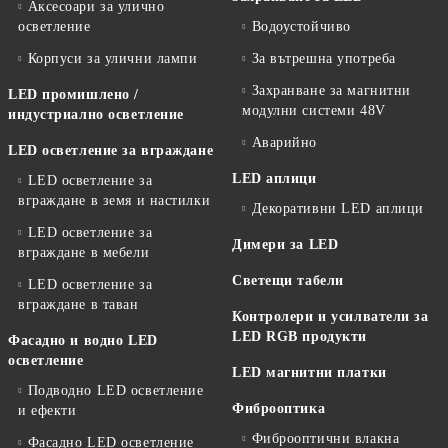
Аксесоари за улично
осветление
Водоустойчиво
Корпуси за улични лампи
За вътрешна употреба
Захранване за магнитни
LED промишлено /
модулни системи 48V
индустриално осветление
Аварийно
LED осветление за вграждане
LED аплици
LED осветление за
вграждане в земя и настилки
Декоративни LED аплици
LED осветление за
Димери за LED
вграждане в мебели
Светещи табели
LED осветление за
вграждане в таван
Контролери и усилватели за
LED RGB продукти
Фасадно и водно LED
осветление
LED магнитни платки
Подводно LED осветление
Фиброоптика
и ефекти
Фиброоптични влакна
Фасадно LED осветление