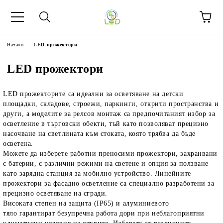
Начало
LED прожектори
LED прожектори
LED прожекторите са идеални за осветяване на детски
площадки, складове, строежи, паркинги, открити пространства и
други, а моделите за релсов монтаж са предпочитаният избор за
осветление в търговски обекти, тъй като позволяват прецизно
насочване на светлината към стоката, която трябва да бъде
осветена.
Можете да изберете работни преносими прожектори, захранвани
с батерии, с различни режими на светене и опция за ползване
като зарядна станция за мобилно устройство. Линейните
прожектори за фасадно осветление са специално разработени за
прецизно осветяване на сгради.
Високата степен на защита (IP65) и алуминиевото
тяло гарантират безупречна работа дори при неблагоприятни