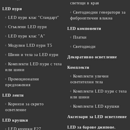
светещи в края
LED пури
Светодиодни генератори за
LED пури клас "Стандарт"
фиброоптични влакна
Стъклени LED пури
LED компоненти
LED пури клас "А"
Платки
Модулни LED пури T5
Светодиоди
Шини и тела за LED пури
Декоративно осветление
Комплекти LED пури с тела
Комплекти
или шини
Комплекти улични
Промоционални
осветителни тела
предложения
Комплекти LED пури с тела
LED ленти
или шини
Корнизи за скрито
Комплекти LED крушки
осветление
Аксесоари за LED осветление
LED крушки
LED за барове джипове.
LED крушки E27