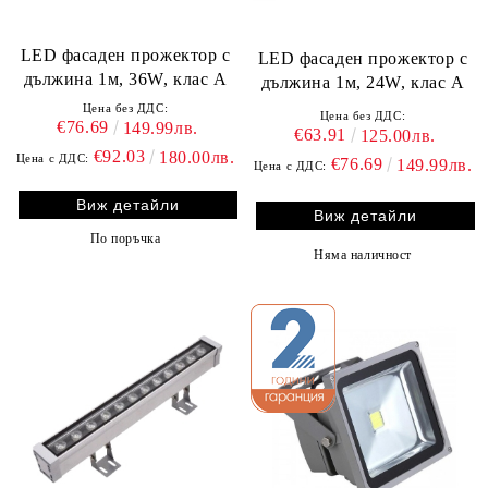
LED фасаден прожектор с
LED фасаден прожектор с
дължина 1м, 36W, клас A
дължина 1м, 24W, клас A
Цена без ДДС:
Цена без ДДС:
€76.69
149.99лв.
€63.91
125.00лв.
€92.03
180.00лв.
Цена с ДДС:
€76.69
149.99лв.
Цена с ДДС:
Виж детайли
Виж детайли
По поръчка
Няма наличност