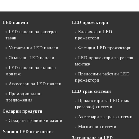
LED панели
LED прожектори
LED панели за растерен
Класически LED
таван
прожектори
Ултратънки LED панели
Фасадни LED прожектори
Стъклени LED панели
LED прожектори за релсов
монтаж
LED панели за външен
монтаж
Преносими работни LED
прожектори
Аксесоари за LED панели
LED трак системи
Промоционални
предложения
Прожектори за LED трак
(релсови) системи
Соларни продукти
Аксесоари за трак системи
Соларни градински лампи
Магнитни системи
Улично LED осветление
Захранване за LED