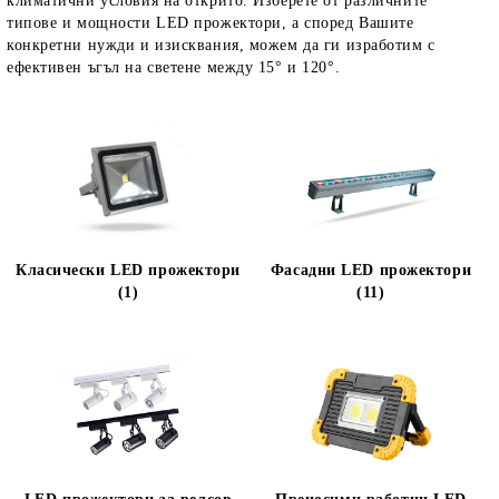
климатични условия на открито. Изберете от различните
типове и мощности LED прожектори, а според Вашите
конкретни нужди и изисквания, можем да ги изработим с
ефективен ъгъл на светене между 15° и 120°.
Класически LED прожектори
Фасадни LED прожектори
(1)
(11)