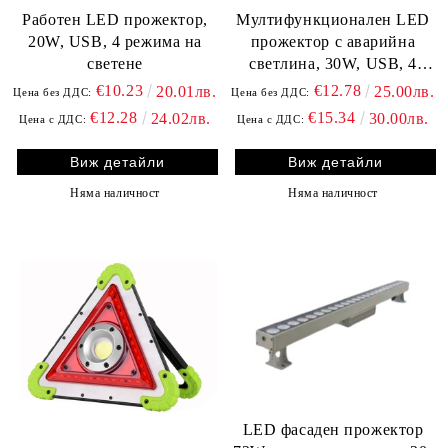
Работен LED прожектор,
Мултифункционален LED
20W, USB, 4 режима на
прожектор с аварийна
светене
светлина, 30W, USB, 4
режима на светене
€10.23
€12.78
20.01лв.
25.00лв.
Цена без ДДС:
Цена без ДДС:
€12.28
€15.34
24.02лв.
30.00лв.
Цена с ДДС:
Цена с ДДС:
Виж детайли
Виж детайли
Няма наличност
Няма наличност
LED фасаден прожектор