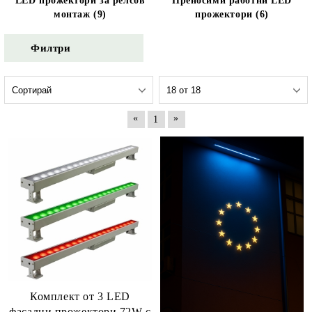
LED прожектори за релсов
Преносими работни LED
монтаж (9)
прожектори (6)
Филтри
«
»
1
Комплект от 3 LED
фасадни прожектори 72W с