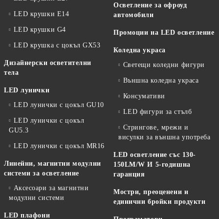
Осветление за офроуд
LED крушки E14
автомобили
LED крушки G4
Промоции на LED осветление
LED крушка с цокъл GX53
Коледна украса
Дизайнерски осветителни
Светещи коледни фигури
тела
Външна коледна украса
LED лунички
Консумативи
LED лунички с цокъл GU10
LED фигури за стълб
LED лунички с цокъл
Стрингове, мрежи и
GU5.3
висулки за външна употреба
LED лунички с цокъл MR16
LED осветление със 130-
Линейни, магнитни модулни
150LM/W И 5-годишна
системи за осветление
гаранция
Аксесоари за магнитни
Мостри, преоценени и
модулни системи
единични бройки продукти
LED плафони