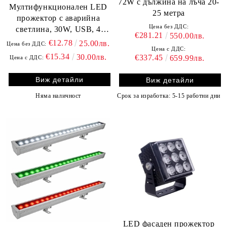
72W с дължина на лъча 20-
Мултифункционален LED
25 метра
прожектор с аварийна
Цена без ДДС:
светлина, 30W, USB, 4
€281.21
550.00лв.
режима на светене
€12.78
25.00лв.
Цена без ДДС:
Цена с ДДС:
€15.34
30.00лв.
€337.45
659.99лв.
Цена с ДДС:
Виж детайли
Виж детайли
Няма наличност
Срок за изработка: 5-15 работни дни
LED фасаден прожектор