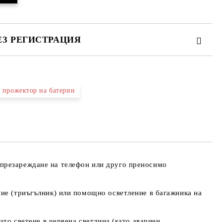
ЕЗ РЕГИСТРАЦИЯ
 прожектор на батерии
а един работен ден. Моля,
Общите
.
авилно телефонния си номер,
условия
с Вас, ако той е сгрешен.
за
Вие се съгласявате с
ползване
на сайта
 презареждане на телефон или друго преносимо
ние (триъгълник) или помощно осветление в багажника на
ато светене в червена светлина (като авариен