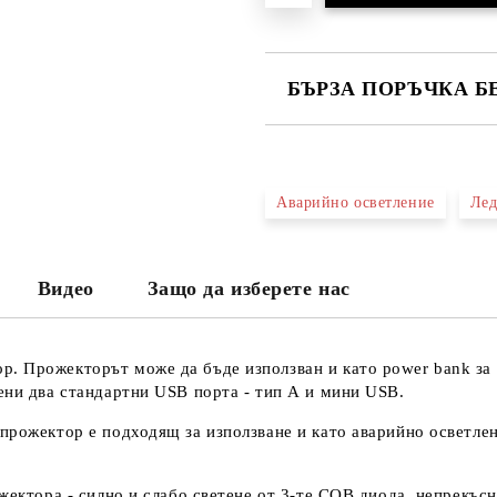
БЪРЗА ПОРЪЧКА Б
САМО ПОПЪЛНЕТЕ 3 ПОЛЕТА
Аварийно осветление
Лед
Ще се свържем с вас в рамките н
проверете дали сте изписали пр
Видео
Защо да изберете нас
тъй като няма как да се свържем 
Натискайки бутона "Купи сега", 
. Прожекторът може да бъде използван и като power bank за
ени два стандартни USB порта - тип А и мини USB.
прожектор е подходящ за използване и като аварийно осветле
жектора - силно и слабо светене от 3-те COB диода, непрекъсн