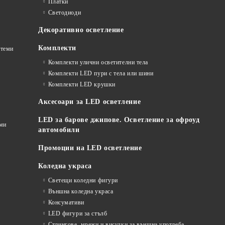
Платки
Светодиоди
Декоративно осветление
Комплекти
стеми
Комплекти улични осветителни тела
Комплекти LED пури с тела или шини
Комплекти LED крушки
Аксесоари за LED осветление
LED за барове джипове. Осветление за офроуд
еми
автомобили
Промоции на LED осветление
Коледна украса
Светещи коледни фигури
Външна коледна украса
Консумативи
LED фигури за стълб
Стрингове, мрежи и висулки за външна употреба