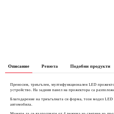
Описание
Ревюта
Подобни продукти
Преносим, триъгълен, мултифункционален LED прожектор
устройство. На задния панел на прожектора са разполож
Благодарение на триъгълната си форма, този модел LED 
автомобила.
Можете да се възползвате от 4 режима на светене на про