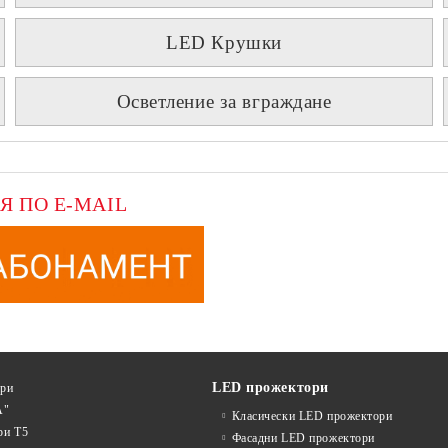
LED Крушки
Осветление за вграждане
Я ПО E-MAIL
LED прожектори
ури
А"
Класически LED прожектори
ри T5
Фасадни LED прожектори