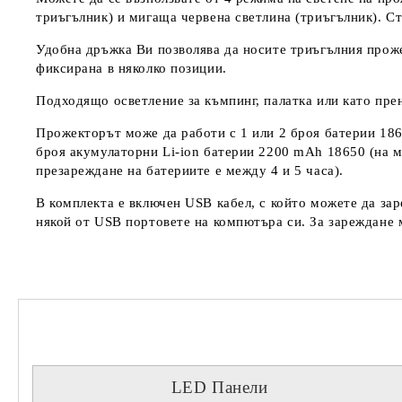
триъгълник) и мигаща червена светлина (триъгълник). Ст
Удобна дръжка Ви позволява да носите триъгълния проже
фиксирана в няколко позиции.
Подходящо осветление за къмпинг, палатка или като пре
Прожекторът може да работи с 1 или 2 броя батерии 186
броя акумулаторни Li-ion батерии 2200 mAh 18650 (на м
презареждане на батериите е между 4 и 5 часа).
В комплекта е включен USB кабел, с който можете да за
някой от USB портовете на компютъра си. За зареждане 
LED Панели