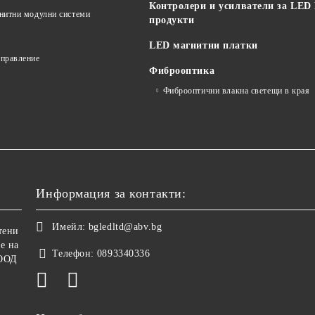
Контролери и усилватели за LED
гнитни модулни системи
продукти
LED магнитни платки
управление
Фиброоптика
Фиброоптични влакна светещи в края
Информация за контакти:
Имейл:
bgledltd@abv.bg
тени
е на
Телефон:
0893340336
ООД