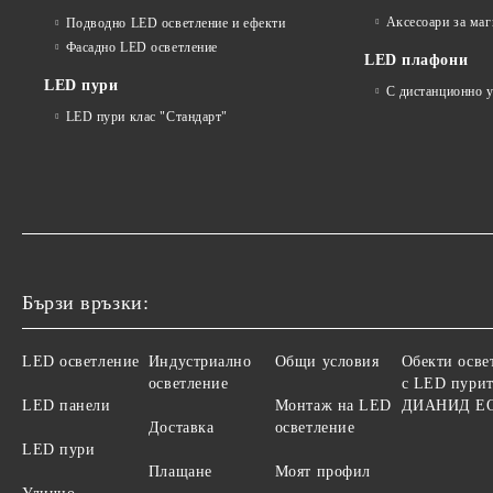
Аксесоари за ма
Подводно LED осветление и ефекти
Фасадно LED осветление
LED плафони
LED пури
С дистанционно 
LED пури клас "Стандарт"
Бързи връзки:
LED осветление
Индустриално
Общи условия
Обекти осве
осветление
с LED пурит
LED панели
Монтаж на LED
ДИАНИД Е
Доставка
осветление
LED пури
Плащане
Моят профил