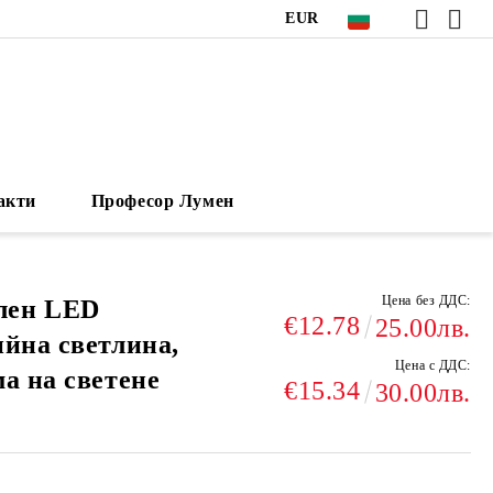
EUR
акти
Професор Лумен
Цена без ДДС:
лен LED
€12.78
25.00лв.
ийна светлина,
Цена с ДДС:
а на светене
€15.34
30.00лв.