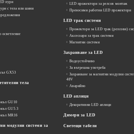
LED пури
LED прожектори за релсов монтаж
ури с тела или шини
Преносими работни LED прожектори
предложения
LED трак системи
Прожектори за LED трак (релсови) си
о осветление
Аксесоари за трак системи
Магнитни системи
Захранване за LED
Водоустойчиво
За вътрешна употреба
окъл GX53
Захранване за магнитни модулни сист
48V
етителни тела
Аварийно
LED аплици
окъл GU10
Декоративни LED аплици
окъл GU5.3
Димери за LED
цокъл MR16
ни модулни системи за
Светещи табели