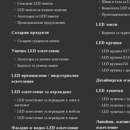
Шини и тела за 
Стъклени LED панели
Комплекти LED п
LED панели за външен монтаж
Промоционални 
Аксесоари за LED панели
Промоционални предложения
LED ленти
Соларни продукти
Корнизи за скрит
Соларни градински лампи
LED крушки
Улично LED осветление
LED крушки E27
LED крушки E14
Аксесоари за улично осветление
LED крушки G4
Корпуси за улични лампи
LED крушка с ц
LED промишлено / индустриално
Дизайнерски осв
осветление
LED лунички
LED осветление за вграждане
LED лунички с ц
LED осветление за вграждане в земя и
настилки
LED лунички с ц
LED осветление за вграждане в мебели
LED лунички с 
LED осветление за вграждане в таван
Линейни, магнит
осветление
Фасадно и водно LED осветление