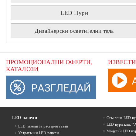
LED Пури
Дизайнерски осветителни тела
ПРОМОЦИОНАЛНИ ОФЕРТИ, 
ИЗВЕСТИ
КАТАЛОЗИ
LED панели
Стъклени LED п
LED пури клас "
LED панели за растерен таван
Модулни LED пу
Ултратънки LED панели