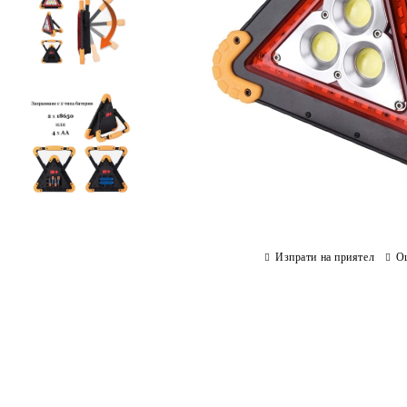
Изпрати на приятел
О