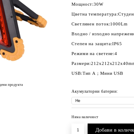
Мощност:
30W
Цветна температура:
Студен
Светлинен поток:
1000Lm
Входно / изходно напрежен
Степен на защита:
IP65
Режими на светене:
4
Размери:
212x212х212х40m
USB:
Тип А ; Мини USB
цени продукта
Акумулаторни батерии:
Няма наличност