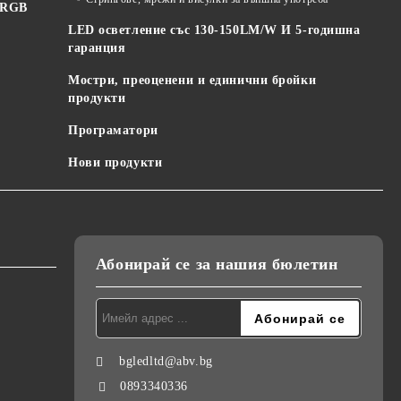
 RGB
LED осветление със 130-150LM/W И 5-годишна
гаранция
Мостри, преоценени и единични бройки
продукти
Програматори
Нови продукти
Абонирай се за нашия бюлетин
bgledltd@abv.bg
0893340336