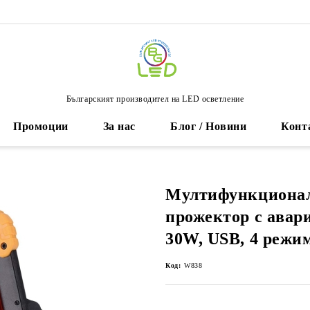
Българският производител на LED осветление
Промоции
За нас
Блог / Новини
Конт
Мултифункциона
прожектор с авар
30W, USB, 4 режим
Код:
W838