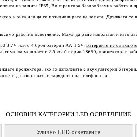
епента на защита IP65, Ви гарантира безпроблемна работа и п
ктор в ръка или да го позиционирате на земята. Дръжката се в
носимо работно осветление. Може да бъде използван и като ав
50 3.7V или с 4 броя батерии АА 1.5V.
Батериите не са включ
аксимална мощност с 2 броя батерии 18650, прожекторът рабо
реждате прожектора, ако го използвате с акумулаторни батери
можете да използвате и зарядното на телефона си.
ОСНОВНИ КАТЕГОРИИ LED ОСВЕТЛЕНИЕ
Улично LED осветление