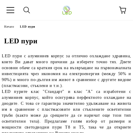
Начало
LED пури
LED пури
LED пури с алуминиев корпус за отлично охлаждане здравина,
които Ви дават много причини да изберете точно тях. Двете
основни обаче са краткия срок на възвръщане на първоначалната
инвестицията чрез икономия на електроенергия (между 50% и
90%) и много по-дългия им живот в сравнение с другите видове
(пластмасови, стъклени и т.н.).
LED пурите клас "Стандарт" и клас "А" са изработени с
алуминиев корпус, който осигурява перфектното охлаждане на
диодите. С това се гарантира значително удължаване на живота
им в сравнение с пластмасовите или стъклените осветителни
тръби (както може да срещнете да се наричат още този тип
осветителни тела). Предлагаме голям избор от размери и
мощности светодиодни пури Т8 и Т5, така че да откриете