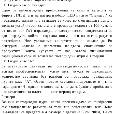
продуктите отговарящи на Вашите нужди.
LED пури клас "Стандарт"
Едно от най-изгодните предложения не само в кагалога на
фирма БГЛЕД, а и на пазара изобщо. LED пурите "Стандарт" се
превърнаха наистина в стандарт за качество с оптимална цена, а
тяхната устойчивост, съчетана с производителност от 100 лумена
от всеки ват (W) изразходвано електричество, свидетелства за
един продукт, който заслужава вниманието на всеки разумен
потребител. Ние уважаваме клиентите си и искаме да Ви
осигурим колкото е възможно по-дълго спокойствие за
продуктите, които купувате от нас, затова минималният
гаранционен срок на този клас светодиодни пури е 3 години.
LED пури клас "A"
За истинските ценители на производителността, както и за
всички професионалисти, които имат нужда от максимално
количество светлина без разходи за поддръжка, създадохме
пурите клас "А". Освен повече светлина получавате и пълна
гаранция от 4 години, с която напълно да забравите проблемите
с осветлението за наистина дълъг период от време.
Размери
Всички светодиодни пури, които произвеждаме са съобразени
със стандартните размери за този тип осветителни тела. Клас
"Стандарт" се предлага в 4 размера с дължина 60см, 90см, 120см