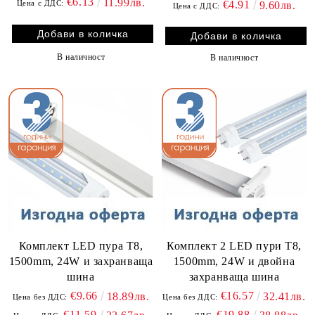
€6.13
11.99лв.
Цена с ДДС:
€4.91
9.60лв.
Цена с ДДС:
В наличност
В наличност
Комплект LED пура T8,
Комплект 2 LED пури T8,
1500mm, 24W и захранваща
1500mm, 24W и двойна
шина
захранваща шина
€9.66
€16.57
18.89лв.
32.41лв.
Цена без ДДС:
Цена без ДДС:
€11.59
€19.88