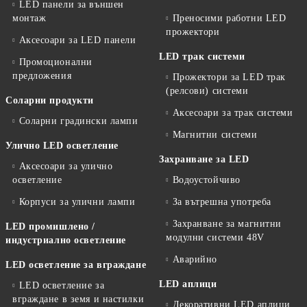
LED панели за външен
монтаж
Преносими работни LED
прожектори
Аксесоари за LED панели
LED трак системи
Промоционални
предложения
Прожектори за LED трак
(релсови) системи
Соларни продукти
Аксесоари за трак системи
Соларни градински лампи
Магнитни системи
Улично LED осветление
Захранване за LED
Аксесоари за улично
осветление
Водоустойчиво
Корпуси за улични лампи
За вътрешна употреба
Захранване за магнитни
LED промишлено /
модулни системи 48V
индустриално осветление
Аварийно
LED осветление за вграждане
LED аплици
LED осветление за
вграждане в земя и настилки
Декоративни LED аплици