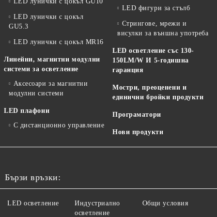
LED лунички с цокъл GU10
LED фигури за стълб
LED лунички с цокъл
Стрингове, мрежи и
GU5.3
висулки за външна употреба
LED лунички с цокъл MR16
LED осветление със 130-
Линейни, магнитни модулни
150LM/W И 5-годишна
системи за осветление
гаранция
Аксесоари за магнитни
Мостри, преоценени и
модулни системи
единични бройки продукти
LED плафони
Програматори
С дистанционно управление
Нови продукти
Бързи връзки:
LED осветление
Индустриално
Общи условия
осветление