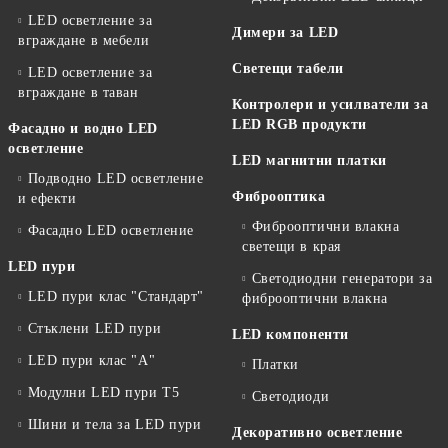
LED осветление за
Димери за LED
вграждане в мебели
Светещи табели
LED осветление за
вграждане в таван
Контролери и усилватели за
LED RGB продукти
Фасадно и водно LED
осветление
LED магнитни платки
Подводно LED осветление
Фиброоптика
и ефекти
Фиброоптични влакна
Фасадно LED осветление
светещи в края
LED пури
Светодиодни генератори за
LED пури клас "Стандарт"
фиброоптични влакна
Стъклени LED пури
LED компоненти
LED пури клас "А"
Платки
Модулни LED пури T5
Светодиоди
Шини и тела за LED пури
Декоративно осветление