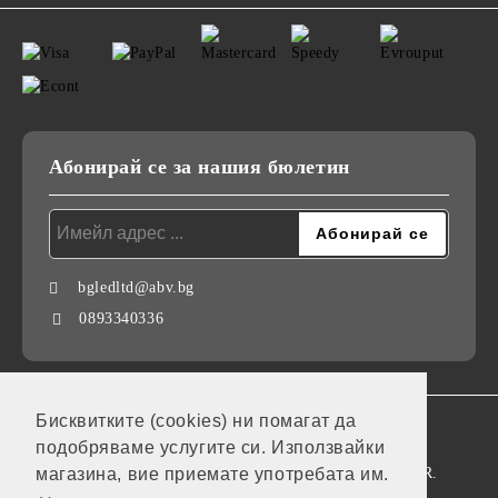
Абонирай се за нашия бюлетин
bgledltd@abv.bg
0893340336
Бисквитките (cookies) ни помагат да
GDPR
подобряваме услугите си. Използвайки
Нашият онлайн магазин е 100% съобразен с GDPR.
магазина, вие приемате употребата им.