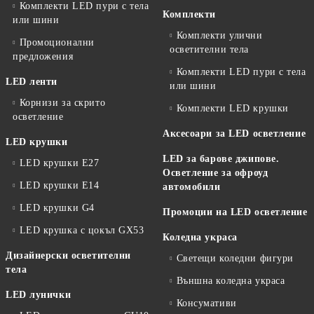
Комплекти LED пури с тела
Комплекти
или шини
Комплекти улични
Промоционални
осветителни тела
предложения
Комплекти LED пури с тела
LED ленти
или шини
Корнизи за скрито
Комплекти LED крушки
осветление
Аксесоари за LED осветление
LED крушки
LED за барове джипове.
LED крушки E27
Осветление за офроуд
LED крушки E14
автомобили
LED крушки G4
Промоции на LED осветление
LED крушка с цокъл GX53
Коледна украса
Дизайнерски осветителни
Светещи коледни фигури
тела
Външна коледна украса
LED лунички
Консумативи