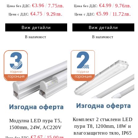
€3.96
€4.99
7.75лв.
9.76лв.
Цена без ДДС:
Цена без ДДС:
€4.75
€5.99
9.29лв.
11.72лв.
Цена с ДДС:
Цена с ДДС:
Виж детайли
Виж детайли
В наличност
В наличност
Комплект 2 стъклени LED
Модулна LED пура T5,
пури T8, 1200mm, 18W и
1500mm, 24W, AC220V
влагозащитено тяло, IP65
€7.67
15.00лв.
Цена без ДДС: