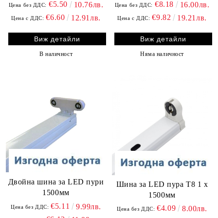
€5.50
€8.18
10.76лв.
16.00лв.
Цена без ДДС:
Цена без ДДС:
€6.60
€9.82
12.91лв.
19.21лв.
Цена с ДДС:
Цена с ДДС:
Виж детайли
Виж детайли
В наличност
Няма наличност
Двойна шина за LED пури
Шина за LED пура Т8 1 х
1500мм
1500мм
€5.11
9.99лв.
Цена без ДДС:
€4.09
8.00лв.
Цена без ДДС: