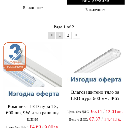
Виж детайли
В наличност
В наличност
Page 1 of 2
«
»
1
2
Влагозащитено тяло за
LED пурa 600 мм, IP65
Комплект LED пура T8,
€6.14
12.01лв.
Цена без ДДС:
600mm, 9W и захранваща
€7.37
шина
14.41лв.
Цена с ДДС:
€4.60
9.00лв.
Цена без ДДС: