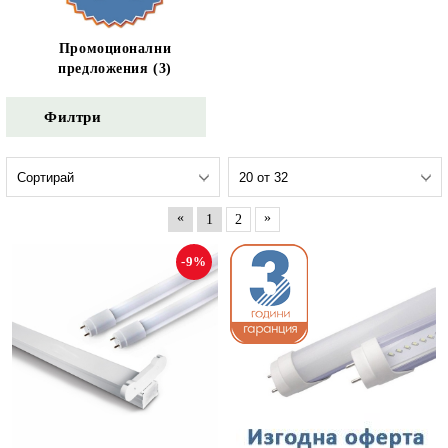
Промоционални
предложения (3)
Филтри
«
»
1
2
-9%