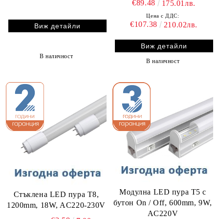
€89.48
175.01лв.
Цена с ДДС:
€107.38
210.02лв.
Виж детайли
Виж детайли
В наличност
В наличност
Модулна LED пура T5 с
Стъклена LED пура T8,
бутон On / Off, 600mm, 9W,
1200mm, 18W, AC220-230V
AC220V