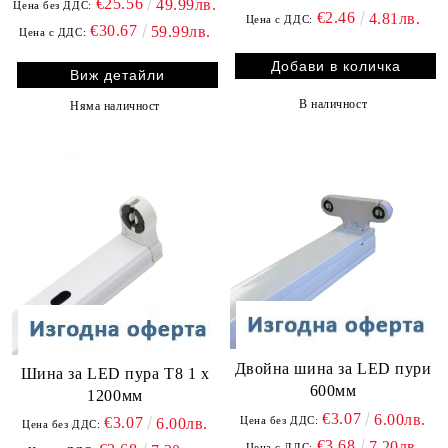
€25.56
49.99лв.
Цена без ДДС:
€2.46
4.81лв.
Цена с ДДС:
€30.67
59.99лв.
Цена с ДДС:
Виж детайли
В наличност
Няма наличност
Двойна шина за LED пури
Шина за LED пура Т8 1 х
600мм
1200мм
€3.07
6.00лв.
Цена без ДДС:
€3.07
6.00лв.
Цена без ДДС:
€3.68
7.20лв.
Цена с ДДС: