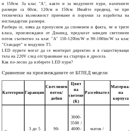
и 150см. За клас "А", както и за модулните пури, наличните
размери са 60см, 120см и 150см. Имайте предвид, че при
техническа възможност приемаме и поръчки за изработка на
нестандартни размери.
Разбира се, няма да пропуснем да споменем и факта, че и трите
класа, произвеждани от Дианид, предлагат завиден светлинен
поток съответно за клас "А" 110-120lm/W и 90-100lm/W за клас
"Стандарт" и модулни Т5.
LED пурите могат да се монтират директно и в съществуващи
тела на 220V след отстраняване на стартера и дросела.
Как по-лесно да изберете LED пури?
Сравнение на произвежданите от БГЛЕД модели
Цвят
Светлинен
Материал
на
Категории
Гаранция
поток/
Разсейвател
на
светене
добив
корпуса
(К)
3000-
3500 /
3 до 5
90-
4000-
матов /