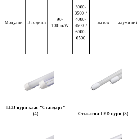
3000-
3500 /
90-
4000-
Модулни
3 години
матов
алуминий
100lm/W
4500 /
6000-
6500
LED пури клас "Стандарт"
(4)
Стъклени LED пури (3)