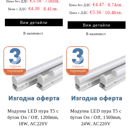
€3.58
7.00лв.
Цена без ДДС:
€4.47
8.74лв.
Цена без ДДС:
€4.30
8.41лв.
Цена с ДДС:
€5.36
10.48лв.
Цена с ДДС:
Виж детайли
Виж детайли
В наличност
В наличност
Модулна LED пура T5 с
Модулна LED пура T5 с
бутон On / Off, 1200mm,
бутон On / Off, 1500mm,
18W, AC220V
24W, AC220V