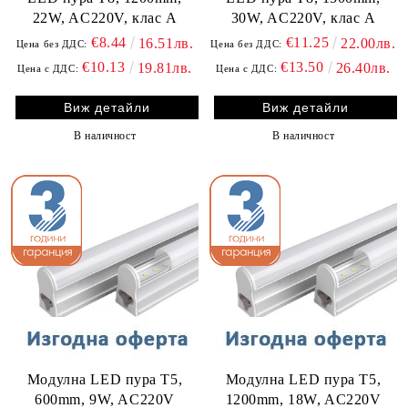
22W, AC220V, клас A
30W, AC220V, клас A
€8.44
€11.25
16.51лв.
22.00лв.
Цена без ДДС:
Цена без ДДС:
€10.13
€13.50
19.81лв.
26.40лв.
Цена с ДДС:
Цена с ДДС:
Виж детайли
Виж детайли
В наличност
В наличност
Модулна LED пура T5,
Модулна LED пура T5,
600mm, 9W, AC220V
1200mm, 18W, AC220V