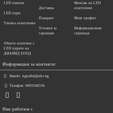
LED панели
Монтаж на LED
Доставка
осветление
LED пури
Плащане
Моят профил
Улично осветление
Условия за
Информационни
гаранция
страници
Обекти осветени с
LED пурите на
ДИАНИД ЕООД
Информация за контакти:
Имейл:
bgledltd@abv.bg
Телефон:
0893340336
Ние работим с