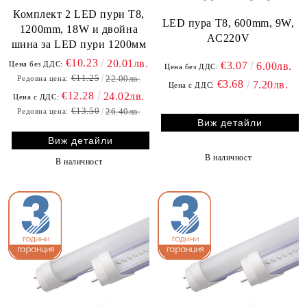
Комплект 2 LED пури T8,
LED пура T8, 600mm, 9W,
1200mm, 18W и двойна
AC220V
шина за LED пури 1200мм
€10.23
20.01лв.
€3.07
Цена без ДДС:
6.00лв.
Цена без ДДС:
€11.25
22.00лв.
Редовна цена:
€3.68
7.20лв.
Цена с ДДС:
€12.28
24.02лв.
Цена с ДДС:
€13.50
26.40лв.
Редовна цена:
Виж детайли
Виж детайли
В наличност
В наличност