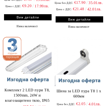
€17.90
35.01лв.
Цена без ДДС:
€9.20
17.99лв.
Цена с ДДС:
€21.48
42.01лв.
Цена с ДДС:
Виж детайли
Виж детайли
Няма наличност
Няма наличност
Комплект 2 LED пури T8,
Шина за LED пура Т8 1 х
1500mm, 24W и
600мм
влагозащитено тяло, IP65
€2.05
4.01лв.
Цена без ДДС: