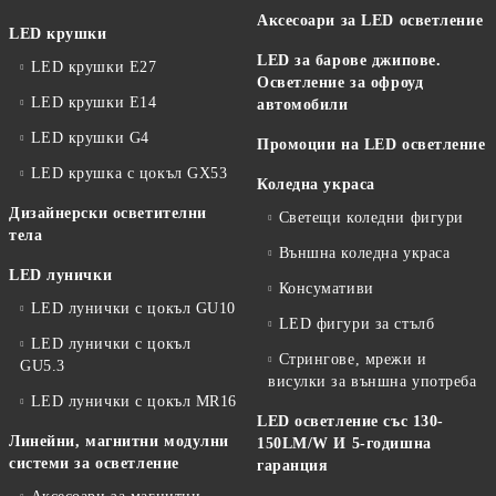
Аксесоари за LED осветление
LED крушки
LED за барове джипове.
LED крушки E27
Осветление за офроуд
LED крушки E14
автомобили
LED крушки G4
Промоции на LED осветление
LED крушка с цокъл GX53
Коледна украса
Дизайнерски осветителни
Светещи коледни фигури
тела
Външна коледна украса
LED лунички
Консумативи
LED лунички с цокъл GU10
LED фигури за стълб
LED лунички с цокъл
Стрингове, мрежи и
GU5.3
висулки за външна употреба
LED лунички с цокъл MR16
LED осветление със 130-
Линейни, магнитни модулни
150LM/W И 5-годишна
системи за осветление
гаранция