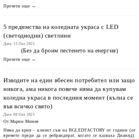
Прочети още →
5 предимства на коледната украса с LED
(светодиодни) светлини
Дата: 13 Окт 2025
(Без да броим пестенето на енергия)
Прочети още →
Изводите на един вбесен потребител или защо
никога, ама никога повече няма да купувам
коледна украса в последния момент (кълна се
във всичко свято)
Дата: 08 Окт 2025
От Марин Минев
Няма да крия – клиент съм на BGLEDFACTORY от години (от
времето преди да се ребрандират, когато се казваха Дианид).