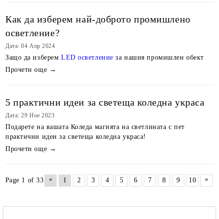
Как да изберем най-доброто промишлено
осветление?
Дата: 04 Апр 2024
Защо да изберем
LED осветление
за нашия промишлен обект
Прочети още →
5 практични идеи за светеща коледна украса
Дата: 29 Ное 2023
Подарете на вашата Коледа магията на светлината с пет
практични идеи за светеща коледна украса!
Прочети още →
«
»
Page 1 of 33
1
2
3
4
5
6
7
8
9
10