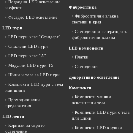
Подводно LED осветление
Фиброоптика
и ефекти
Фиброоптични влакна
Фасадно LED осветление
светещи в края
LED пури
Светодиодни генератори за
LED пури клас "Стандарт"
фиброоптични влакна
Стъклени LED пури
LED компоненти
LED пури клас "А"
Платки
Модулни LED пури T5
Светодиоди
Шини и тела за LED пури
Декоративно осветление
Комплекти LED пури с тела
Комплекти
или шини
Комплекти улични
Промоционални
осветителни тела
предложения
Комплекти LED пури с тела
LED ленти
или шини
Корнизи за скрито
Комплекти LED крушки
осветление