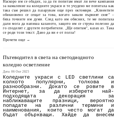
Наскоро им се обадих, за да ги попитам имат ли вече кампания
за намаление на коледните украси и те учудено ме попитаха как
така съм решил да пазарувам още през октомври. „Клиентите
обикновено се сещат за това, когато завали първият сняг“ –
бяха точните им думи. След като им обясних, те ме попитаха
дали мога да напиша казаното, защото им се струва полезно да
го споделят с другите потребители. „Ще опитам“, казах аз. Така
се роди този текст. Дано да ви е от полза!
Прочети още →
Пътеводител в света на светодиодното
коледно осветление
Дата: 06 Окт 2025
Коледните украси с LED светлини са
колкото популярни, толкова и
разнообразни. Докато се ровите в
Интернет, за да изберете най-
подходящата декорация за
наближаващите празници, вероятно
попадате на различни термини и
наименования, които често могат да
бъдат объркващи. Хайде да внесем