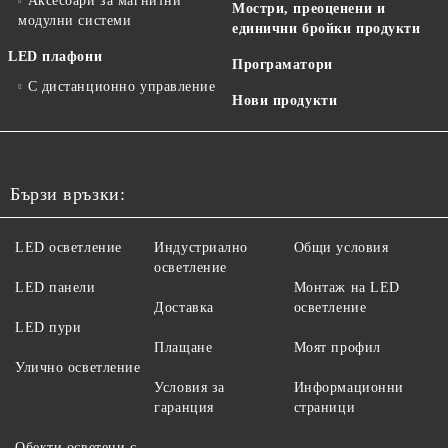
Аксесоари за магнитни
Мостри, преоценени и
модулни системи
единични бройки продукти
LED плафони
Програматори
С дистанционно управление
Нови продукти
Бързи връзки:
LED осветление
Индустриално
Общи условия
осветление
LED панели
Монтаж на LED
Доставка
осветление
LED пури
Плащане
Моят профил
Улично осветление
Условия за
Информационни
гаранция
страници
Обекти осветени с