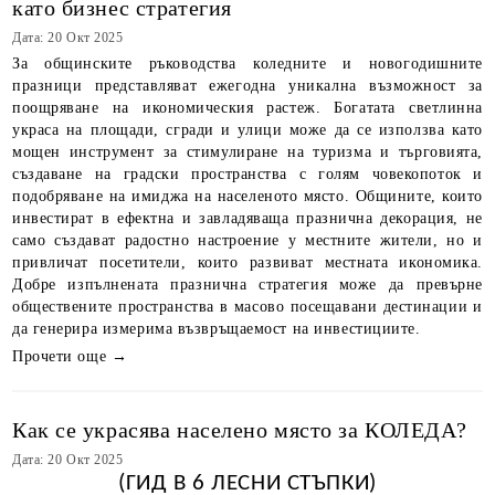
като бизнес стратегия
Дата: 20 Окт 2025
За общинските ръководства коледните и новогодишните
празници представляват ежегодна уникална възможност за
поощряване на икономическия растеж. Богатата светлинна
украса на площади, сгради и улици може да се използва като
мощен инструмент за стимулиране на туризма и търговията,
създаване на градски пространства с голям човекопоток и
подобряване на имиджа на населеното място. Общините, които
инвестират в ефектна и завладяваща празнична декорация, не
само създават радостно настроение у местните жители, но и
привличат посетители, които развиват местната икономика.
Добре изпълнената празнична стратегия може да превърне
обществените пространства в масово посещавани дестинации и
да генерира измерима възвръщаемост на инвестициите.
Прочети още →
Как се украсява населено място за КОЛЕДА?
Дата: 20 Окт 2025
(
ГИД В 6 ЛЕСНИ СТЪПКИ
)