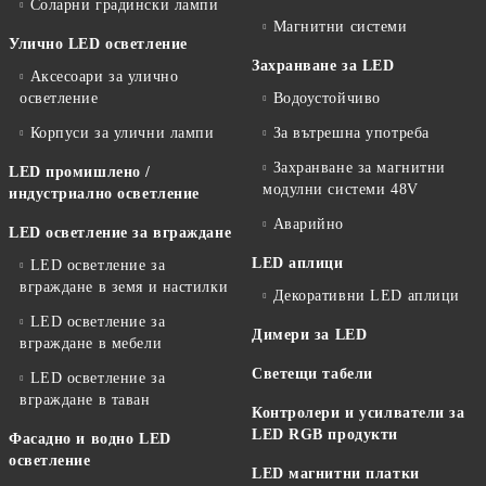
Соларни градински лампи
Магнитни системи
Улично LED осветление
Захранване за LED
Аксесоари за улично
осветление
Водоустойчиво
Корпуси за улични лампи
За вътрешна употреба
Захранване за магнитни
LED промишлено /
модулни системи 48V
индустриално осветление
Аварийно
LED осветление за вграждане
LED аплици
LED осветление за
вграждане в земя и настилки
Декоративни LED аплици
LED осветление за
Димери за LED
вграждане в мебели
Светещи табели
LED осветление за
вграждане в таван
Контролери и усилватели за
LED RGB продукти
Фасадно и водно LED
осветление
LED магнитни платки