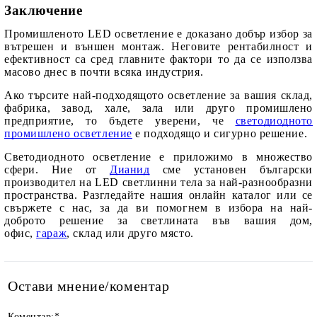
Заключение
Промишленото LED осветление
е доказано добър избор за
вътрешен и
външен монтаж
. Неговите рентабилност и
ефективност са сред главните фактори то да се използва
масово днес в почти всяка индустрия.
Ако търсите най-подходящото осветление за вашия склад,
фабрика, завод, хале, зала или друго промишлено
предприятие, то бъдете уверени, че
светодиодното
промишлено осветление
е подходящо и сигурно решение.
Светодиодното осветление е приложимо в множество
сфери. Ние от
Дианид
сме установен български
производител на LED светлинни тела за най-разнообразни
пространства. Разгледайте нашия онлайн каталог или се
свържете с нас, за да ви помогнем в избора на най-
доброто решение за светлината във вашия дом,
офис,
гараж
, склад или друго място.
Остави мнение/коментар
Коментар:
*