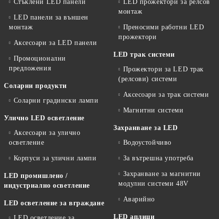
Стъклени LED панели
LED прожектори за релсов
монтаж
LED панели за външен
монтаж
Преносими работни LED
прожектори
Аксесоари за LED панели
LED трак системи
Промоционални
предложения
Прожектори за LED трак
(релсови) системи
Соларни продукти
Аксесоари за трак системи
Соларни градински лампи
Магнитни системи
Улично LED осветление
Захранване за LED
Аксесоари за улично
осветление
Водоустойчиво
Корпуси за улични лампи
За вътрешна употреба
Захранване за магнитни
LED промишлено /
модулни системи 48V
индустриално осветление
Аварийно
LED осветление за вграждане
LED аплици
LED осветление за