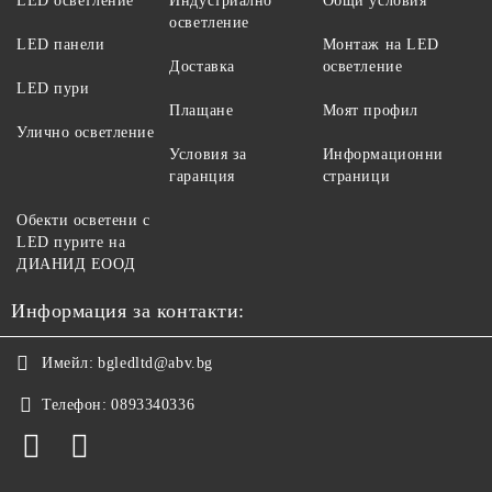
LED осветление
Индустриално
Общи условия
осветление
LED панели
Монтаж на LED
Доставка
осветление
LED пури
Плащане
Моят профил
Улично осветление
Условия за
Информационни
гаранция
страници
Обекти осветени с
LED пурите на
ДИАНИД ЕООД
Информация за контакти:
Имейл:
bgledltd@abv.bg
Телефон:
0893340336