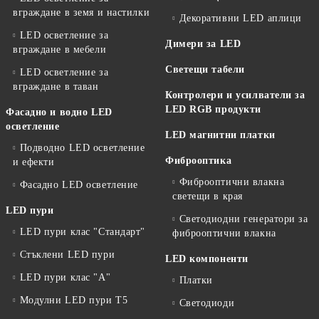
вграждане в земя и настилки
Декоративни LED аплици
LED осветление за
Димери за LED
вграждане в мебели
Светещи табели
LED осветление за
вграждане в таван
Контролери и усилватели за
LED RGB продукти
Фасадно и водно LED
осветление
LED магнитни платки
Подводно LED осветление
Фиброоптика
и ефекти
Фиброоптични влакна
Фасадно LED осветление
светещи в края
LED пури
Светодиодни генератори за
LED пури клас "Стандарт"
фиброоптични влакна
Стъклени LED пури
LED компоненти
LED пури клас "А"
Платки
Модулни LED пури T5
Светодиоди