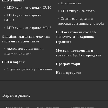
LED лунички
Консумативи
LED лунички с цокъл GU10
LED фигури за стълб
LED лунички с цокъл
Стрингове, мрежи и
GU5.3
висулки за външна употреба
LED лунички с цокъл MR16
LED осветление със 130-
Линейни, магнитни модулни
150LM/W И 5-годишна
системи за осветление
гаранция
Аксесоари за магнитни
Мостри, преоценени и
модулни системи
единични бройки продукти
LED плафони
Програматори
С дистанционно управление
Нови продукти
Бързи връзки: