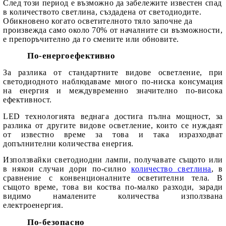
След този период е възможно да забележите известен спад
в количеството светлина, създадена от светодиодите.
Обикновено когато осветителното тяло започне да
произвежда само около 70% от началните си възможности,
е препоръчително да го смените или обновите
.
По-енергоефективно
За разлика от
стандартните
видове осветление, при
светодиодното наблюдаваме много по-ниска консумация
на енергия и междувременно значително по-висока
ефективност.
LED технологията веднага достига пълна мощност, за
разлика от другите видове осветление, които се нуждаят
от известно време за това и така изразходват
допълнителни количества енергия.
Използвайки светодиодни лампи, получавате същото или
в някои случаи дори по-силно
количество светлина
, в
сравнение с конвенционалните осветителни тела. В
същото време, това ви коства по-малко разходи, заради
видимо намалените количества използвана
електроенергия.
По-безопасно