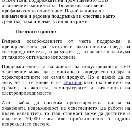
Освен това, поддръжката на промишленото LED
осветление е минимална. Тя включва най-вече
профилактично почистване. Подобна липса на
внимателна и редовна поддръжка ви спестява както
средства, така и време, усилия и грижи.
По-дълготрайно
Въпреки освобождението от честа поддръжка, е
препоръчително да осигурите благоприятна среда за
светодиодните тела, за да можете да извлечете максимума
от тяхното оптимално използване.
Продължителността на живота на индустриалното LED
осветление може да е описано с определена цифра в
характеристиките на самия продукт. Но е важно да се
знае, че тя се влияе и от
фактори
като състоянието на
средата, влажността, температурите и качеството на
електропроводимостта.
Ако трябва да посочим ориентировъчна цифра за
очакваната издръжливост на осветлението (да работи на
пълен капацитет), то тази стойност може да достигне и
надскочи 50,000 часа или приблизително 5 години
непрекъснато светене.