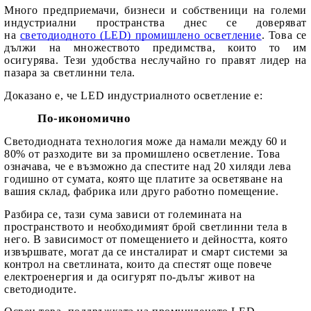
Много предприемачи, бизнеси и собственици на големи
индустриални пространства днес се доверяват
на
светодиодното (LED) промишлено осветление
. Това се
дължи на множеството предимства, които то им
осигурява. Тези удобства неслучайно го правят лидер на
пазара за светлинни тела.
Доказано е, че LED индустриалното осветление е:
По-икономично
Светодиодната технология може да намали между 60 и
80% от разходите ви за промишлено осветление. Това
означава, че е възможно да спестите над 20 хиляди лева
годишно от сумата, която ще платите за осветяване на
вашия склад, фабрика или
друго
работно помещение.
Разбира се, тази сума зависи от големината на
пространството и необходимият брой светлинни тела в
него.
В зависим
ост от помещението и дейността, която
извършвате, могат да се инсталират и
смарт системи
за
контрол на светлината, к
оито да спестят още повече
електроенергия и да осигурят по-дълъг живот на
светодиодите.