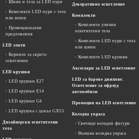
Шини и тела за LED пури
Декоративно осветление
Комплекти LED пури с тела
Комплекти
или шини
Комплекти улични
Промоционални
осветителни тела
предложения
Комплекти LED пури с тела
LED ленти
или шини
Корнизи за скрито
Комплекти LED крушки
осветление
Аксесоари за LED осветление
LED крушки
LED за барове джипове.
LED крушки E27
Осветление за офроуд
LED крушки E14
автомобили
LED крушки G4
Промоции на LED осветление
LED крушка с цокъл GX53
Коледна украса
Дизайнерски осветителни
Светещи коледни фигури
тела
Външна коледна украса