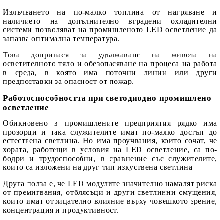
Излъчването на по-малко топлина от нагряване и
наличието на допълнително вградени охладителни
системи позволяват на
промишленото LED осветление
да
запазва оптимална температура.
Това допринася за удължаване на живота на
осветителното тяло и обезопасяване на процеса на работа
в среда, в която има поточни линии или други
предпоставки за опасност от пожар.
Работоспособността при светодиодно промишлено
осветление
Обикновено в промишлените предприятия рядко има
прозорци и така служителите имат по-малко достъп до
естествена светлина. Но има проучвания, които сочат, че
хората, работещи в условия на LED осветление, са по-
бодри и трудоспособни, в сравнение със служителите,
които са изложени на друг тип изкуствена светлина.
Друга полза е, че LED модулите значително намалят риска
от премигвания, отблясъци и други светлинни смущения,
които имат отрицателно влияние върху човешкото зрение,
концентрация и продуктивност.