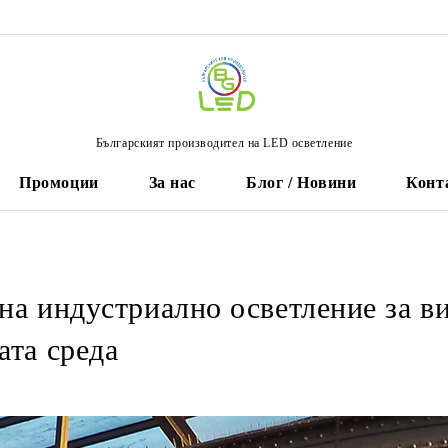
Българският производител на LED осветление
Промоции
За нас
Блог / Новини
Конт
на индустриално осветление за в
ата среда