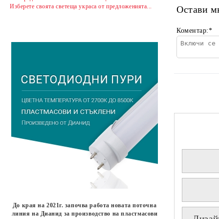
Изберете своята светеща украса от предложенията...
Остави м
Коментар:
*
До края на 2021г. започва работа новата поточна
линия на Дианид за производство на пластмасови
Дизай