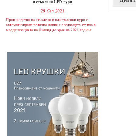
и стъклени LED пури
28 Сеп 2021
Производство на стъклени и пластмасови пури с
автоматизирана поточна линия е следващата стъпка в
модернизацията на Дианид до края на 2021 година.