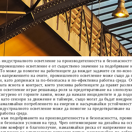
а индустриалното осветление за производителността и безопасностт
промишлено осветление е от съществено значение за подобряване н
 То може да помогне на работниците да виждат задачите си по-ясн
а напрежението на очите, промишленото осветление може също да п
и, като допринася за по-безопасна и по-ефективна работна среда.
ата яснота и контраст, което улеснява работниците да правят разл
 осветление играе решаваща роля за предотвратяване на злополуки
осигурено от горните лампи, може да намали инцидентите и да подо
 като сензори за движение и таймери, също могат да бъдат внедрени,
амалявайки потреблението на енергия и насърчавайки устойчивостт
индустриалното осветление може да помогне за предотвратяване на
работна среда.
 към подобряването на производителността и безопасността, проми
и безопасни условия на труд. Чрез оптимизиране на дизайна на ос
олям комфорт и благополучие, намалявайки риска от напрежение на