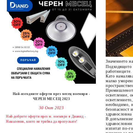
Значението н
Подходящото 
работниците.
Като намаляв
малко уморен
пространствен
Промишленото
Най-изгодните оферти през месец ноември -
осветление, 
ЧЕРЕН МЕСЕЦ 2023
осветлението,
необходимо, н
30 Окт 2023
безопасност 
здравословна 
Най-добрите оферти през м. ноември в Дианид -
В допълнение
Намаления, които не трябва да пропускате!
здравословни 
изпитат по-г