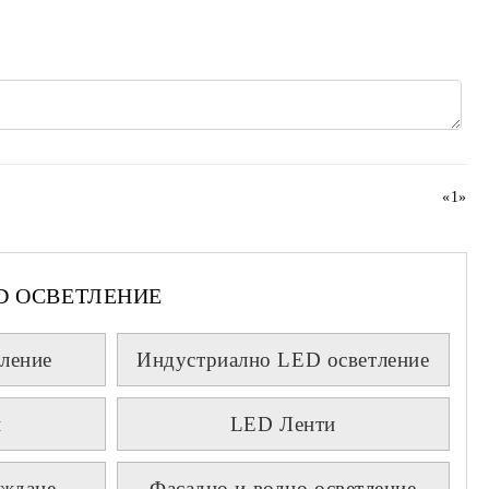
«
1
»
D ОСВЕТЛЕНИЕ
ление
Индустриално LED осветление
и
LED Ленти
аждане
Фасадно и водно осветление