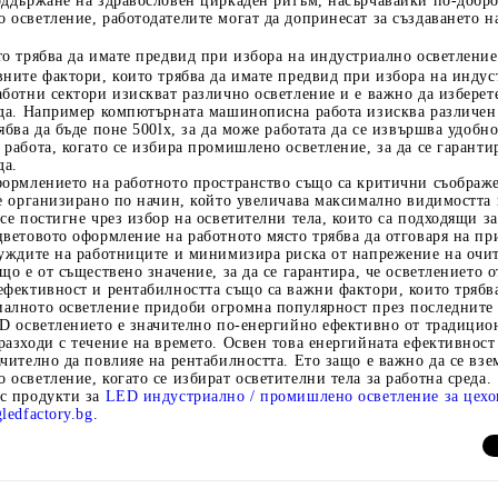
ддържане на здравословен циркаден ритъм, насърчавайки по-добро 
осветление, работодателите могат да допринесат за създаването н
то трябва да имате предвид при избора на индустриално осветление
ните фактори, които трябва да имате предвид при избора на индус
ботни сектори изискват различно осветление и е важно да изберет
еда. Например компютърната машинописна работа изисква различен т
ябва да бъде поне 500lx, за да може работата да се извършва удобн
работа, когато се избира промишлено осветление, за да се гарант
да.
формлението на работното пространство също са критични съображе
де организирано по начин, който увеличава максимално видимостта
се постигне чрез избор на осветителни тела, които са подходящи з
ветовото оформление на работното място трябва да отговаря на пр
нуждите на работниците и минимизира риска от напрежение на очи
що е от съществено значение, за да се гарантира, че осветлението
ефективност и рентабилността също са важни фактори, които трябв
алното осветление придоби огромна популярност през последните 
ED осветлението е значително по-енергийно ефективно от традицион
азходи с течение на времето. Освен това енергийната ефективност
чително да повлияе на рентабилността. Ето защо е важно да се вз
осветление, когато се избират осветителни тела за работна среда.
с продукти за
LED
и
ндустриално / промишлено осветление за цехов
gledfactory.bg
.