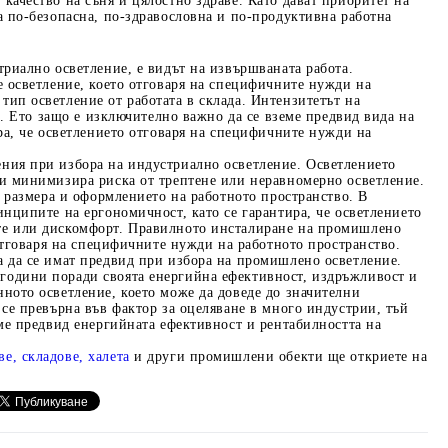
качество на съня и цялостно здраве. Като дават приоритет на
а по-безопасна, по-здравословна и по-продуктивна работна
триално осветление, е видът на извършваната работа.
е осветление, което отговаря на специфичните нужди на
ип осветление от работата в склада. Интензитетът на
о. Ето защо е изключително важно да се вземе предвид вида на
ира, че осветлението отговаря на специфичните нужди на
ния при избора на индустриално осветление. Осветлението
 и минимизира риска от трептене или неравномерно осветление.
а размера и оформлението на работното пространство. В
инципите на ергономичност, като се гарантира, че осветлението
те или дискомфорт. Правилното инсталиране на промишлено
 отговаря на специфичните нужди на работното пространство.
а да се имат предвид при избора на промишлено осветление.
години поради своята енергийна ефективност, издръжливост и
ното осветление, което може да доведе до значителни
 се превърна във фактор за оцеляване в много индустрии, тъй
еме предвид енергийната ефективност и рентабилността на
е, складове, халета
и други промишлени обекти ще откриете на