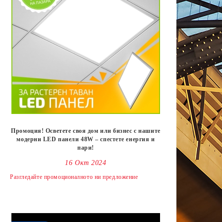
Промоция! Осветете своя дом или бизнес с нашите
модерни LED панели 48W – спестете енергия и
пари!
16 Окт 2024
Разгледайте промоционалното ни предложениe