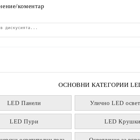
нение/коментар
ОСНОВНИ КАТЕГОРИИ LE
LED Панели
Улично LED освет
LED Пури
LED Крушк
нерски осветителни тела
Осветление за вгр