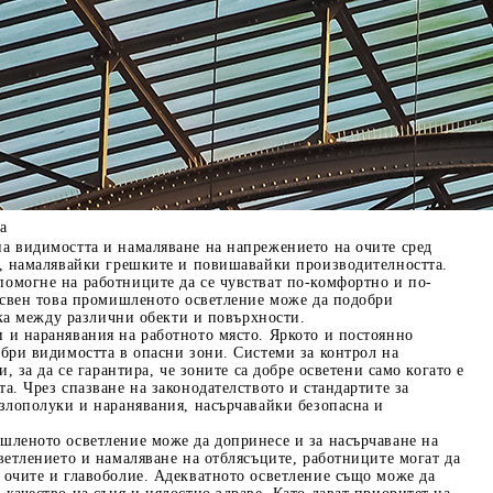
а
а видимостта и намаляване на напрежението на очите сред
о, намалявайки грешките и повишавайки производителността.
омогне на работниците да се чувстват по-комфортно и по-
 Освен това промишленото осветление може да подобри
ика между различни обекти и повърхности.
 и наранявания на работното място. Яркото и постоянно
бри видимостта в опасни зони. Системи за контрол на
 за да се гарантира, че зоните са добре осветени само когато е
а. Чрез спазване на законодателството и стандартите за
 злополуки и наранявания, насърчавайки безопасна и
шленото осветление може да допринесе и за насърчаване на
ветлението и намаляване на отблясъците, работниците могат да
 очите и главоболие. Адекватното осветление също може да