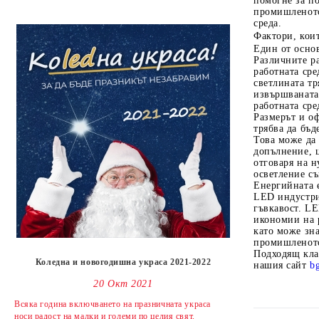
помогне за по
промишленото 
среда.
Фактори, кои
Един от основ
Различните ра
работната ср
светлината тр
извършваната 
работната сре
Размерът и о
трябва да бъ
Това може да 
допълнение, ц
отговаря на 
осветление съ
Енергийната 
LED индустри
гъвкавост. L
икономии на р
като може зна
промишленото 
Подходящ кла
Коледна и новогодишна украса 2021-2022
нашия сайт
b
20 Окт 2021
Всяка година включването на празничната украса
носи радост на малки и големи по целия свят.