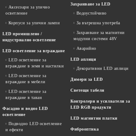
Захранване за LED
Аксесоари за улично
осветление
Водоустойчиво
Корпуси за улични лампи
За вътрешна употреба
Захранване за магнитни
LED промишлено /
модулни системи 48V
индустриално осветление
Аварийно
LED осветление за вграждане
LED аплици
LED осветление за
вграждане в земя и настилки
Декоративни LED аплици
LED осветление за
Димери за LED
вграждане в мебели
Светещи табели
LED осветление за
вграждане в таван
Контролери и усилватели за
LED RGB продукти
Фасадно и водно LED
осветление
LED магнитни платки
Подводно LED осветление
Фиброоптика
и ефекти