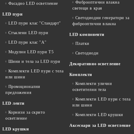
Фиброоптични влакна
Фасадно LED осветление
светещи в края
LED пури
Светодиодни генератори за
LED пури клас "Стандарт"
фиброоптични влакна
Стъклени LED пури
LED компоненти
LED пури клас "А"
Платки
Модулни LED пури T5
Светодиоди
Шини и тела за LED пури
Декоративно осветление
Комплекти LED пури с тела
Комплекти
или шини
Комплекти улични
Промоционални
осветителни тела
предложения
Комплекти LED пури с тела
LED ленти
или шини
Корнизи за скрито
Комплекти LED крушки
осветление
Аксесоари за LED осветление
LED крушки