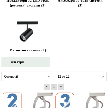
Прожектори за LED трак
Аксесоари за трак системи
(релсови) системи (9)
(3)
Магнитни системи (1)
Филтри
«
»
1