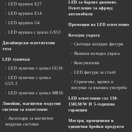
LED за барове джипове.
LED крушки E27
Осветление за офроуд
LED крушки E14
автомобили
LED крушки G4
Промоции на LED осветление
LED крушка с цокъл GX53
Коледна украса
Дизайнерски осветителни
Светещи коледни фигури
тела
Външна коледна украса
LED лунички
Консумативи
LED лунички с цокъл GU10
LED фигури за стълб
LED лунички с цокъл
Стрингове, мрежи и
GU5.3
висулки за външна употреба
LED лунички с цокъл MR16
LED осветление със 130-
Линейни, магнитни модулни
150LM/W И 5-годишна
системи за осветление
гаранция
Аксесоари за магнитни
Мостри, преоценени и
модулни системи
единични бройки продукти