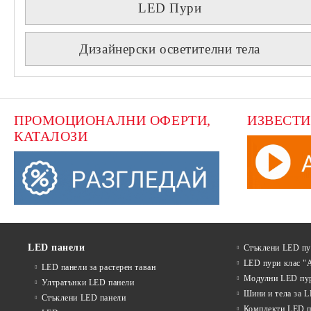
LED Пури
Дизайнерски осветителни тела
ПРОМОЦИОНАЛНИ ОФЕРТИ, 
ИЗВЕСТИ
КАТАЛОЗИ
LED панели
Стъклени LED п
LED пури клас "
LED панели за растерен таван
Модулни LED пу
Ултратънки LED панели
Шини и тела за 
Стъклени LED панели
Комплекти LED п