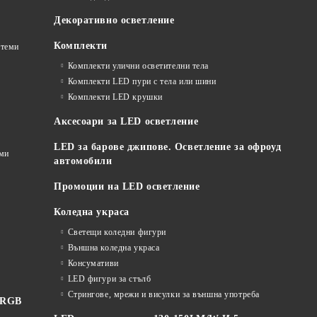
Декоративно осветление
Комплекти
стеми
Комплекти улични осветителни тела
Комплекти LED пури с тела или шини
Комплекти LED крушки
Аксесоари за LED осветление
LED за барове джипове. Осветление за офроуд
еми
автомобили
Промоции на LED осветление
Коледна украса
Светещи коледни фигури
Външна коледна украса
Консумативи
LED фигури за стълб
Стрингове, мрежи и висулки за външна употреба
 RGB