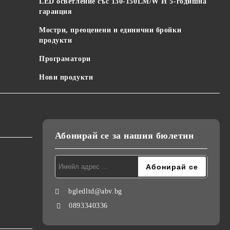
LED осветление със 130-150LM/W И 5-годишна
гаранция
Мостри, преоценени и единични бройки
продукти
Програматори
Нови продукти
Абонирай се за нашия бюлетин
bgledltd@abv.bg
0893340336