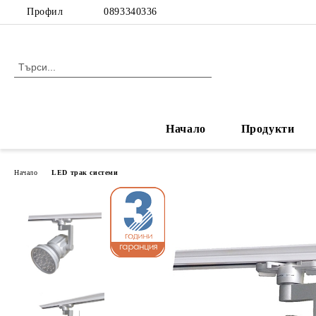
Профил
0893340336
Начало
Продукти
Начало
LED трак системи