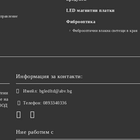
LED магнитни платки
управление
Фиброоптика
Фиброоптични влакна светещи в края
Информация за контакти:
Имейл:
bgledltd@abv.bg
тени
е на
Телефон:
0893340336
ООД
Ние работим с