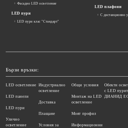
Фасадно LED осветление
LED плафони
LED пури
С дистанционно 
LED пури клас "Стандарт"
Бързи връзки:
LED осветление
Индустриално
Общи условия
Обекти осве
осветление
с LED пурит
LED панели
Монтаж на LED
ДИАНИД Е
Доставка
осветление
LED пури
Плащане
Моят профил
Улично
осветление
Условия за
Информационни