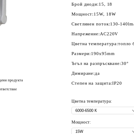
Брой диоди:
15, 18
Мощност:
15W, 18W
Светлинен поток:
130-140lm
Напрежение:
AC220V
Цветна температура:
топло 
Размери:
190х95mm
Ъгъл на разпръскване:
30°
Димиране:
да
цени продукта
Степен на защита:
IP20
тветствие
Цветна температура:
Мощност: