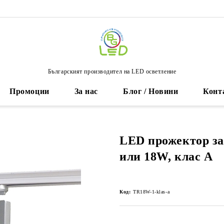
Българският производител на LED осветление
Промоции
За нас
Блог / Новини
Конт
LED прожектор з
или 18W, клас A
Код:
TR18W-1-klas-a