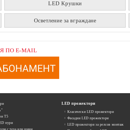
LED Крушки
Осветление за вграждане
Я ПО E-MAIL
LED прожектори
ури
А"
Класически LED прожектори
ри T5
Фасадни LED прожектори
LED пури
LED прожектори за релсов монтаж
ури с тела или шини