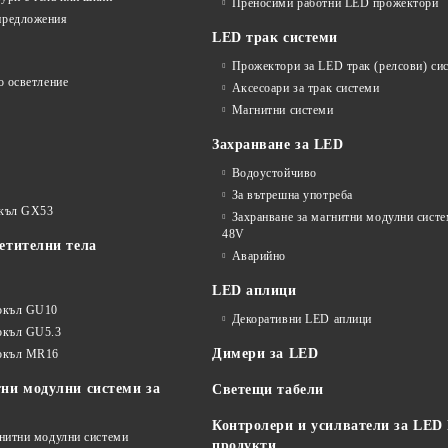
Преносими работни LED прожектори
предложения
LED трак системи
Прожектори за LED трак (релсови) си
о осветление
Аксесоари за трак системи
Магнитни системи
Захранване за LED
Водоустойчиво
За вътрешна употреба
окъл GX53
Захранване за магнитни модулни сист
48V
етителни тела
Аварийно
LED аплици
окъл GU10
Декоративни LED аплици
окъл GU5.3
Димери за LED
цокъл MR16
ни модулни системи за
Светещи табели
Контролери и усилватели за LED
гнитни модулни системи
продукти