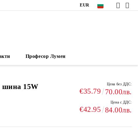
EUR
акти
Професор Лумен
Цена без ДДС:
а шина 15W
€35.79
70.00лв.
Цена с ДДС:
€42.95
84.00лв.