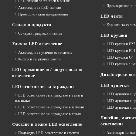
LED панели за външен монтаж
Промоционални 
Аксесоари за LED панели
Промоционални предложения
LED ленти
Соларни продукти
Корнизи за скрит
Соларни градински лампи
LED крушки
Улично LED осветление
LED крушки E27
LED крушки E14
Аксесоари за улично осветление
LED крушки G4
Корпуси за улични лампи
LED крушка с ц
LED промишлено / индустриално
Дизайнерски осв
осветление
LED лунички
LED осветление за вграждане
LED лунички с ц
LED осветление за вграждане в земя и
настилки
LED лунички с ц
LED осветление за вграждане в мебели
LED лунички с 
LED осветление за вграждане в таван
Линейни, магнит
осветление
Фасадно и водно LED осветление
Аксесоари за ма
Подводно LED осветление и ефекти