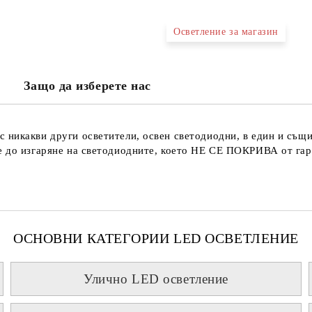
Осветление за магазин
Ще се свържем с вас в рамките н
проверете дали сте изписали пр
Защо да изберете нас
тъй като няма как да се свържем 
Натискайки бутона "Купи сега", 
с никакви други осветители, освен светодиодни, в един и същи
 до изгаряне на светодиодните, което
НЕ СЕ ПОКРИВА
от гар
ОСНОВНИ КАТЕГОРИИ LED ОСВЕТЛЕНИЕ
Улично LED осветление