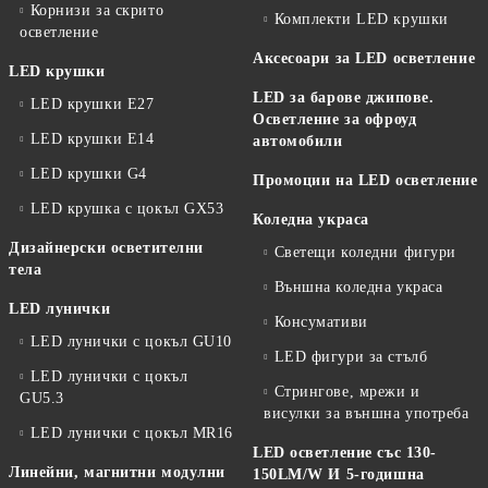
Корнизи за скрито
Комплекти LED крушки
осветление
Аксесоари за LED осветление
LED крушки
LED за барове джипове.
LED крушки E27
Осветление за офроуд
LED крушки E14
автомобили
LED крушки G4
Промоции на LED осветление
LED крушка с цокъл GX53
Коледна украса
Дизайнерски осветителни
Светещи коледни фигури
тела
Външна коледна украса
LED лунички
Консумативи
LED лунички с цокъл GU10
LED фигури за стълб
LED лунички с цокъл
Стрингове, мрежи и
GU5.3
висулки за външна употреба
LED лунички с цокъл MR16
LED осветление със 130-
Линейни, магнитни модулни
150LM/W И 5-годишна