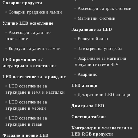
Соларни продукти
Аксесоари за трак системи
Соларни градински лампи
Магнитни системи
Улично LED осветление
Захранване за LED
Аксесоари за улично
осветление
Водоустойчиво
Корпуси за улични лампи
За вътрешна употреба
Захранване за магнитни
LED промишлено /
модулни системи 48V
индустриално осветление
Аварийно
LED осветление за вграждане
LED аплици
LED осветление за
вграждане в земя и настилки
Декоративни LED аплици
LED осветление за
Димери за LED
вграждане в мебели
Светещи табели
LED осветление за
вграждане в таван
Контролери и усилватели за
LED RGB продукти
Фасадно и водно LED