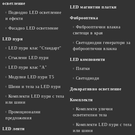
осветление
LED магнитни платки
Подводно LED осветление
Фиброоптика
и ефекти
Фиброоптични влакна
Фасадно LED осветление
светещи в края
LED пури
Светодиодни генератори за
LED пури клас "Стандарт"
фиброоптични влакна
Стъклени LED пури
LED компоненти
LED пури клас "А"
Платки
Модулни LED пури T5
Светодиоди
Шини и тела за LED пури
Декоративно осветление
Комплекти LED пури с тела
Комплекти
или шини
Комплекти улични
Промоционални
осветителни тела
предложения
Комплекти LED пури с тела
LED ленти
или шини