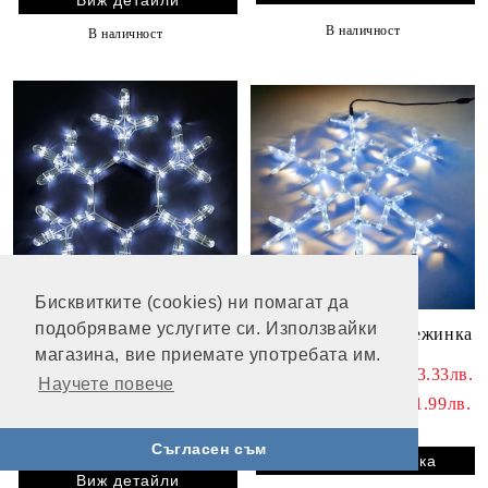
В наличност
В наличност
Бисквитките (cookies) ни помагат да
Снежинка, 72 студено бели
подобряваме услугите си. Използвайки
Светеща коледна снежинка
или топло бели LED
магазина, вие приемате употребата им.
лампички
€47.72
93.33лв.
Цена без ДДС:
Научете повече
€25.14
€57.26
49.17лв.
111.99лв.
Цена без ДДС:
Цена с ДДС:
€30.17
59.01лв.
Цена с ДДС:
Съгласен съм
Виж детайли