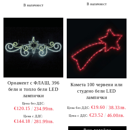
В наличност
В наличност
Орнамент с ФЛАШ, 396
Комета 100 червени или
бели и топло бели LED
студено бели LED
лампички
лампички
Цена без ДДС:
€19.60
38.33лв.
€120.15
Цена без ДДС:
234.99лв.
€23.52
46.00лв.
Цена с ДДС:
Цена с ДДС:
€144.18
281.99лв.