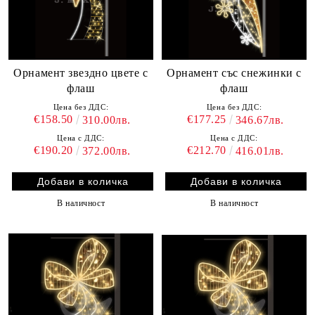
Орнамент звездно цвете с
Орнамент със снежинки с
флаш
флаш
Цена без ДДС:
Цена без ДДС:
€158.50
€177.25
310.00лв.
346.67лв.
Цена с ДДС:
Цена с ДДС:
€190.20
€212.70
372.00лв.
416.01лв.
В наличност
В наличност