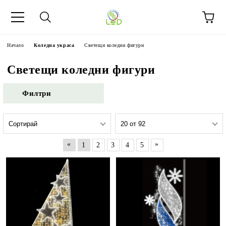
Начало
Коледна украса
Светещи коледни фигури
Светещи коледни фигури
Филтри
«
»
1
2
3
4
5