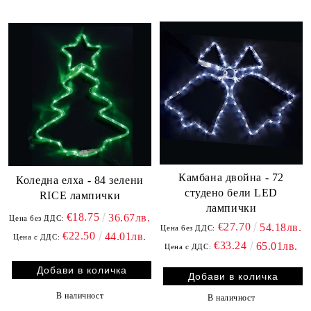
Камбана двойна - 72
Коледна елха - 84 зелени
студено бели LED
RICE лампички
лампички
€18.75
36.67лв.
Цена без ДДС:
€27.70
54.18лв.
Цена без ДДС:
€22.50
44.01лв.
Цена с ДДС:
€33.24
65.01лв.
Цена с ДДС:
В наличност
В наличност