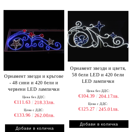
Орнамент звезди и цветя,
58 бели LED и 420 бели
Орнамент звезди и кръгове
LED лампички
- 48 сини и 420 бели и
червени LED лампички
Цена без ДДС:
€104.39
204.17лв.
Цена без ДДС:
€111.63
218.33лв.
Цена с ДДС:
€125.27
245.01лв.
Цена с ДДС:
€133.96
262.00лв.