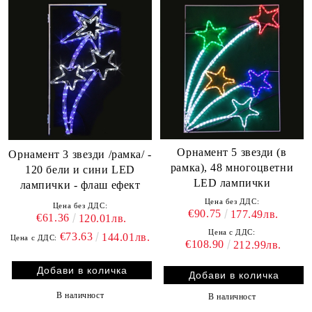
Орнамент 5 звезди (в
Орнамент 3 звезди /рамка/ -
рамка), 48 многоцветни
120 бели и сини LED
LED лампички
лампички - флаш ефект
Цена без ДДС:
Цена без ДДС:
€90.75
177.49лв.
€61.36
120.01лв.
Цена с ДДС:
€73.63
144.01лв.
Цена с ДДС:
€108.90
212.99лв.
В наличност
В наличност