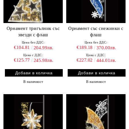
Орнамент тригълник със
Орнамент със снежинки с
звезди с флаш
флаш
Цена без ДДС:
Цена без ДДС:
€104.81
€189.18
204.99лв.
370.00лв.
Цена с ДДС:
Цена с ДДС:
€125.77
€227.02
245.98лв.
444.01лв.
В наличност
В наличност