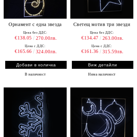
Орнамент с една звезда
Светещ мотив три звезди
Цена без ДДС:
Цена без ДДС:
€138.05
€134.47
270.00лв.
263.00лв.
Цена с ДДС:
Цена с ДДС:
€165.66
€161.36
324.00лв.
315.59лв.
Виж детайли
В наличност
Няма наличност