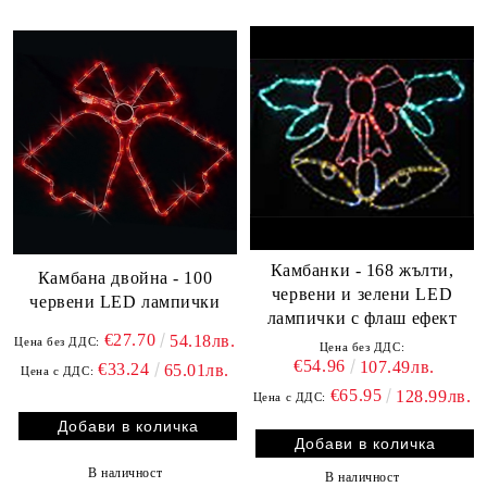
Камбанки - 168 жълти,
Камбана двойна - 100
червени и зелени LED
червени LED лампички
лампички с флаш ефект
€27.70
54.18лв.
Цена без ДДС:
Цена без ДДС:
€54.96
107.49лв.
€33.24
65.01лв.
Цена с ДДС:
€65.95
128.99лв.
Цена с ДДС:
В наличност
В наличност