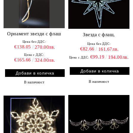
Орнамент звезди с флаш
Звезда с флаш,
Цена без ДДС:
Цена без ДДС:
€138.05
270.00лв.
€82.66
161.67лв.
Цена с ДДС:
€99.19
194.00лв.
Цена с ДДС:
€165.66
324.00лв.
В наличност
В наличност