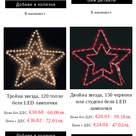
Виж детайли
В наличност
В наличност
Двойна звезда, 150 червени
Тройна звезда, 120 топло
или студено бели LED
бели LED лампички
лампички
€30.68
60.00лв.
Цена без ДДС:
€20.03
39.18лв.
Цена без ДДС:
€36.82
72.01лв.
Цена с ДДС:
€24.04
47.02лв.
Цена с ДДС: