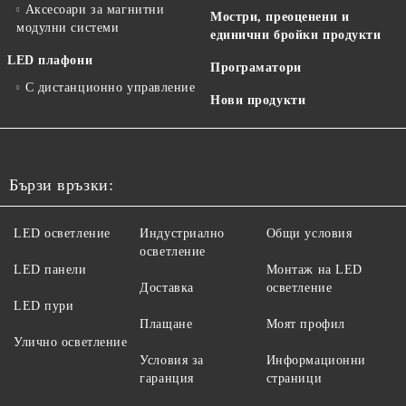
Аксесоари за магнитни
Мостри, преоценени и
модулни системи
единични бройки продукти
LED плафони
Програматори
С дистанционно управление
Нови продукти
Бързи връзки:
LED осветление
Индустриално
Общи условия
осветление
LED панели
Монтаж на LED
Доставка
осветление
LED пури
Плащане
Моят профил
Улично осветление
Условия за
Информационни
гаранция
страници