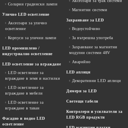
Аксесоари за трак системи
Соларни градински лампи
Магнитни системи
Улично LED осветление
Захранване за LED
Аксесоари за улично
осветление
Водоустойчиво
Корпуси за улични лампи
За вътрешна употреба
Захранване за магнитни
LED промишлено /
модулни системи 48V
индустриално осветление
Аварийно
LED осветление за вграждане
LED аплици
LED осветление за
вграждане в земя и настилки
Декоративни LED аплици
LED осветление за
Димери за LED
вграждане в мебели
Светещи табели
LED осветление за
вграждане в таван
Контролери и усилватели за
LED RGB продукти
Фасадно и водно LED
осветление
LED магнитни платки