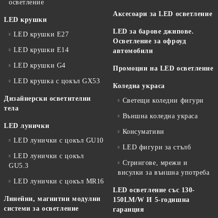
осветление
Аксесоари за LED осветление
LED крушки
LED за барове джипове.
LED крушки E27
Осветление за офроуд
LED крушки E14
автомобили
LED крушки G4
Промоции на LED осветление
LED крушка с цокъл GX53
Коледна украса
Дизайнерски осветителни
Светещи коледни фигури
тела
Външна коледна украса
LED лунички
Консумативи
LED лунички с цокъл GU10
LED фигури за стълб
LED лунички с цокъл
Стрингове, мрежи и
GU5.3
висулки за външна употреба
LED лунички с цокъл MR16
LED осветление със 130-
Линейни, магнитни модулни
150LM/W И 5-годишна
системи за осветление
гаранция