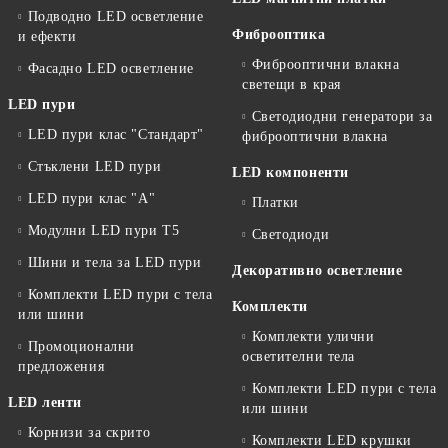
Подводно LED осветление
Фиброоптика
и ефекти
Фиброоптични влакна
Фасадно LED осветление
светещи в края
LED пури
Светодиодни генератори за
LED пури клас "Стандарт"
фиброоптични влакна
Стъклени LED пури
LED компоненти
LED пури клас "А"
Платки
Модулни LED пури T5
Светодиоди
Шини и тела за LED пури
Декоративно осветление
Комплекти LED пури с тела
Комплекти
или шини
Комплекти улични
Промоционални
осветителни тела
предложения
Комплекти LED пури с тела
LED ленти
или шини
Корнизи за скрито
Комплекти LED крушки