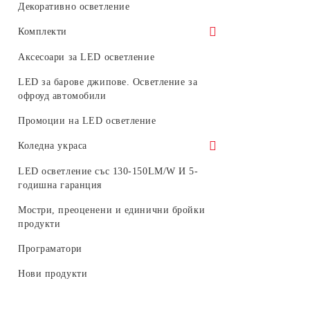
Светодиодни генератори за
Платки
Декоративно осветление
фиброоптични влакна
Светодиоди
Комплекти
Комплекти улични осветителни тела
Аксесоари за LED осветление
Комплекти LED пури с тела или
LED за барове джипове. Осветление за
шини
офроуд автомобили
Комплекти LED крушки
Промоции на LED осветление
Коледна украса
Светещи коледни фигури
LED осветление със 130-150LM/W И 5-
годишна гаранция
Външна коледна украса
Мостри, преоценени и единични бройки
Консумативи
продукти
LED фигури за стълб
Програматори
Стрингове, мрежи и висулки за
Нови продукти
външна употреба