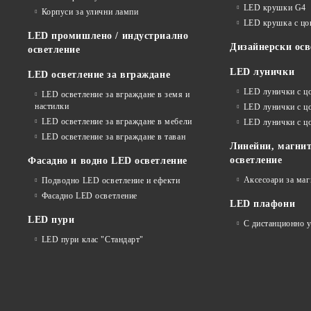
LED крушки G4
Корпуси за улични лампи
LED крушка с ц
LED промишлено / индустриално
Дизайнерски осв
осветление
LED лунички
LED осветление за вграждане
LED лунички с ц
LED осветление за вграждане в земя и
настилки
LED лунички с ц
LED осветление за вграждане в мебели
LED лунички с 
LED осветление за вграждане в таван
Линейни, магнит
осветление
Фасадно и водно LED осветление
Аксесоари за ма
Подводно LED осветление и ефекти
Фасадно LED осветление
LED плафони
LED пури
С дистанционно 
LED пури клас "Стандарт"