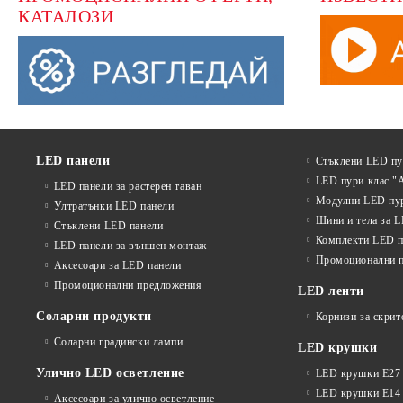
КАТАЛОЗИ
LED панели
Стъклени LED п
LED пури клас "
LED панели за растерен таван
Модулни LED пу
Ултратънки LED панели
Шини и тела за 
Стъклени LED панели
Комплекти LED п
LED панели за външен монтаж
Промоционални 
Аксесоари за LED панели
Промоционални предложения
LED ленти
Соларни продукти
Корнизи за скрит
Соларни градински лампи
LED крушки
Улично LED осветление
LED крушки E27
LED крушки E14
Аксесоари за улично осветление