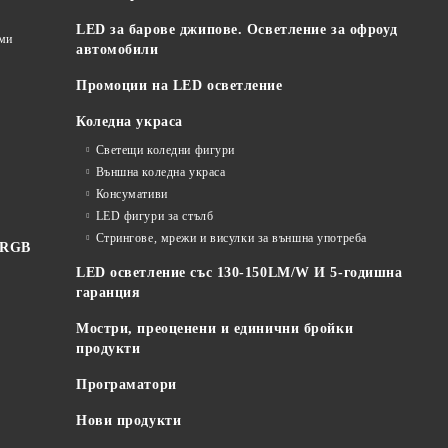
LED за барове джипове. Осветление за офроуд
еми
автомобили
Промоции на LED осветление
Коледна украса
Светещи коледни фигури
Външна коледна украса
Консумативи
LED фигури за стълб
Стрингове, мрежи и висулки за външна употреба
 RGB
LED осветление със 130-150LM/W И 5-годишна
гаранция
Мостри, преоценени и единични бройки
продукти
Програматори
Нови продукти