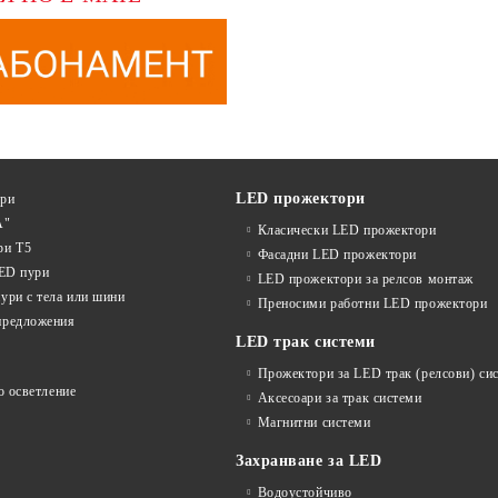
LED прожектори
ури
А"
Класически LED прожектори
ри T5
Фасадни LED прожектори
LED пури
LED прожектори за релсов монтаж
ури с тела или шини
Преносими работни LED прожектори
предложения
LED трак системи
Прожектори за LED трак (релсови) си
о осветление
Аксесоари за трак системи
Магнитни системи
Захранване за LED
Водоустойчиво