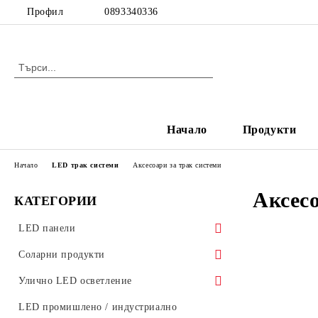
Профил
0893340336
Начало
Продукти
Начало
LED трак системи
Аксесоари за трак системи
Аксесо
КАТЕГОРИИ
LED панели
LED панели за растерен таван
Соларни продукти
Ултратънки LED панели
Соларни градински лампи
Улично LED осветление
Стъклени LED панели
Аксесоари за улично осветление
LED промишлено / индустриално