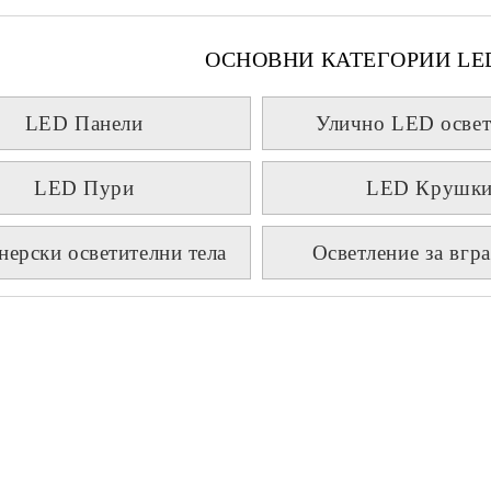
ОСНОВНИ КАТЕГОРИИ LE
LED Панели
Улично LED освет
LED Пури
LED Крушк
нерски осветителни тела
Осветление за вгр