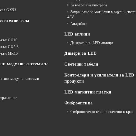
За вътрешна употреба
окъл GX53
Захранване за магнитни модулни сист
48V
етителни тела
Аварийно
LED аплици
окъл GU10
Декоративни LED аплици
окъл GU5.3
Димери за LED
цокъл MR16
ни модулни системи за
Светещи табели
Контролери и усилватели за LED
гнитни модулни системи
продукти
LED магнитни платки
управление
Фиброоптика
Фиброоптични влакна светещи в края