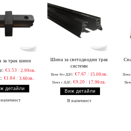
Шина за светодиодни трак
Сна
а за трак шини
системи
€1.53
2.99лв.
ДС:
€7.67
15.00лв.
Цена без ДДС:
Цена
€1.84
3.60лв.
С:
€9.20
17.99лв.
Цена с ДДС:
Цен
ж детайли
Виж детайли
 наличност
В наличност