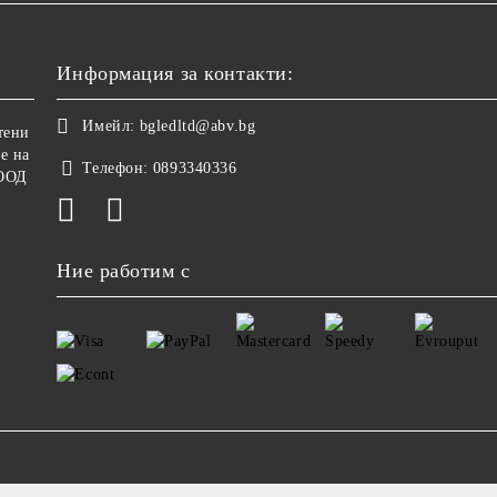
Информация за контакти:
Имейл:
bgledltd@abv.bg
тени
е на
Телефон:
0893340336
ООД
Ние работим с