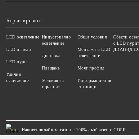
Бързи връзки:
LED осветление
Индустриално
Общи условия
Обекти осве
осветление
с LED пурит
LED панели
Монтаж на LED
ДИАНИД Е
Доставка
осветление
LED пури
Плащане
Моят профил
Улично
осветление
Условия за
Информационни
гаранция
страници
Нашият онлайн магазин е 100% съобразен с GDPR.
GDPR