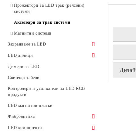
Фасадни LED прожектори
Прожектори за LED трак (релсови)
системи
LED прожектори за релсов монтаж
Аксесоари за трак системи
Преносими работни LED прожектори
Магнитни системи
Захранване за LED
Водоустойчиво
LED аплици
За вътрешна употреба
Декоративни LED аплици
Димери за LED
Дизай
Захранване за магнитни модулни
Светещи табели
системи 48V
Контролери и усилватели за LED RGB
Аварийно
продукти
LED магнитни платки
Фиброоптика
Фиброоптични влакна светещи в края
LED компоненти