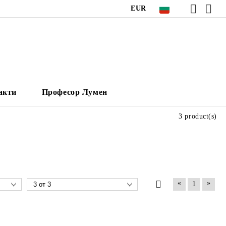
EUR
акти
Професор Лумен
3 product(s)
«
»
1