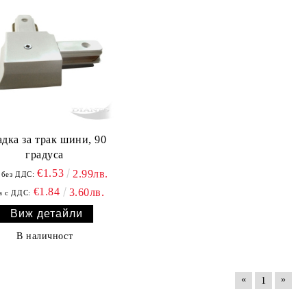
дка за трак шини, 90
градуса
€1.53
2.99лв.
 без ДДС:
€1.84
3.60лв.
а с ДДС:
Виж детайли
В наличност
«
»
1