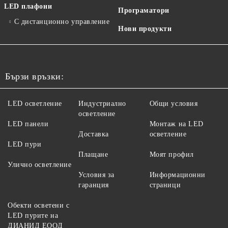
LED плафони
Програматори
С дистанционно управление
Нови продукти
Бързи връзки:
LED осветление
Индустриално
Общи условия
осветление
LED панели
Монтаж на LED
Доставка
осветление
LED пури
Плащане
Моят профил
Улично осветление
Условия за
Информационни
гаранция
страници
Обекти осветени с
LED пурите на
ДИАНИД ЕООД