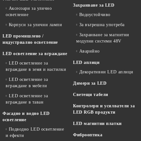
Захранване за LED
Аксесоари за улично
осветление
Водоустойчиво
Корпуси за улични лампи
За вътрешна употреба
Захранване за магнитни
LED промишлено /
модулни системи 48V
индустриално осветление
Аварийно
LED осветление за вграждане
LED аплици
LED осветление за
вграждане в земя и настилки
Декоративни LED аплици
LED осветление за
Димери за LED
вграждане в мебели
Светещи табели
LED осветление за
вграждане в таван
Контролери и усилватели за
LED RGB продукти
Фасадно и водно LED
осветление
LED магнитни платки
Подводно LED осветление
Фиброоптика
и ефекти