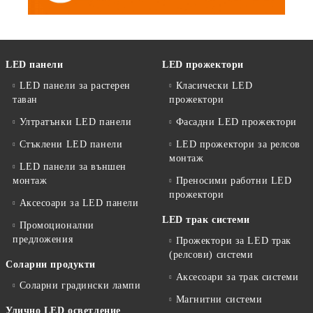
LED панели
LED прожектори
LED панели за растерен
Класически LED
таван
прожектори
Ултратънки LED панели
Фасадни LED прожектори
Стъклени LED панели
LED прожектори за релсов
монтаж
LED панели за външен
монтаж
Преносими работни LED
прожектори
Аксесоари за LED панели
LED трак системи
Промоционални
предложения
Прожектори за LED трак
(релсови) системи
Соларни продукти
Аксесоари за трак системи
Соларни градински лампи
Магнитни системи
Улично LED осветление