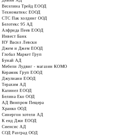
Девин АД
Веселина Трейд ЕООД
Техноматикс ЕООД
СТС Пак холдинг ООД
Белотекс 95 АД
Алфрида Пеев ЕООД
Инвест Банк
НУ Васил Левски
Джем и Джем ЕООД
Глобал Маркет Груп
Бунай АД
Мебели Лудвиг - магазин КОМО
Керамик Груп ЕООД
Джулиани ЕООД
Терахим АД
Калинел ЕООД
Белина Еко ООД
АД Винпром Пещера
Хранко ООД
Синергон хотели АД
К енд Джи ЕООД
Сиенсис АД
СОД Разград ООД