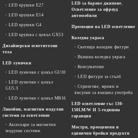
LED за барове джипове.
LED крушки E27
Осветление за офроуд
LED крушки E14
автомобили
LED крушки G4
Промоции на LED осветление
LED крушка с цокъл GX53
Коледна украса
Дизайнерски осветителни
Светещи коледни фигури
тела
Външна коледна украса
LED лунички
Консумативи
LED лунички с цокъл GU10
LED фигури за стълб
LED лунички с цокъл
Стрингове, мрежи и
GU5.3
висулки за външна употреба
LED лунички с цокъл MR16
LED осветление със 130-
Линейни, магнитни модулни
150LM/W И 5-годишна
системи за осветление
гаранция
Аксесоари за магнитни
Мостри, преоценени и
модулни системи
единични бройки продукти