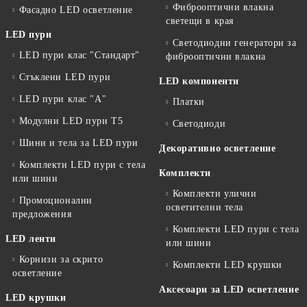
Фиброоптични влакна
Фасадно LED осветление
светещи в края
LED пури
Светодиодни генератори за
LED пури клас "Стандарт"
фиброоптични влакна
Стъклени LED пури
LED компоненти
LED пури клас "А"
Платки
Модулни LED пури T5
Светодиоди
Шини и тела за LED пури
Декоративно осветление
Комплекти LED пури с тела
Комплекти
или шини
Комплекти улични
Промоционални
осветителни тела
предложения
Комплекти LED пури с тела
LED ленти
или шини
Корнизи за скрито
Комплекти LED крушки
осветление
Аксесоари за LED осветление
LED крушки