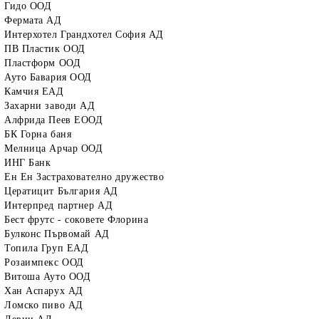
Гидо ООД
Фермата АД
Интерхотел Грандхотел София АД
ПВ Пластик ООД
Пластформ ООД
Ауто Бавария ООД
Камчия ЕАД
Захарни заводи АД
Алфрида Пеев ЕООД
БК Горна баня
Мелница Арчар ООД
ИНГ Банк
Ен Ен Застрахователно дружество
Цератицит България АД
Интерпред партнер АД
Бест фрутс - соковете Флорина
Булконс Първомай АД
Топила Груп ЕАД
Розаимпекс ООД
Витоша Ауто ООД
Хан Аспарух АД
Ломско пиво АД