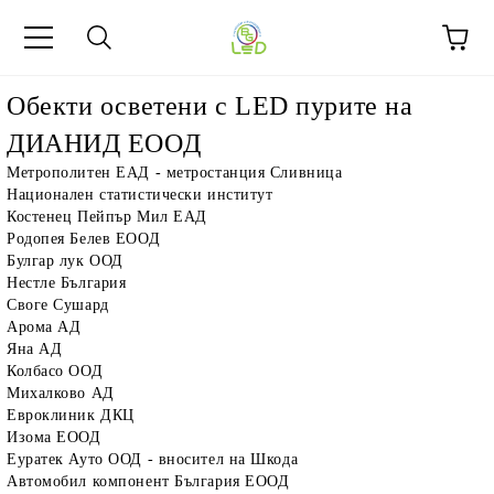
Обекти осветени с LED пурите на
ДИАНИД ЕООД
Метрополитен ЕАД - метростанция Сливница
Национален статистически институт
Костенец Пейпър Мил ЕАД
Родопея Белев ЕООД
Булгар лук ООД
Нестле България
Своге Сушард
Арома АД
Яна АД
Колбасо ООД
Михалково АД
Евроклиник ДКЦ
Изома ЕООД
Еуратек Ауто ООД - вносител на Шкода
Автомобил компонент България ЕООД