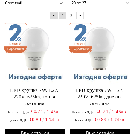
«
»
1
2
LED крушка 7W, E27,
LED крушка 7W, E27,
220V, 625lm, топла
220V, 625lm, дневна
светлина
светлина
€0.74
€0.74
1.45лв.
1.45лв.
Цена без ДДС:
Цена без ДДС:
€0.89
€0.89
1.74лв.
1.74лв.
Цена с ДДС:
Цена с ДДС:
Виж детайли
Виж детайли