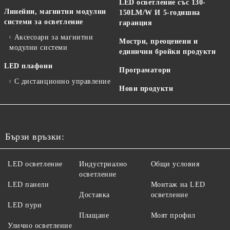
LED осветление със 130-
Линейни, магнитни модулни
150LM/W И 5-годишна
системи за осветление
гаранция
Аксесоари за магнитни
Мостри, преоценени и
модулни системи
единични бройки продукти
LED плафони
Програматори
С дистанционно управление
Нови продукти
Бързи връзки:
LED осветление
Индустриално
Общи условия
осветление
LED панели
Монтаж на LED
Доставка
осветление
LED пури
Плащане
Моят профил
Улично осветление