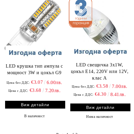
LED свещичка 3х1W,
LED крушка тип ампула с
цокъл E14, 220V или 12V,
мощност 3W и цокъл G9
клас A
€3.07
6.00лв.
Цена без ДДС:
€3.58
7.00лв.
Цена без ДДС:
€3.68
7.20лв.
Цена с ДДС:
€4.30
8.41лв.
Цена с ДДС:
Виж детайли
Виж детайли
В наличност
Няма наличност