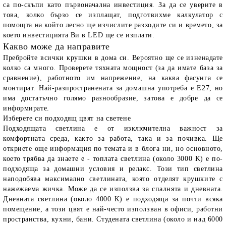
са по-скъпи като първоначална инвестиция. За да се уверите в
това, колко бързо се изплащат, подготвихме калкулатор с
помощта на който лесно ще изчислите разходите си и времето, за
което инвестицията Ви в LED ще се изплати.
Какво може да направите
Пребройте всички крушки в дома си. Вероятно ще се изненадате
колко са много. Проверете тяхната мощност (за да имате база за
сравнение), работното им напрежение, на каква фасунга се
монтират. Най-разпространената за домашна употреба е E27, но
има достатъчно голямо разнообразие, затова е добре да се
информирате.
Изберете си подходящ цвят на светене
Подходящата светлина е от изключителна важност за
комфортната среда, както за работа, така и за почивка. Ще
откриете още информация по темата и в блога ни, но основното,
което трябва да знаете е - топлата светлина (около 3000 K) е по-
подходяща за домашни условия и релакс. Този тип светлина
наподобява максимално светлината, която отделят крушките с
нажежаема жичка. Може да се използва за спалнята и дневната.
Дневната светлина (около 4000 К) е подходяща за почти всяка
помещение, а този цвят е най-често използван в офиси, работни
пространства, кухни, бани. Студената светлина (около и над 6000