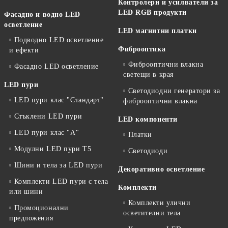
Контролери и усилватели за
LED RGB продукти
Фасадно и водно LED
осветление
LED магнитни платки
Подводно LED осветление
Фиброоптика
и ефекти
Фиброоптични влакна
Фасадно LED осветление
светещи в края
LED пури
Светодиодни генератори за
LED пури клас "Стандарт"
фиброоптични влакна
Стъклени LED пури
LED компоненти
LED пури клас "А"
Платки
Модулни LED пури T5
Светодиоди
Шини и тела за LED пури
Декоративно осветление
Комплекти LED пури с тела
Комплекти
или шини
Комплекти улични
Промоционални
осветителни тела
предложения