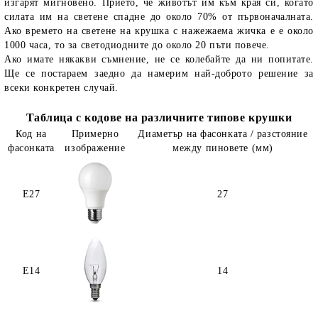
изгарят мигновено. Прието, че животът им към края си, когато
силата им на светене спадне до около 70% от първоначалната.
Ако времето на светене на крушка с нажежаема жичка е е около
1000 часа, то за светодиодните до около 20 пъти повече.
Ако имате някакви съмнение, не се колебайте да ни попитате.
Ще се постараем заедно да намерим най-доброто решение за
всеки конкретен случай.
Таблица с кодове на различните типове крушки
Код на
Примерно
Диаметър на фасонката / разстояние
фасонката
изображение
между пиновете (мм)
E27
27
E14
14