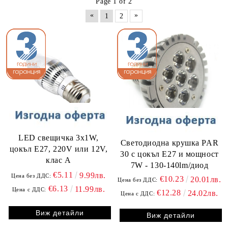
Page 1 of 2
«
»
1
2
LED свещичка 3х1W,
Светодиодна крушка PAR
цокъл E27, 220V или 12V,
30 с цокъл E27 и мощност
клас A
7W - 130-140lm/диод
€5.11
9.99лв.
Цена без ДДС:
€10.23
20.01лв.
Цена без ДДС:
€6.13
11.99лв.
Цена с ДДС:
€12.28
24.02лв.
Цена с ДДС:
Виж детайли
Виж детайли