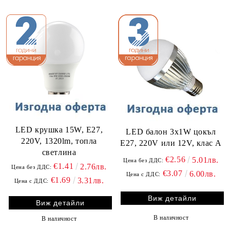
LED крушка 15W, E27,
LED балон 3х1W цокъл
220V, 1320lm, топла
E27, 220V или 12V, клас A
светлина
€2.56
5.01лв.
Цена без ДДС:
€1.41
2.76лв.
Цена без ДДС:
€3.07
6.00лв.
Цена с ДДС:
€1.69
3.31лв.
Цена с ДДС:
Виж детайли
Виж детайли
В наличност
В наличност