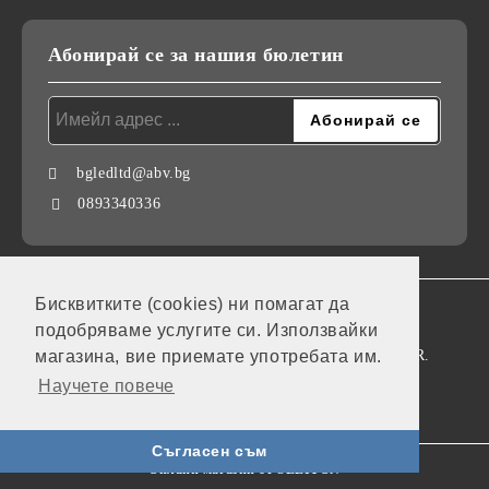
Абонирай се за нашия бюлетин
bgledltd@abv.bg
0893340336
Бисквитките (cookies) ни помагат да
GDPR
подобряваме услугите си. Използвайки
Нашият онлайн магазин е 100% съобразен с GDPR.
магазина, вие приемате употребата им.
Научете повече
Моите лични данни
Съгласен съм
Онлайн магазин от SELITON