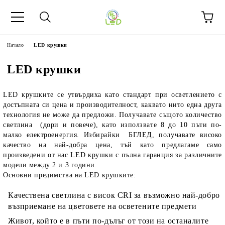
Начало
LED крушки
LED крушки
LED крушките се утвърдиха като стандарт при осветлението с
достъпната си цена и производителност, каквато нито една друга
технология не може да предложи. Получавате същото количество
светлина (дори и повече), като използвате 8 до 10 пъти по-
малко електроенергия. Избирайки БГЛЕД, получавате високо
качество на най-добра цена, тъй като предлагаме само
произведени от нас LED крушки с пълна гаранция за различните
модели между 2 и 3 години.
Основни предимства на LED крушките:
Качествена светлина с висок CRI за възможно най-добро
възприемане на цветовете на осветените предмети
Живот, който е в пъти по-дълъг от този на останалите