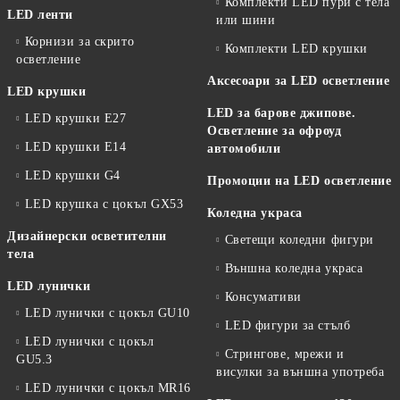
Комплекти LED пури с тела
LED ленти
или шини
Корнизи за скрито
Комплекти LED крушки
осветление
Аксесоари за LED осветление
LED крушки
LED за барове джипове.
LED крушки E27
Осветление за офроуд
LED крушки E14
автомобили
LED крушки G4
Промоции на LED осветление
LED крушка с цокъл GX53
Коледна украса
Дизайнерски осветителни
Светещи коледни фигури
тела
Външна коледна украса
LED лунички
Консумативи
LED лунички с цокъл GU10
LED фигури за стълб
LED лунички с цокъл
Стрингове, мрежи и
GU5.3
висулки за външна употреба
LED лунички с цокъл MR16