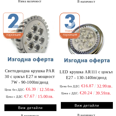
Няма наличност
В наличност
Светодиодна крушка PAR
LED крушка AR111 с цокъл
30 с цокъл E27 и мощност
E27 - 130-140lm/диод
7W - 90-100lm/диод
€16.87
32.99лв.
Цена без ДДС:
€6.39
12.50лв.
Цена без ДДС:
€20.24
39.59лв.
Цена с ДДС:
€7.67
15.00лв.
Цена с ДДС:
Виж детайли
Виж детайли
В наличност
В наличност