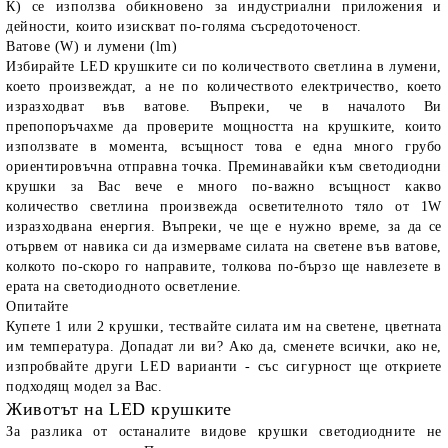
К) се използва обикновено за индустриални приложения и
дейности, които изискват по-голяма съсредоточеност.
Ватове (W) и лумени (lm)
Избирайте LED крушките си по количеството светлина в лумени,
което произвеждат, а не по количеството електричество, което
изразходват във ватове. Въпреки, че в началото Ви
препопоръчахме да проверите мощността на крушките, които
използвате в момента, всъщност това е една много грубо
ориентировъчна отправна точка. Преминавайки към светодиодни
крушки за Вас вече е много по-важно всъщност какво
количество светлина произвежда осветителното тяло от 1W
изразходвана енергия. Въпреки, че ще е нужно време, за да се
отървем от навика си да измерваме силата на светене във ватове,
колкото по-скоро го направите, толкова по-бързо ще навлезете в
ерата на светодиодното осветление.
Опитайте
Купете 1 или 2 крушки, тествайте силата им на светене, цветната
им температура. Допадат ли ви? Ако да, сменете всички, ако не,
изпробвайте други LED варианти - със сигурност ще откриете
подходящ модел за Вас.
Животът на LED крушките
За разлика от останалите видове крушки светодиодните не