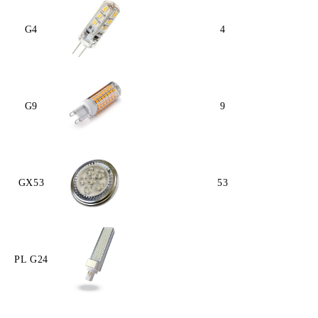
G4
4
G9
9
GX53
53
PL G24