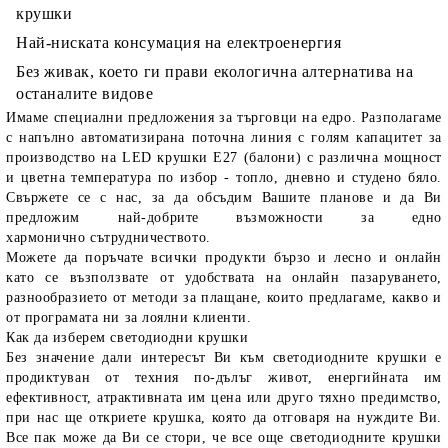
крушки
Най-ниската консумация на електроенергия
Без живак, което ги прави екологична алтернатива на
останалите видове
Имаме специални предложения за търговци на едро. Разполагаме
с напълно автоматизирана поточна линия с голям капацитет за
производство на LED крушки E27 (балони) с различна мощност
и цветна температура по избор - топло, дневно и студено бяло.
Свържете се с нас, за да обсъдим Вашите планове и да Ви
предложим най-добрите възможности за едно
хармонично сътрудничеството.
Можете да поръчате всички продукти бързо и лесно и онлайн
като се възползвате от удобствата на онлайн пазаруването,
разнообразието от методи за плащане, които предлагаме, какво и
от програмата ни за лоялни клиенти.
Как да изберем светодиодни крушки
Без значение дали интересът Ви към светодиодните крушки е
продиктуван от техния по-дълъг живот, енергийната им
ефективност, атрактивната им цена или друго тяхно предимство,
при нас ще откриете крушка, която да отговаря на нуждите Ви.
Все пак може да Ви се стори, че все още светодиодните крушки