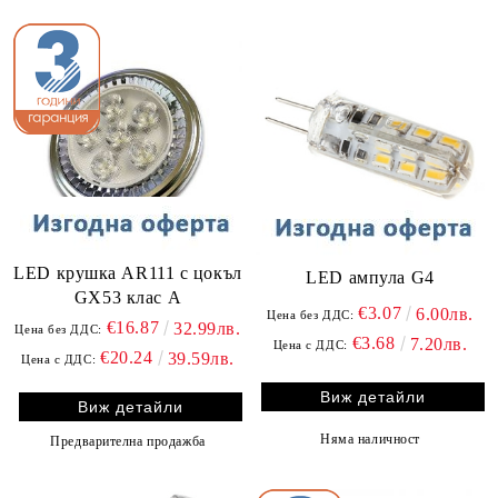
LED крушка AR111 с цокъл
LED ампула G4
GX53 клас А
€3.07
6.00лв.
Цена без ДДС:
€16.87
32.99лв.
Цена без ДДС:
€3.68
7.20лв.
Цена с ДДС:
€20.24
39.59лв.
Цена с ДДС:
Виж детайли
Виж детайли
Няма наличност
Предварителна продажба