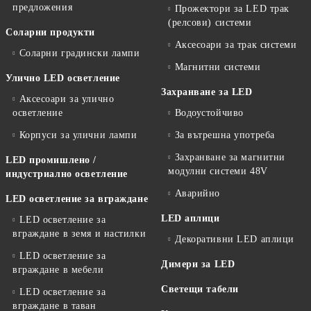
предложения
Прожектори за LED трак
(релсови) системи
Соларни продукти
Аксесоари за трак системи
Соларни градински лампи
Магнитни системи
Улично LED осветление
Захранване за LED
Аксесоари за улично
осветление
Водоустойчиво
Корпуси за улични лампи
За вътрешна употреба
Захранване за магнитни
LED промишлено /
модулни системи 48V
индустриално осветление
Аварийно
LED осветление за вграждане
LED аплици
LED осветление за
вграждане в земя и настилки
Декоративни LED аплици
LED осветление за
Димери за LED
вграждане в мебели
Светещи табели
LED осветление за
вграждане в таван