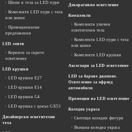
Шини и тела за LED пури
Декоративно осветление
Комплекти LED пури с тела
Комплекти
или шини
Комплекти улични
Промоционални
осветителни тела
предложения
Комплекти LED пури с тела
LED ленти
или шини
Корнизи за скрито
Комплекти LED крушки
осветление
Аксесоари за LED осветление
LED крушки
LED за барове джипове.
LED крушки E27
Осветление за офроуд
LED крушки E14
автомобили
LED крушки G4
Промоции на LED осветление
LED крушка с цокъл GX53
Коледна украса
Дизайнерски осветителни
Светещи коледни фигури
тела
Външна коледна украса