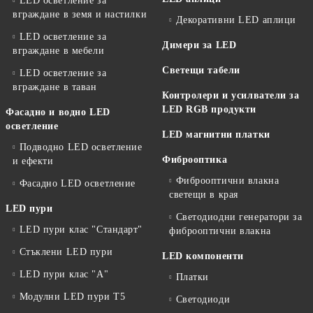
LED осветление за
вграждане в земя и настилки
Декоративни LED аплици
LED осветление за
Димери за LED
вграждане в мебели
Светещи табели
LED осветление за
вграждане в таван
Контролери и усилватели за
LED RGB продукти
Фасадно и водно LED
осветление
LED магнитни платки
Подводно LED осветление
Фиброоптика
и ефекти
Фиброоптични влакна
Фасадно LED осветление
светещи в края
LED пури
Светодиодни генератори за
LED пури клас "Стандарт"
фиброоптични влакна
Стъклени LED пури
LED компоненти
LED пури клас "А"
Платки
Модулни LED пури T5
Светодиоди