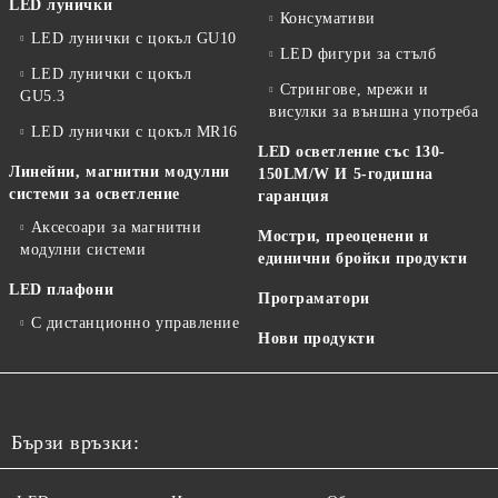
LED лунички
Консумативи
LED лунички с цокъл GU10
LED фигури за стълб
LED лунички с цокъл
Стрингове, мрежи и
GU5.3
висулки за външна употреба
LED лунички с цокъл MR16
LED осветление със 130-
Линейни, магнитни модулни
150LM/W И 5-годишна
системи за осветление
гаранция
Аксесоари за магнитни
Мостри, преоценени и
модулни системи
единични бройки продукти
LED плафони
Програматори
С дистанционно управление
Нови продукти
Бързи връзки: