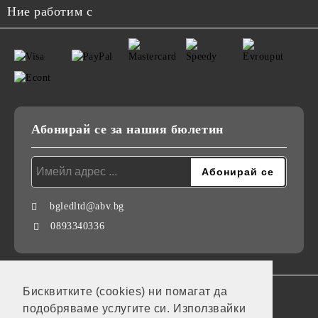
Ние работим с
Абонирай се за нашия бюлетин
bgledltd@abv.bg
0893340336
Бисквитките (cookies) ни помагат да
GDPR
подобряваме услугите си. Използвайки