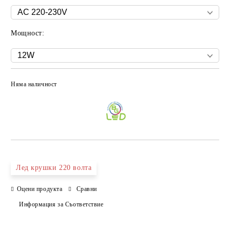
Мощност:
Няма наличност
Добави в желани
Лед крушки 220 волта
Оцени продукта
Сравни
Информация за Съответствие