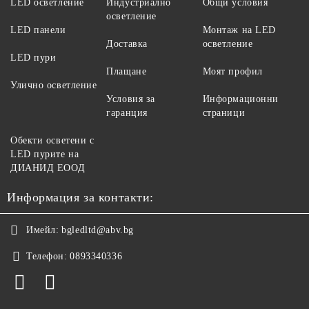
LED осветление
Индустриално
Общи условия
осветление
LED панели
Монтаж на LED
Доставка
осветление
LED пури
Плащане
Моят профил
Улично осветление
Условия за
Информационни
гаранция
страници
Обекти осветени с
LED пурите на
ДИАНИД ЕООД
Информация за контакти:
Имейл:
bgledltd@abv.bg
Телефон:
0893340336