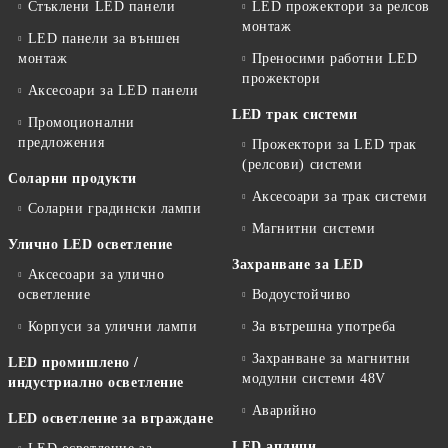
Стъклени LED панели
LED прожектори за релсов
монтаж
LED панели за външен
монтаж
Преносими работни LED
прожектори
Аксесоари за LED панели
LED трак системи
Промоционални
предложения
Прожектори за LED трак
(релсови) системи
Соларни продукти
Аксесоари за трак системи
Соларни градински лампи
Магнитни системи
Улично LED осветление
Захранване за LED
Аксесоари за улично
осветление
Водоустойчиво
Корпуси за улични лампи
За вътрешна употреба
Захранване за магнитни
LED промишлено /
модулни системи 48V
индустриално осветление
Аварийно
LED осветление за вграждане
LED аплици