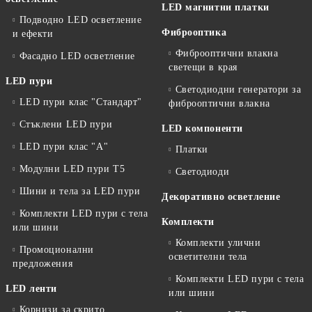
LED магнитни платки
Подводно LED осветление
Фиброоптика
и ефекти
Фиброоптични влакна
Фасадно LED осветление
светещи в края
LED пури
Светодиодни генератори за
LED пури клас "Стандарт"
фиброоптични влакна
Стъклени LED пури
LED компоненти
LED пури клас "А"
Платки
Модулни LED пури T5
Светодиоди
Шини и тела за LED пури
Декоративно осветление
Комплекти LED пури с тела
Комплекти
или шини
Комплекти улични
Промоционални
осветителни тела
предложения
Комплекти LED пури с тела
LED ленти
или шини
Корнизи за скрито