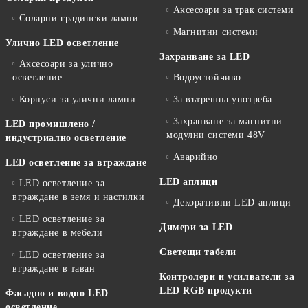
Аксесоари за трак системи
Соларни градински лампи
Магнитни системи
Улично LED осветление
Захранване за LED
Аксесоари за улично
осветление
Водоустойчиво
Корпуси за улични лампи
За вътрешна употреба
Захранване за магнитни
LED промишлено /
модулни системи 48V
индустриално осветление
Аварийно
LED осветление за вграждане
LED аплици
LED осветление за
вграждане в земя и настилки
Декоративни LED аплици
LED осветление за
Димери за LED
вграждане в мебели
Светещи табели
LED осветление за
вграждане в таван
Контролери и усилватели за
LED RGB продукти
Фасадно и водно LED
осветление