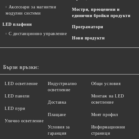
Аксесоари за магнитни
Мостри, преоценени и
модулни системи
единични бройки продукти
LED плафони
Програматори
С дистанционно управление
Нови продукти
Бързи връзки:
LED осветление
Индустриално
Общи условия
осветление
LED панели
Монтаж на LED
Доставка
осветление
LED пури
Плащане
Моят профил
Улично осветление
Условия за
Информационни
гаранция
страници