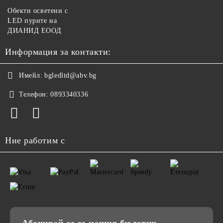
Обекти осветени с
LED пурите на
ДИАНИД ЕООД
Информация за контакти:
Имейл:
bgledltd@abv.bg
Телефон:
0893340336
Ние работим с
Абонирай се за нашия бюлетин