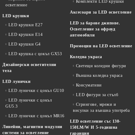
Комплекти LED крушки
осветление
Аксесоари за LED осветление
LED крушки
LED за барове джипове.
LED крушки E27
Осветление за офроуд
LED крушки E14
автомобили
LED крушки G4
Промоции на LED осветление
LED крушка с цокъл GX53
Коледна украса
Дизайнерски осветителни
Светещи коледни фигури
тела
Външна коледна украса
LED лунички
Консумативи
LED лунички с цокъл GU10
LED фигури за стълб
LED лунички с цокъл
Стрингове, мрежи и
GU5.3
висулки за външна употреба
LED лунички с цокъл MR16
LED осветление със 130-
Линейни, магнитни модулни
150LM/W И 5-годишна
системи за осветление
гаранция