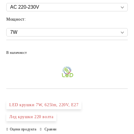
Мощност:
Добави в желани
В наличност
LED крушки 7W, 625lm, 220V, E27
Лед крушки 220 волта
Оцени продукта
Сравни