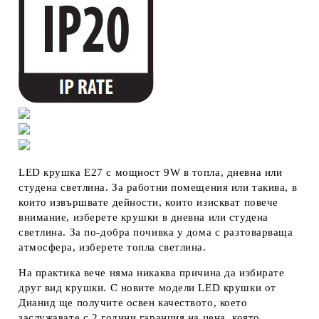
LED крушка E27 с мощност 9W в топла, дневна или
студена светлина. За работни помещения или такива, в
които извършвате дейности, които изискват повече
внимание, изберете крушки в дневна или студена
светлина. За по-добра почивка у дома с разтоварваща
атмосфера, изберете топла светлина.
На практика вече няма никаква причина да избирате
друг вид крушки. С новите модели LED крушки от
Дианид ще получите освен качеството, което
заслужавате с 2 години гаранция на цена, която