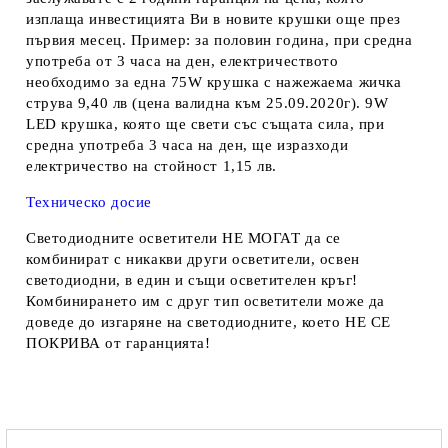
изплаща инвестицията Ви в новите крушки още през
първия месец. Пример: за половин година, при средна
употреба от 3 часа на ден, електричеството
необходимо за една 75W крушка с нажежаема жичка
струва 9,40 лв (цена валидна към 25.09.2020г). 9W
LED крушка, която ще свети със същата сила, при
средна употреба 3 часа на ден, ще изразходи
електричество на стойност 1,15 лв.
Техническо досие
Светодиодните осветители
НЕ МОГАТ
да се
комбинират с никакви други осветители, освен
светодиодни, в един и същи осветителен кръг!
Комбинирането им с друг тип осветители може да
доведе до изгаряне на светодиодните, което
НЕ СЕ
ПОКРИВА
от гаранцията!