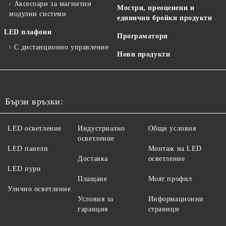
Аксесоари за магнитни
Мостри, преоценени и
модулни системи
единични бройки продукти
LED плафони
Програматори
С дистанционно управление
Нови продукти
Бързи връзки:
LED осветление
Индустриално
Общи условия
осветление
LED панели
Монтаж на LED
Доставка
осветление
LED пури
Плащане
Моят профил
Улично осветление
Условия за
Информационни
гаранция
страници