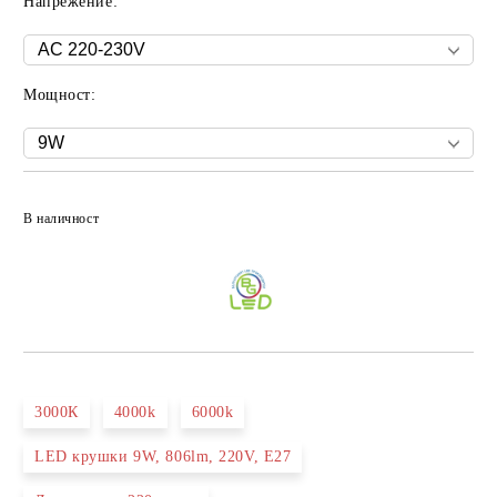
Напрежение:
Мощност:
Добави в желани
В наличност
3000К
4000k
6000k
LED крушки 9W, 806lm, 220V, E27