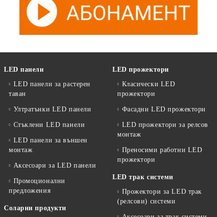
LED панели
LED прожектори
LED панели за растерен
Класически LED
таван
прожектори
Ултратънки LED панели
Фасадни LED прожектори
Стъклени LED панели
LED прожектори за релсов
монтаж
LED панели за външен
монтаж
Преносими работни LED
прожектори
Аксесоари за LED панели
LED трак системи
Промоционални
предложения
Прожектори за LED трак
(релсови) системи
Соларни продукти
Аксесоари за трак системи