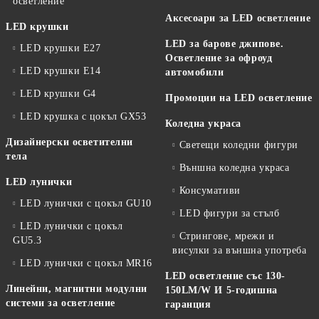
осветление
Аксесоари за LED осветление
LED крушки
LED за барове джипове.
LED крушки E27
Осветление за офроуд
LED крушки E14
автомобили
LED крушки G4
Промоции на LED осветление
LED крушка с цокъл GX53
Коледна украса
Дизайнерски осветителни
Светещи коледни фигури
тела
Външна коледна украса
LED лунички
Консумативи
LED лунички с цокъл GU10
LED фигури за стълб
LED лунички с цокъл
Стрингове, мрежи и
GU5.3
висулки за външна употреба
LED лунички с цокъл MR16
LED осветление със 130-
Линейни, магнитни модулни
150LM/W И 5-годишна
системи за осветление
гаранция