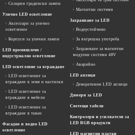
Соларни градински лампи
Магнитни системи
Улично LED осветление
Захранване за LED
Аксесоари за улично
осветление
Водоустойчиво
Корпуси за улични лампи
За вътрешна употреба
Захранване за магнитни
LED промишлено /
модулни системи 48V
индустриално осветление
Аварийно
LED осветление за вграждане
LED аплици
LED осветление за
вграждане в земя и настилки
Декоративни LED аплици
LED осветление за
Димери за LED
вграждане в мебели
Светещи табели
LED осветление за
вграждане в таван
Контролери и усилватели за
LED RGB продукти
Фасадно и водно LED
осветление
LED магнитни платки