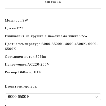
Код:
bu09-100
Мощност:
9W
Цокъл:
E27
Еквивалент на крушка с нажежаема жичка:
75W
Цветна температура:
3000-3500К, 4000-4500К, 6000-
6500К
Светлинен поток:
806lm
Напрежение:
AC220-230V
Размер:
D60mm, H118mm
Цветна температура: