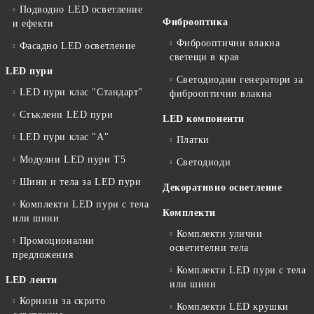
Подводно LED осветление
Фиброоптика
и ефекти
Фиброоптични влакна
Фасадно LED осветление
светещи в края
LED пури
Светодиодни генератори за
LED пури клас "Стандарт"
фиброоптични влакна
Стъклени LED пури
LED компоненти
LED пури клас "А"
Платки
Модулни LED пури T5
Светодиоди
Шини и тела за LED пури
Декоративно осветление
Комплекти LED пури с тела
Комплекти
или шини
Комплекти улични
Промоционални
осветителни тела
предложения
Комплекти LED пури с тела
LED ленти
или шини
Корнизи за скрито
Комплекти LED крушки