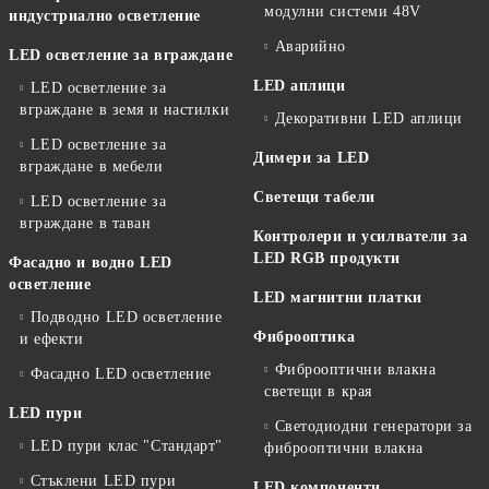
модулни системи 48V
индустриално осветление
Аварийно
LED осветление за вграждане
LED аплици
LED осветление за
вграждане в земя и настилки
Декоративни LED аплици
LED осветление за
Димери за LED
вграждане в мебели
Светещи табели
LED осветление за
вграждане в таван
Контролери и усилватели за
LED RGB продукти
Фасадно и водно LED
осветление
LED магнитни платки
Подводно LED осветление
Фиброоптика
и ефекти
Фиброоптични влакна
Фасадно LED осветление
светещи в края
LED пури
Светодиодни генератори за
LED пури клас "Стандарт"
фиброоптични влакна
Стъклени LED пури
LED компоненти