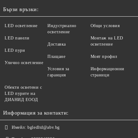
Бързи връзки:
LED осветление
Индустриално
Общи условия
осветление
LED панели
Монтаж на LED
Доставка
осветление
LED пури
Плащане
Моят профил
Улично осветление
Условия за
Информационни
гаранция
страници
Обекти осветени с
LED пурите на
ДИАНИД ЕООД
Информация за контакти:
Имейл:
bgledltd@abv.bg