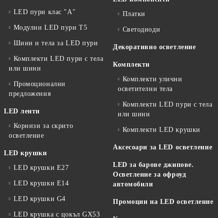
LED пури клас "А"
Платки
Модулни LED пури T5
Светодиоди
Шини и тела за LED пури
Декоративно осветление
Комплекти LED пури с тела
Комплекти
или шини
Комплекти улични
Промоционални
осветителни тела
предложения
Комплекти LED пури с тела
LED ленти
или шини
Корнизи за скрито
Комплекти LED крушки
осветление
Аксесоари за LED осветление
LED крушки
LED за барове джипове.
LED крушки E27
Осветление за офроуд
LED крушки E14
автомобили
LED крушки G4
Промоции на LED осветление
LED крушка с цокъл GX53