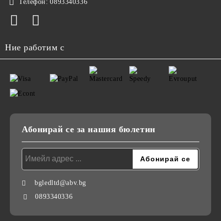
Телефон:
0893340336
Ние работим с
Абонирай се за нашия бюлетин
bgledltd@abv.bg
0893340336