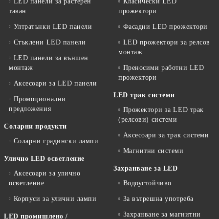
LED панели за растерен
Класически LED
таван
прожектори
Ултратънки LED панели
Фасадни LED прожектори
Стъклени LED панели
LED прожектори за релсов
монтаж
LED панели за външен
монтаж
Преносими работни LED
прожектори
Аксесоари за LED панели
LED трак системи
Промоционални
предложения
Прожектори за LED трак
(релсови) системи
Соларни продукти
Аксесоари за трак системи
Соларни градински лампи
Магнитни системи
Улично LED осветление
Захранване за LED
Аксесоари за улично
осветление
Водоустойчиво
Корпуси за улични лампи
За вътрешна употреба
Захранване за магнитни
LED промишлено /