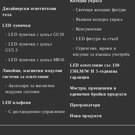
Коледна украса
Дизайнерски осветителни
Светещи коледни фигури
тела
Външна коледна украса
LED лунички
Консумативи
LED лунички с цокъл GU10
LED фигури за стълб
LED лунички с цокъл
Стрингове, мрежи и
GU5.3
висулки за външна употреба
LED лунички с цокъл MR16
LED осветление със 130-
Линейни, магнитни модулни
150LM/W И 5-годишна
системи за осветление
гаранция
Аксесоари за магнитни
Мостри, преоценени и
модулни системи
единични бройки продукти
LED плафони
Програматори
С дистанционно управление
Нови продукти