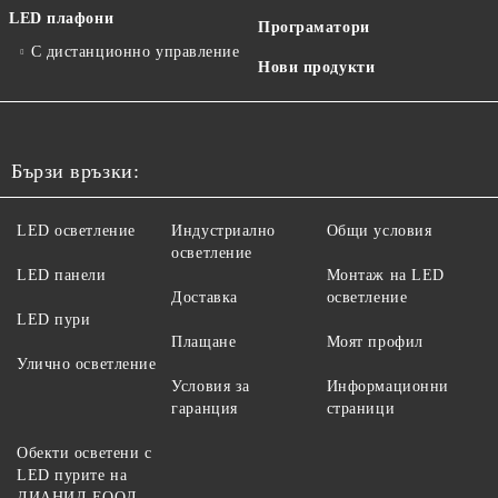
LED плафони
Програматори
С дистанционно управление
Нови продукти
Бързи връзки:
LED осветление
Индустриално
Общи условия
осветление
LED панели
Монтаж на LED
Доставка
осветление
LED пури
Плащане
Моят профил
Улично осветление
Условия за
Информационни
гаранция
страници
Обекти осветени с
LED пурите на
ДИАНИД ЕООД