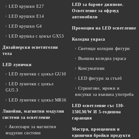
LED за барове джипове.
LED крушки E27
Осветление за офроуд
LED крушки E14
автомобили
LED крушки G4
Промоции на LED осветление
LED крушка с цокъл GX53
Коледна украса
Дизайнерски осветителни
Светещи коледни фигури
тела
Външна коледна украса
LED лунички
Консумативи
LED лунички с цокъл GU10
LED фигури за стълб
LED лунички с цокъл
Стрингове, мрежи и
GU5.3
висулки за външна употреба
LED лунички с цокъл MR16
LED осветление със 130-
Линейни, магнитни модулни
150LM/W И 5-годишна
системи за осветление
гаранция
Аксесоари за магнитни
Мостри, преоценени и
модулни системи
единични бройки продукти