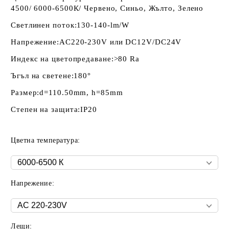
4500/ 6000-6500К/ Червено, Синьо, Жълто, Зелено
Светлинен поток:
130-140-lm/W
Напрежение:
AC220-230V или DC12V/DC24V
Индекс на цветопредаване:
>80 Ra
Ъгъл на светене:
180°
Размер:
d=110.50mm, h=85mm
Степен на защита:
IP20
Цветна температура:
Напрежение:
Лещи: