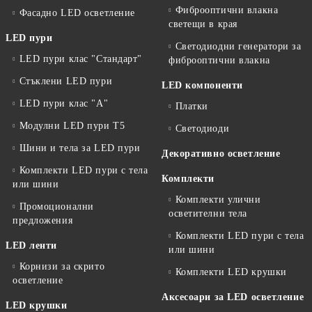
Фиброоптични влакна
Фасадно LED осветление
светещи в края
LED пури
Светодиодни генератори за
LED пури клас "Стандарт"
фиброоптични влакна
Стъклени LED пури
LED компоненти
LED пури клас "А"
Платки
Модулни LED пури T5
Светодиоди
Шини и тела за LED пури
Декоративно осветление
Комплекти LED пури с тела
Комплекти
или шини
Комплекти улични
Промоционални
осветителни тела
предложения
Комплекти LED пури с тела
LED ленти
или шини
Корнизи за скрито
Комплекти LED крушки
осветление
Аксесоари за LED осветление
LED крушки