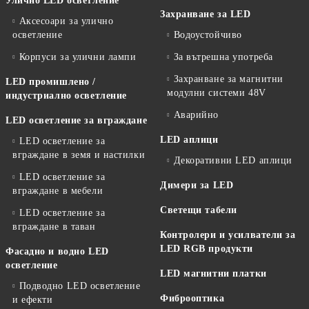
Улично LED осветление
Захранване за LED
Аксесоари за улично
осветление
Водоустойчиво
Корпуси за улични лампи
За вътрешна употреба
Захранване за магнитни
LED промишлено /
модулни системи 48V
индустриално осветление
Аварийно
LED осветление за вграждане
LED аплици
LED осветление за
вграждане в земя и настилки
Декоративни LED аплици
LED осветление за
Димери за LED
вграждане в мебели
Светещи табели
LED осветление за
вграждане в таван
Контролери и усилватели за
LED RGB продукти
Фасадно и водно LED
осветление
LED магнитни платки
Подводно LED осветление
Фиброоптика
и ефекти