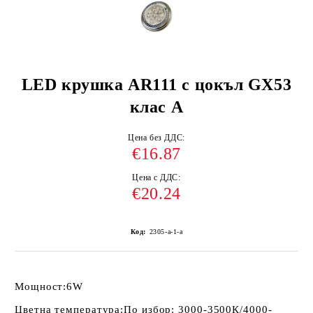
LED крушка AR111 с цокъл GX53
клас А
Цена без ДДС:
€16.87
Цена с ДДС:
€20.24
Код:
2305-a-1-a
Мощност:
6W
Цветна температура:
По избор: 3000-3500К/4000-