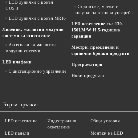
LED лунички с цокъл
Стрингове, мрежи и
GU5.3
висулки за външна употреба
LED лунички с цокъл MR16
LED осветление със 130-
Линейни, магнитни модулни
150LM/W И 5-годишна
системи за осветление
гаранция
Аксесоари за магнитни
Мостри, преоценени и
модулни системи
единични бройки продукти
LED плафони
Програматори
С дистанционно управление
Нови продукти
Бързи връзки:
LED осветление
Индустриално
Общи условия
осветление
LED панели
Монтаж на LED