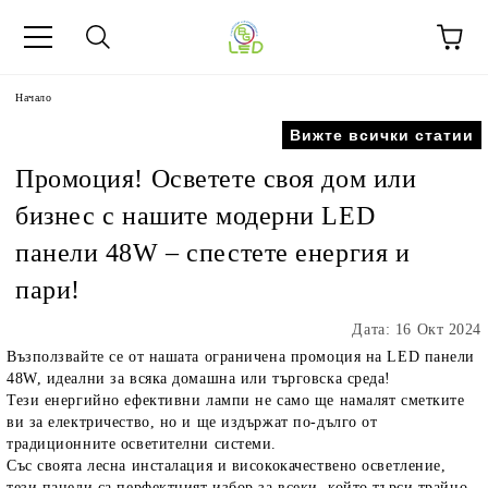
Начало
Вижте всички статии
Промоция! Осветете своя дом или
бизнес с нашите модерни LED
панели 48W – спестете енергия и
пари!
Дата: 16 Окт 2024
Възползвайте се от нашата ограничена промоция на LED панели
48W, идеални за всяка домашна или търговска среда!
Тези енергийно ефективни лампи не само ще намалят сметките
ви за електричество, но и ще издържат по-дълго от
традиционните осветителни системи.
Със своята лесна инсталация и висококачествено осветление,
тези панели са перфектният избор за всеки, който търси трайно