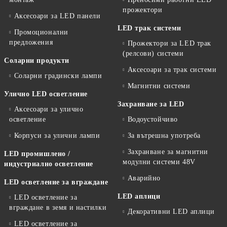
прожектори
Аксесоари за LED панели
LED трак системи
Промоционални
предложения
Прожектори за LED трак
(релсови) системи
Соларни продукти
Аксесоари за трак системи
Соларни градински лампи
Магнитни системи
Улично LED осветление
Захранване за LED
Аксесоари за улично
осветление
Водоустойчиво
Корпуси за улични лампи
За вътрешна употреба
Захранване за магнитни
LED промишлено /
модулни системи 48V
индустриално осветление
Аварийно
LED осветление за вграждане
LED аплици
LED осветление за
вграждане в земя и настилки
Декоративни LED аплици
LED осветление за