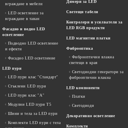
Димери за LED
вграждане в мебели
Светещи табели
LED осветление за
вграждане в таван
Контролери и усилватели за
LED RGB продукти
Фасадно и водно LED
осветление
LED магнитни платки
Подводно LED осветление
Фиброоптика
и ефекти
Фиброоптични влакна
Фасадно LED осветление
светещи в края
LED пури
Светодиодни генератори за
LED пури клас "Стандарт"
фиброоптични влакна
Стъклени LED пури
LED компоненти
LED пури клас "А"
Платки
Модулни LED пури T5
Светодиоди
Шини и тела за LED пури
Декоративно осветление
Комплекти LED пури с тела
Комплекти