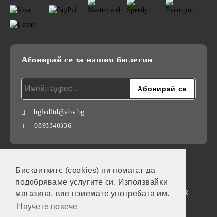
Абонирай се за нашия бюлетин
bgledltd@abv.bg
0893340336
Бисквитките (cookies) ни помагат да
GDPR
подобряваме услугите си. Използвайки
Нашият онлайн магазин е 100% съобразен с GDPR.
магазина, вие приемате употребата им.
Научете повече
Моите лични данни