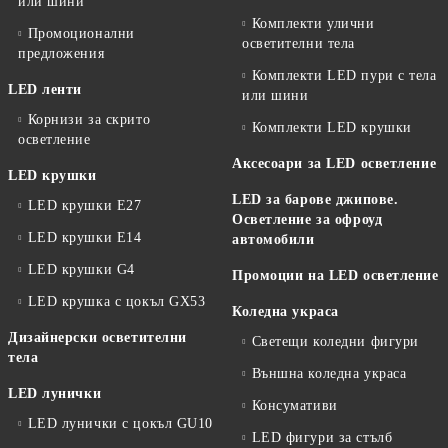
или шини
Комплекти улични
Промоционални
осветителни тела
предложения
Комплекти LED пури с тела
LED ленти
или шини
Корнизи за скрито
Комплекти LED крушки
осветление
Аксесоари за LED осветление
LED крушки
LED за барове джипове.
LED крушки E27
Осветление за офроуд
LED крушки E14
автомобили
LED крушки G4
Промоции на LED осветление
LED крушка с цокъл GX53
Коледна украса
Дизайнерски осветителни
Светещи коледни фигури
тела
Външна коледна украса
LED лунички
Консумативи
LED лунички с цокъл GU10
LED фигури за стълб