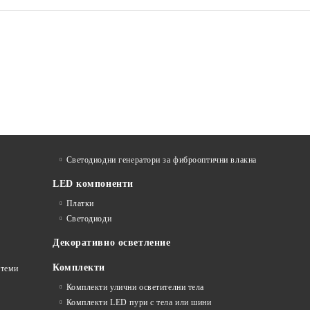
Светодиодни генератори за фиброоптични влакна
LED компоненти
Платки
Светодиоди
Декоративно осветление
Комплекти
стеми
Комплекти улични осветителни тела
Комплекти LED пури с тела или шини