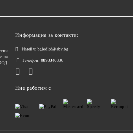
Информация за контакти:
Имейл:
bgledltd@abv.bg
тени
е на
Телефон:
0893340336
ООД
Ние работим с