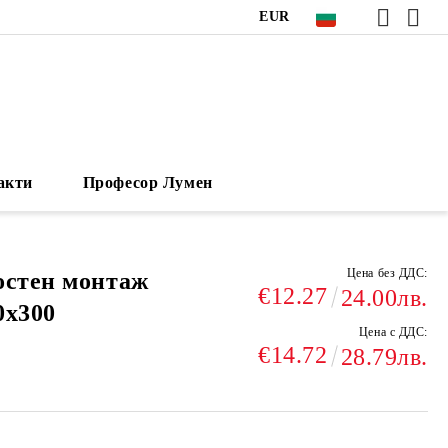
EUR
акти
Професор Лумен
Цена без ДДС:
остен монтаж
€12.27
24.00лв.
0х300
Цена с ДДС:
€14.72
28.79лв.