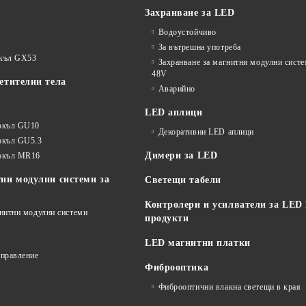
Захранване за LED
Водоустойчиво
За вътрешна употреба
окъл GX53
Захранване за магнитни модулни сист
48V
етителни тела
Аварийно
LED аплици
окъл GU10
Декоративни LED аплици
окъл GU5.3
Димери за LED
цокъл MR16
ни модулни системи за
Светещи табели
Контролери и усилватели за LED
гнитни модулни системи
продукти
LED магнитни платки
управление
Фиброоптика
Фиброоптични влакна светещи в края