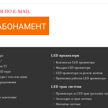
Я ПО E-MAIL
LED прожектори
ури
А"
Класически LED прожектори
ри T5
Фасадни LED прожектори
LED пури
LED прожектори за релсов монтаж
ури с тела или шини
Преносими работни LED прожектори
предложения
LED трак системи
Прожектори за LED трак (релсови) си
о осветление
Аксесоари за трак системи
Магнитни системи