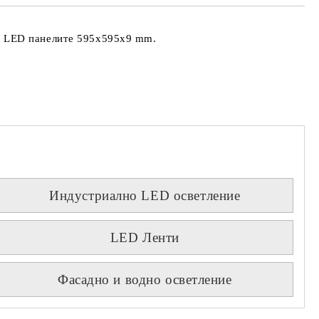
авилно телефонния си номер,
условия
с Вас, ако той е сгрешен.
за
Вие се съгласявате с
ползване
а LED панелите 595х595х9 mm.
на сайта
Индустриално LED осветление
LED Ленти
Фасадно и водно осветление