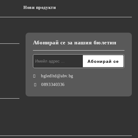
Нови продукти
Абонирай се за нашия бюлетин
bgledltd@abv.bg
0893340336