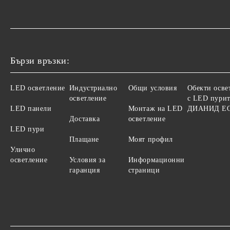
Бързи връзки:
LED осветление
Индустриално
Общи условия
Обекти осве
осветление
с LED пурит
LED панели
Монтаж на LED
ДИАНИД Е
Доставка
осветление
LED пури
Плащане
Моят профил
Улично
осветление
Условия за
Информационни
гаранция
страници