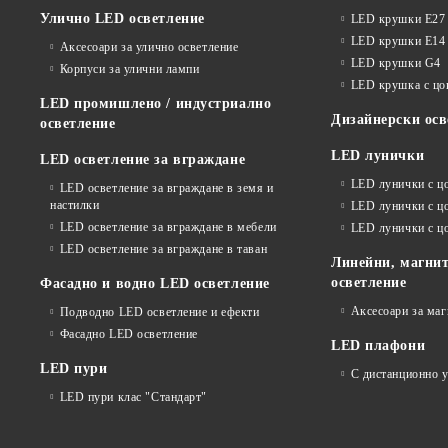
Улично LED осветление
LED крушки E27
LED крушки E14
Аксесоари за улично осветление
LED крушки G4
Корпуси за улични лампи
LED крушка с ц
LED промишлено / индустриално
Дизайнерски осв
осветление
LED лунички
LED осветление за вграждане
LED лунички с ц
LED осветление за вграждане в земя и
настилки
LED лунички с ц
LED осветление за вграждане в мебели
LED лунички с 
LED осветление за вграждане в таван
Линейни, магнит
осветление
Фасадно и водно LED осветление
Аксесоари за ма
Подводно LED осветление и ефекти
Фасадно LED осветление
LED плафони
LED пури
С дистанционно 
LED пури клас "Стандарт"