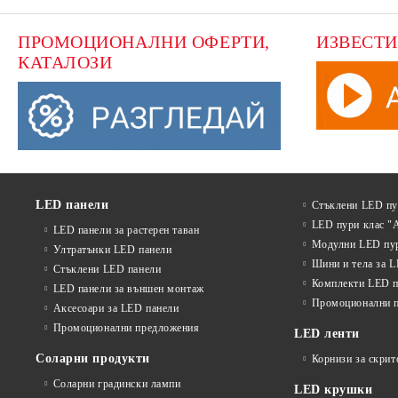
ПРОМОЦИОНАЛНИ ОФЕРТИ, 
ИЗВЕСТИ
КАТАЛОЗИ
LED панели
Стъклени LED п
LED пури клас "
LED панели за растерен таван
Модулни LED пу
Ултратънки LED панели
Шини и тела за 
Стъклени LED панели
Комплекти LED п
LED панели за външен монтаж
Промоционални 
Аксесоари за LED панели
Промоционални предложения
LED ленти
Соларни продукти
Корнизи за скрит
Соларни градински лампи
LED крушки