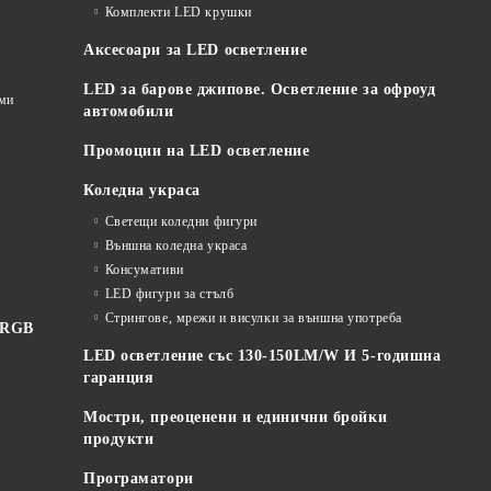
Комплекти LED крушки
Аксесоари за LED осветление
LED за барове джипове. Осветление за офроуд
еми
автомобили
Промоции на LED осветление
Коледна украса
Светещи коледни фигури
Външна коледна украса
Консумативи
LED фигури за стълб
Стрингове, мрежи и висулки за външна употреба
 RGB
LED осветление със 130-150LM/W И 5-годишна
гаранция
Мостри, преоценени и единични бройки
продукти
Програматори