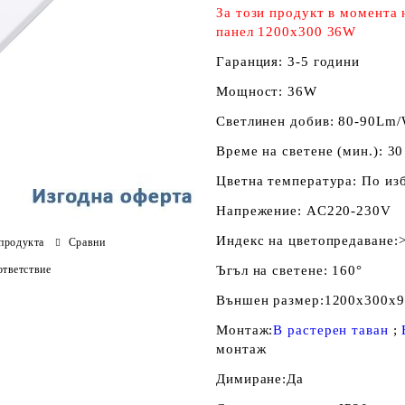
За този продукт в момента
панел 1200x300 36W
Гаранция:
3-5 години
Мощност:
36W
Светлинен добив:
80-90Lm
Време на светене (мин.):
30
Цветна температура:
По изб
Напрежение:
AC220-230V
Индекс на цветопредаване:
продукта
Сравни
тветствие
Ъгъл на светене:
160°
Външен размер:
1200x300x
Монтаж:
В растерен таван
;
монтаж
Димиране:
Да