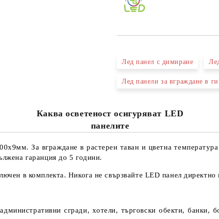
Лед панел с димиране
Ле
Лед панели за вграждане в г
Каква осветеност осигуряват LED
панелите
х9мм. За вграждане в растерен таван и цветна температура п
ължена гаранция до 5 години.
ключен в комплекта. Никога не свързвайте LED панел директно
дминистративни сгради, хотели, търговски обекти, банки, б