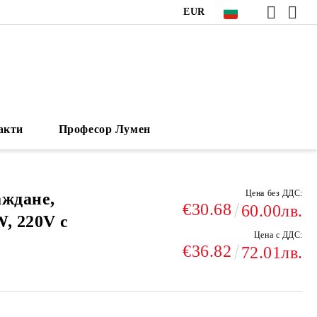
EUR
акти
Професор Лумен
Цена без ДДС:
аждане,
€30.68
60.00лв.
, 220V с
Цена с ДДС:
€36.82
72.01лв.