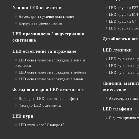
Улично LED осветление
LED крушки E27
LED крушки E14
Аксесоари за улично осветление
LED крушки G4
Корпуси за улични лампи
LED крушка с ц
LED промишлено / индустриално
Дизайнерски осв
осветление
LED лунички
LED осветление за вграждане
LED лунички с ц
LED осветление за вграждане в земя и
настилки
LED лунички с ц
LED осветление за вграждане в мебели
LED лунички с 
LED осветление за вграждане в таван
Линейни, магнит
осветление
Фасадно и водно LED осветление
Аксесоари за ма
Подводно LED осветление и ефекти
Фасадно LED осветление
LED плафони
LED пури
С дистанционно 
LED пури клас "Стандарт"