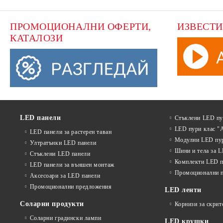
ПРОМОЦИОНАЛНИ ОФЕРТИ, 
ИЗВЕСТИ
КАТАЛОЗИ
LED панели
Стъклени LED п
LED пури клас "
LED панели за растерен таван
Модулни LED пу
Ултратънки LED панели
Шини и тела за 
Стъклени LED панели
Комплекти LED п
LED панели за външен монтаж
Промоционални 
Аксесоари за LED панели
Промоционални предложения
LED ленти
Соларни продукти
Корнизи за скрит
Соларни градински лампи
LED крушки