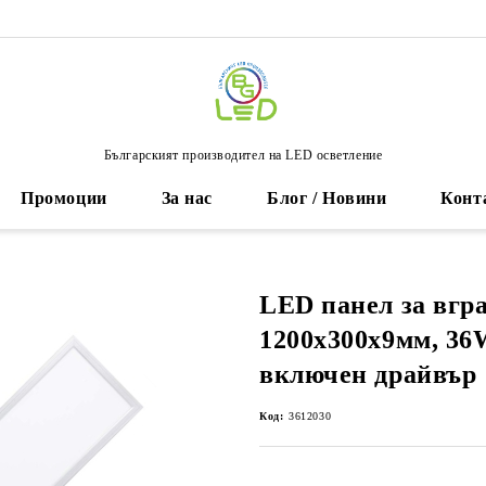
Българският производител на LED осветление
Промоции
За нас
Блог / Новини
Конт
LED панел за вгр
1200х300х9мм, 36W
включен драйвър
Код:
3612030