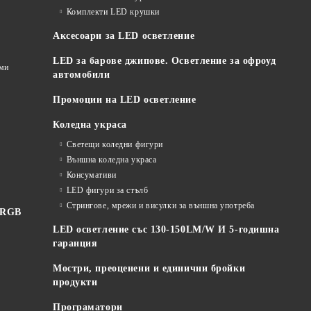
Комплекти LED крушки
Аксесоари за LED осветление
LED за барове джипове. Осветление за офроуд
еми
автомобили
Промоции на LED осветление
Коледна украса
Светещи коледни фигури
Външна коледна украса
Консумативи
LED фигури за стълб
Стрингове, мрежи и висулки за външна употреба
 RGB
LED осветление със 130-150LM/W И 5-годишна
гаранция
Мостри, преоценени и единични бройки
продукти
Програматори