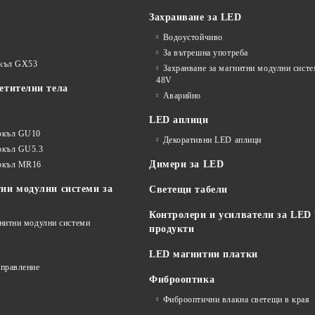
Захранване за LED
Водоустойчиво
За вътрешна употреба
окъл GX53
Захранване за магнитни модулни сист
48V
етителни тела
Аварийно
LED аплици
окъл GU10
Декоративни LED аплици
окъл GU5.3
Димери за LED
цокъл MR16
ни модулни системи за
Светещи табели
Контролери и усилватели за LED
гнитни модулни системи
продукти
LED магнитни платки
управление
Фиброоптика
Фиброоптични влакна светещи в края