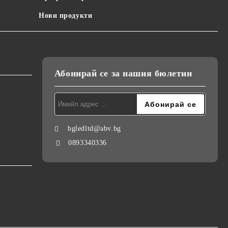
Нови продукти
Абонирай се за нашия бюлетин
bgledltd@abv.bg
0893340336