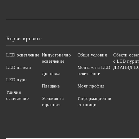
Бързи връзки:
LED осветление
Индустриално
Общи условия
Обекти осве
осветление
с LED пурит
LED панели
Монтаж на LED
ДИАНИД Е
Доставка
осветление
LED пури
Плащане
Моят профил
Улично
осветление
Условия за
Информационни
гаранция
страници