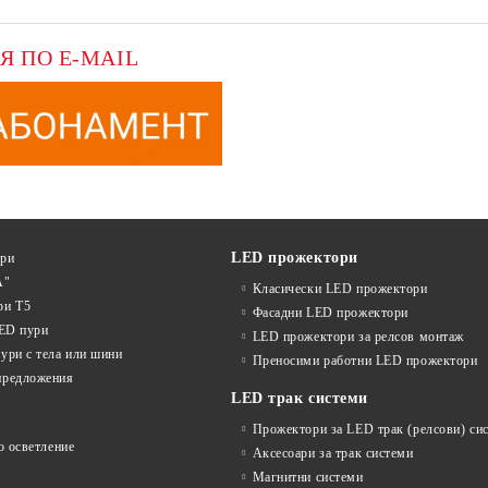
Я ПО E-MAIL
LED прожектори
ури
А"
Класически LED прожектори
ри T5
Фасадни LED прожектори
LED пури
LED прожектори за релсов монтаж
ури с тела или шини
Преносими работни LED прожектори
предложения
LED трак системи
Прожектори за LED трак (релсови) си
о осветление
Аксесоари за трак системи
Магнитни системи