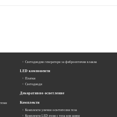
Светодиодни генератори за фиброоптични влакна
LED компоненти
Платки
Светодиоди
Декоративно осветление
Комплекти
стеми
Комплекти улични осветителни тела
Комплекти LED пури с тела или шини