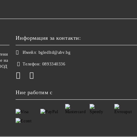
Информация за контакти:
Имейл:
bgledltd@abv.bg
тени
е на
Телефон:
0893340336
ООД
Ние работим с