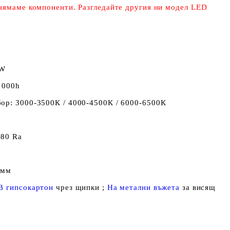
 нямаме компоненти. Разгледайте другия ни модел LED
/W
 000h
ор: 3000-3500К / 4000-4500К / 6000-6500К
>80 Ra
9мм
В гипсокартон
чрез щипки ;
На метални въжета
за висящ