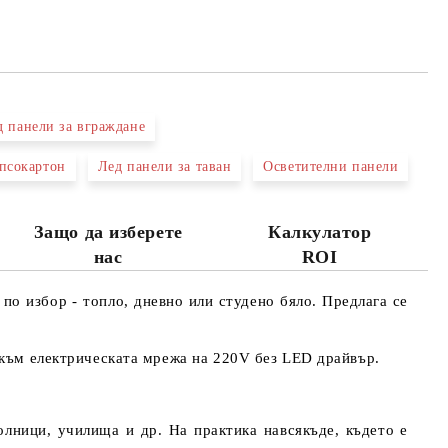
д панели за вграждане
ипсокартон
Лед панели за таван
Осветителни панели
Защо да изберете
Калкулатор
нас
ROI
о избор - топло, дневно или студено бяло. Предлага се
 към електрическата мрежа на 220V без LED драйвър.
олници, училища и др. На практика навсякъде, където е