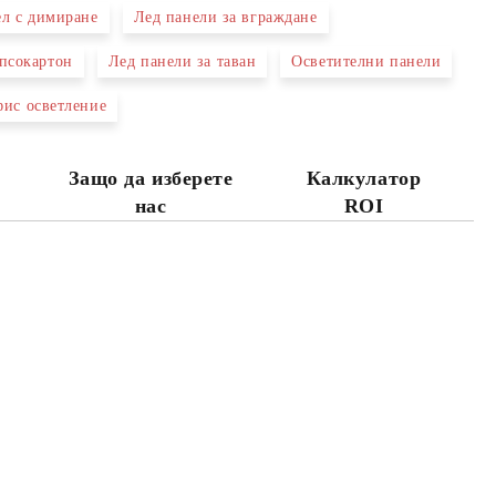
ел с димиране
Лед панели за вграждане
ипсокартон
Лед панели за таван
Осветителни панели
ис осветление
Защо да изберете
Калкулатор
нас
ROI