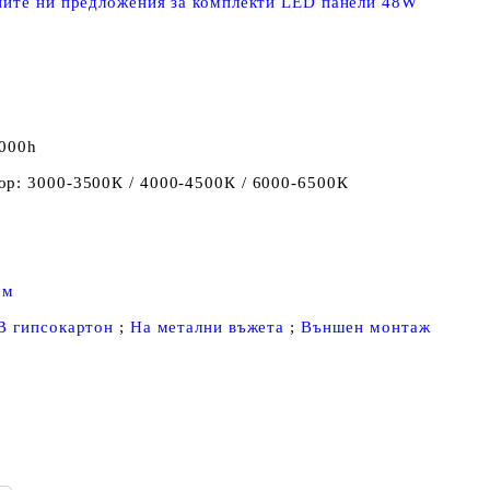
ните ни предложения за комплекти LED панели 48W
 000h
ор: 3000-3500К / 4000-4500К / 6000-6500К
мм
В гипсокартон
;
На метални въжета
;
Външен монтаж