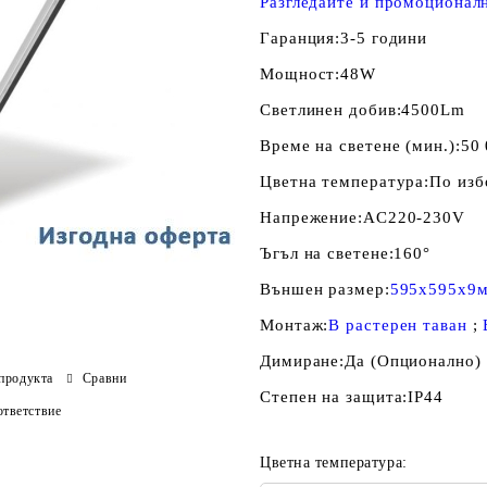
Разгледайте и промоционал
Гаранция:
3-5 години
Мощност:
48W
Светлинен добив:
4500Lm
Време на светене (мин.):
50
Цветна температура:
По изб
Напрежение:
AC220-230V
Ъгъл на светене:
160°
Външен размер:
595x595x9
Монтаж:
В растерен таван
;
Димиране:
Да (Опционално)
продукта
Сравни
Степен на защита:
IP44
тветствие
Цветна температура: