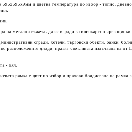
595х595х9мм и цветна температура по избор - топло, дневно 
ини.
ане.
ира на метални въжета, да се вгради в гипсокартон чрез щипки
министративни сгради, хотели, търговски обекти, банки, болни
но разположените диоди, правят светлината излъчвана на от L
а - бял.
евата рамка с цвят по избор и прахово боядисване на рамка з