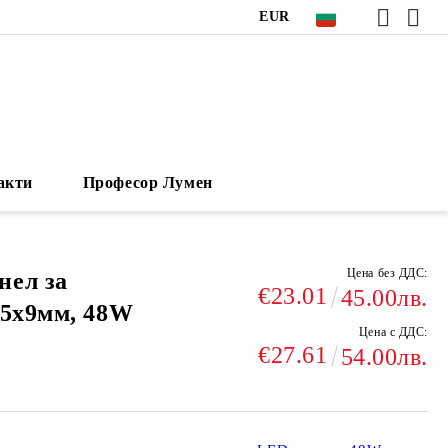
EUR
акти
Професор Лумен
Цена без ДДС:
нел за
€23.01
45.00лв.
95х9мм, 48W
Цена с ДДС:
€27.61
54.00лв.