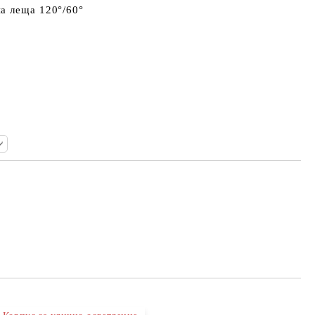
а леща 120°/60°
Добави в желани