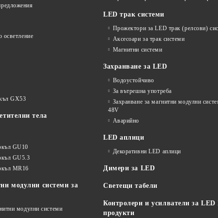
предложения
LED трак системи
Прожектори за LED трак (релсови) си
о осветление
Аксесоари за трак системи
Магнитни системи
Захранване за LED
Водоустойчиво
За вътрешна употреба
окъл GX53
Захранване за магнитни модулни сист
48V
етителни тела
Аварийно
LED аплици
окъл GU10
Декоративни LED аплици
окъл GU5.3
Димери за LED
цокъл MR16
ни модулни системи за
Светещи табели
Контролери и усилватели за LED
гнитни модулни системи
продукти