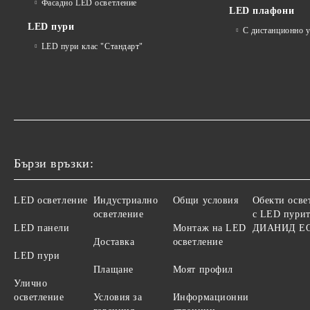
Фасадно LED осветление
LED плафони
LED пури
С дистанционно 
LED пури клас "Стандарт"
Бързи връзки:
LED осветление
Индустриално
Общи условия
Обекти осве
осветление
с LED пурит
LED панели
Монтаж на LED
ДИАНИД Е
Доставка
осветление
LED пури
Плащане
Моят профил
Улично
осветление
Условия за
Информационни