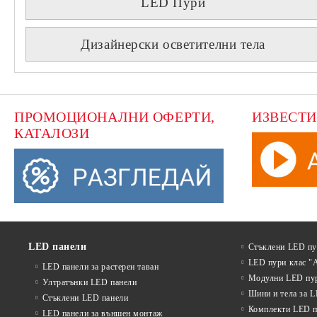
LED Пури
Дизайнерски осветителни тела
ПРОМОЦИОНАЛНИ ОФЕРТИ, 
ИЗВЕСТИ
КАТАЛОЗИ
LED панели
Стъклени LED п
LED пури клас "
LED панели за растерен таван
Модулни LED пу
Ултратънки LED панели
Шини и тела за 
Стъклени LED панели
Комплекти LED п
LED панели за външен монтаж