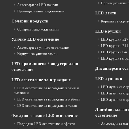
Промоционални 
Аксесоари за LED панели
Промоционални предложения
LED ленти
Соларни продукти
Корнизи за скрит
Соларни градински лампи
LED крушки
Улично LED осветление
LED крушки E27
LED крушки E14
Аксесоари за улично осветление
LED крушки G4
Корпуси за улични лампи
LED крушка с ц
LED промишлено / индустриално
Дизайнерски осв
осветление
LED лунички
LED осветление за вграждане
LED лунички с ц
LED осветление за вграждане в земя и
настилки
LED лунички с ц
LED осветление за вграждане в мебели
LED лунички с 
LED осветление за вграждане в таван
Линейни, магнит
осветление
Фасадно и водно LED осветление
Аксесоари за ма
Подводно LED осветление и ефекти