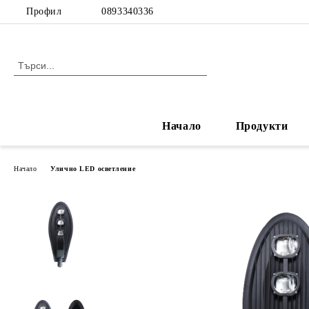
Профил
0893340336
Начало
Продукти
Начало
Улично LED осветление