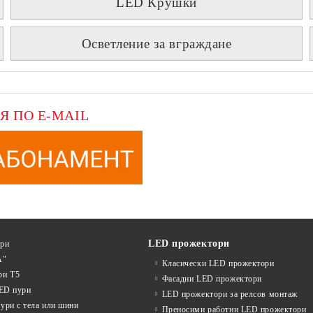
LED Крушки
Осветление за вграждане
Я ПО E-MAIL
LED прожектори
ури
А"
Класически LED прожектори
ри T5
Фасадни LED прожектори
LED пури
LED прожектори за релсов монтаж
ури с тела или шини
Преносими работни LED прожектори