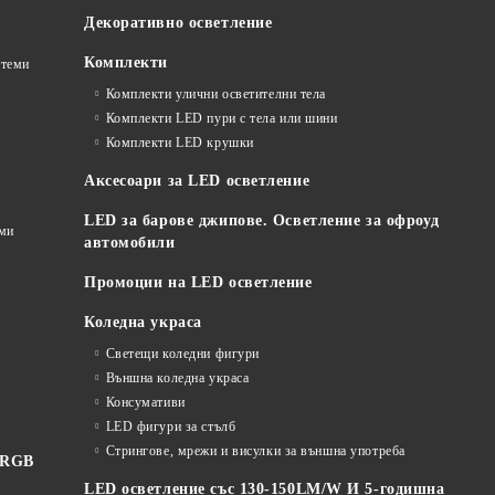
Декоративно осветление
Комплекти
стеми
Комплекти улични осветителни тела
Комплекти LED пури с тела или шини
Комплекти LED крушки
Аксесоари за LED осветление
LED за барове джипове. Осветление за офроуд
еми
автомобили
Промоции на LED осветление
Коледна украса
Светещи коледни фигури
Външна коледна украса
Консумативи
LED фигури за стълб
Стрингове, мрежи и висулки за външна употреба
 RGB
LED осветление със 130-150LM/W И 5-годишна