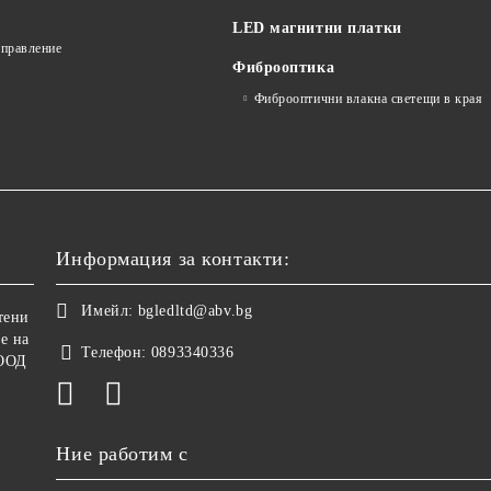
LED магнитни платки
управление
Фиброоптика
Фиброоптични влакна светещи в края
Информация за контакти:
Имейл:
bgledltd@abv.bg
тени
е на
Телефон:
0893340336
ООД
Ние работим с