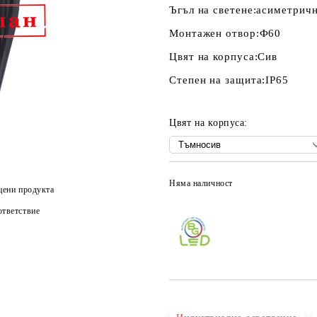
Ъгъл на светене:
асиметричн
Монтажен отвор:
Ф60
Цвят на корпуса:
Сив
Степен на защита:
IP65
Цвят на корпуса:
Няма наличност
цени продукта
тветствие