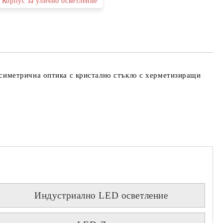
Корпус за улично осветление
симетрична оптика с кристално стъкло с херметизиращи
Индустриално LED осветление