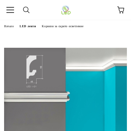
Начало
LED ленти
Корнизи за скрито осветление