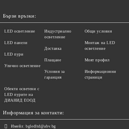
Бързи връзки:
LED осветление
Индустриално
Общи условия
осветление
LED панели
Монтаж на LED
Доставка
осветление
LED пури
Плащане
Моят профил
Улично осветление
Условия за
Информационни
гаранция
страници
Обекти осветени с
LED пурите на
ДИАНИД ЕООД
Информация за контакти:
Имейл:
bgledltd@abv.bg