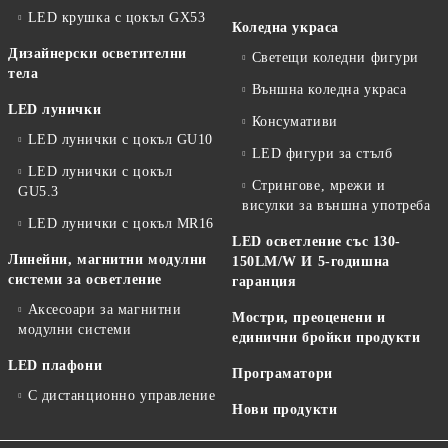
LED крушка с цокъл GX53
Коледна украса
Дизайнерски осветителни
Светещи коледни фигури
тела
Външна коледна украса
LED лунички
Консумативи
LED лунички с цокъл GU10
LED фигури за стълб
LED лунички с цокъл
Стрингове, мрежи и
GU5.3
висулки за външна употреба
LED лунички с цокъл MR16
LED осветление със 130-
Линейни, магнитни модулни
150LM/W И 5-годишна
системи за осветление
гаранция
Аксесоари за магнитни
Мостри, преоценени и
модулни системи
единични бройки продукти
LED плафони
Програматори
С дистанционно управление
Нови продукти