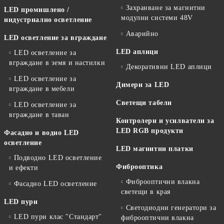
Захранване за магнитни
LED промишлено /
модулни системи 48V
индустриално осветление
Аварийно
LED осветление за вграждане
LED аплици
LED осветление за
вграждане в земя и настилки
Декоративни LED аплици
LED осветление за
Димери за LED
вграждане в мебели
Светещи табели
LED осветление за
вграждане в таван
Контролери и усилватели за
LED RGB продукти
Фасадно и водно LED
осветление
LED магнитни платки
Подводно LED осветление
Фиброоптика
и ефекти
Фиброоптични влакна
Фасадно LED осветление
светещи в края
LED пури
Светодиодни генератори за
LED пури клас "Стандарт"
фиброоптични влакна