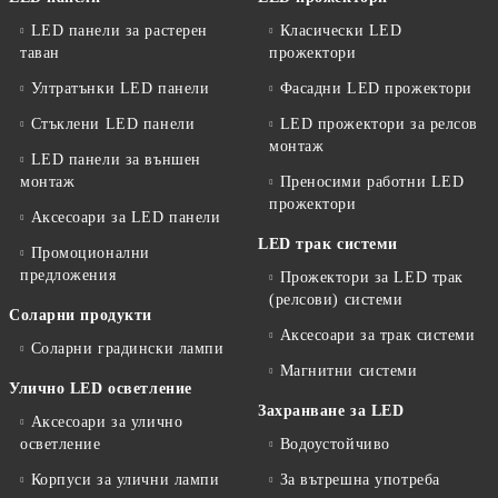
LED панели за растерен
Класически LED
таван
прожектори
Ултратънки LED панели
Фасадни LED прожектори
Стъклени LED панели
LED прожектори за релсов
монтаж
LED панели за външен
монтаж
Преносими работни LED
прожектори
Аксесоари за LED панели
LED трак системи
Промоционални
предложения
Прожектори за LED трак
(релсови) системи
Соларни продукти
Аксесоари за трак системи
Соларни градински лампи
Магнитни системи
Улично LED осветление
Захранване за LED
Аксесоари за улично
осветление
Водоустойчиво
Корпуси за улични лампи
За вътрешна употреба