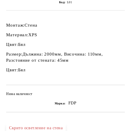
Код:
L01
Монтаж:
Стена
Материал:
XPS
Цвят:
Бял
Размер:
Дължина: 2000мм, Височина: 110мм,
Разстояние от стената: 45мм
Цвят:
Бял
Няма наличност
Добави в желани
FDP
Марка:
Скрито осветление на стена