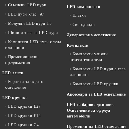
Стъклени LED пури
LED компоненти
LED пури клас "А"
Платки
Модулни LED пури T5
Светодиоди
Шини и тела за LED пури
Декоративно осветление
Комплекти LED пури с тела
Комплекти
или шини
Комплекти улични
Промоционални
осветителни тела
предложения
Комплекти LED пури с тела
LED ленти
или шини
Корнизи за скрито
Комплекти LED крушки
осветление
Аксесоари за LED осветление
LED крушки
LED за барове джипове.
LED крушки E27
Осветление за офроуд
LED крушки E14
автомобили
LED крушки G4
Промоции на LED осветление