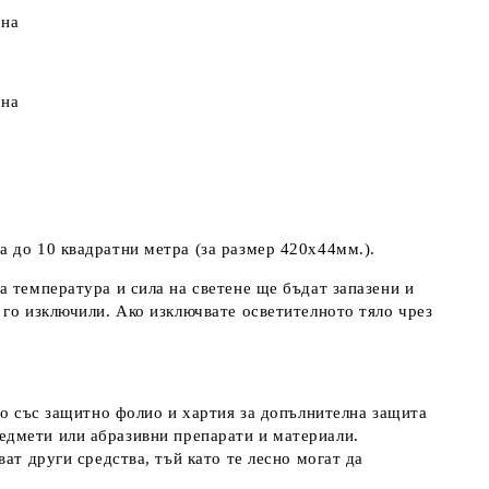
ина
ина
 до 10 квадратни метра (за размер 420х44мм.).
а температура и сила на светене ще бъдат запазени и
 го изключили. Ако изключвате осветителното тяло чрез
но със защитно фолио и хартия за допълнителна защита
едмети или абразивни препарати и материали.
ат други средства, тъй като те лесно могат да