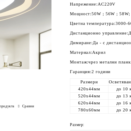
Напрежение:
AC220V
Мощност:
50W ; 56W ; 58W
Цветна температура:
3000-
Дистанционно управление:
Димиране:
Да - с дистанцио
Материал:
Акрил
Монтаж:
чрез метални планк
Гаранция:
2 години
Размери
Осветява
420х44мм
до 10 
520х44мм
до 13 
620х44мм
до 16 
продукта
Сравни
780х60мм
до 20 
Размер: