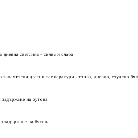
 дневна светлина - силна и слаба
 запаметени цветни температури - топло, дневно, студено бя
з задържане на бутона
ез задържане на бутона