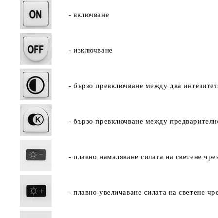
- включване
- изключване
- бързо превключване между два интезитета
- бързо превключване между предварително
- плавно намаляване силата на светене чре
- плавно увеличаване силата на светене чр