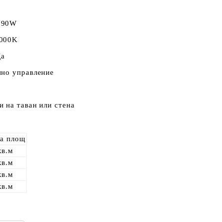
; 90W
6000K
Да
нно управление
и на таван или стена
на площ
кв.м
кв.м
кв.м
кв.м