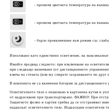
- променя цветната температура на външна
- променя цветната температура на външна
- бързо превключване към режим със слаба
Използвано като единствено осветление, на максималнат
Имайте предвид следното: при изключване на осветителн
при следващо включване (от дистанционното управление)
ключа на стената (или му спирате захранването по друг 
В комплекта не са включени батерии за дистанционното 
Осветителното тяло е опаковано в картонена кутия и уп
от надраскване при транспортиране.
ВАЖНО!
При отстра
Защитното фолио и хартия трябва да се отстраняват вним
надраскат осветителното тяло. Издраскани осветители те