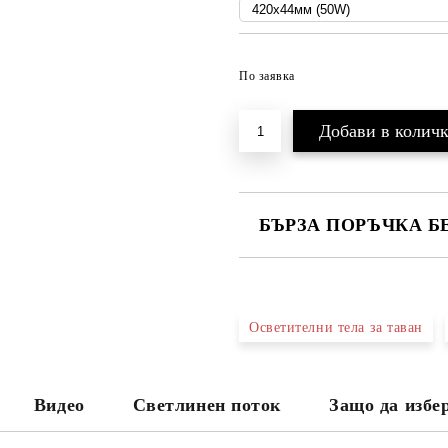
По заявка
БЪРЗА ПОРЪЧКА Б
САМО ПОПЪЛНЕТЕ 3 ПОЛЕТА
Осветителни тела за таван
Ще се свържем с вас в рамките н
проверете дали сте изписали пр
Видео
Светлинен поток
Защо да избе
тъй като няма как да се свържем 
Натискайки бутона "Купи сега", 