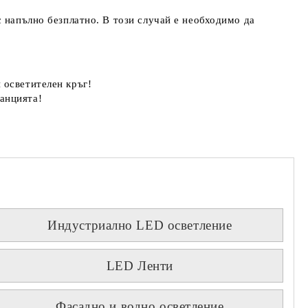
 напълно безплатно. В този случай е необходимо да
 осветителен кръг!
анцията!
Индустриално LED осветление
LED Ленти
Фасадно и водно осветление