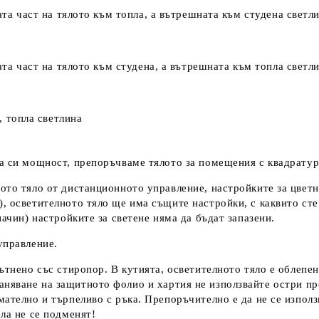
та част на тялото към топла, а вътрешната към студена светл
та част на тялото към студена, а вътрешната към топла светл
, топла светлина
а си мощност, препоръчваме тялото за помещения с квадратура
ото тяло от дистанционното управление, настройките за цветн
, осветителното тяло ще има същите настройки, с каквито сте
начин) настройките за светене няма да бъдат запазени.
управление.
лътнено със стиропор. В кутията, осветителното тяло е облепе
няване на защитното фолио и хартия не използвайте остри пр
ателно и търпеливо с ръка. Препоръчително е да не се използв
ла не се подменят!