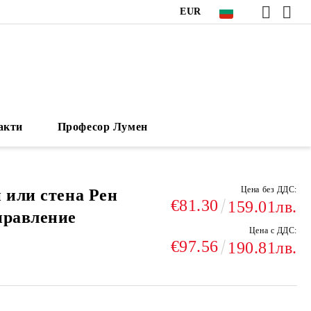
EUR
акти
Професор Лумен
Цена без ДДС:
 или стена Рен
€81.30
159.01лв.
правление
Цена с ДДС:
€97.56
190.81лв.