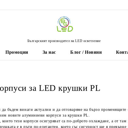
Българският производител на LED осветление
Промоции
За нас
Блог / Новини
Конт
орпуси за LED крушки PL
 да бъдем винаги актуални и да отговаряме на бързо променящите 
авим новите алуминиеви корпуси за крушки PL.
 които тези корпуси осигуряват са по-доброто охлаждане, а от там
рушката е в пъти по-елегантен, което със сигурност ще я превърне