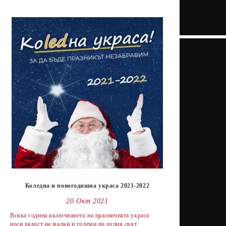
Коледна и новогодишна украса 2021-2022
20 Окт 2021
Всяка година включването на празничната украса
носи радост на малки и големи по целия свят.