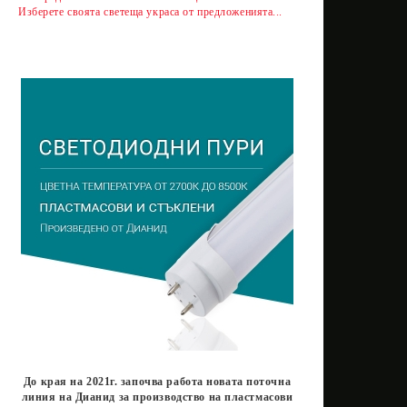
Изберете своята светеща украса от предложенията...
До края на 2021г. започва работа новата поточна
линия на Дианид за производство на пластмасови