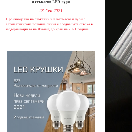
и стъклени LED пури
28 Сеп 2021
Производство на стъклени и пластмасови пури с
автоматизирана поточна линия е следващата стъпка в
модернизацията на Дианид до края на 2021 година.