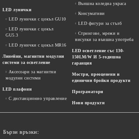
Външна коледна украса
LED лунички
Консумативи
LED лунички с цокъл GU10
LED фигури за стълб
LED лунички с цокъл
Стрингове, мрежи и
GU5.3
висулки за външна употреба
LED лунички с цокъл MR16
LED осветление със 130-
Линейни, магнитни модулни
150LM/W И 5-годишна
системи за осветление
гаранция
Аксесоари за магнитни
Мостри, преоценени и
модулни системи
единични бройки продукти
LED плафони
Програматори
С дистанционно управление
Нови продукти
Бързи връзки: