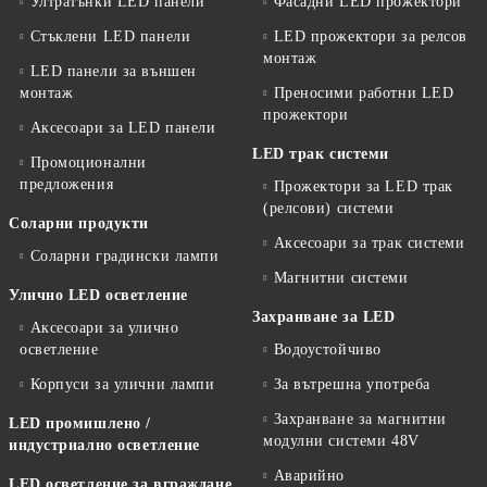
Ултратънки LED панели
Фасадни LED прожектори
Стъклени LED панели
LED прожектори за релсов
монтаж
LED панели за външен
монтаж
Преносими работни LED
прожектори
Аксесоари за LED панели
LED трак системи
Промоционални
предложения
Прожектори за LED трак
(релсови) системи
Соларни продукти
Аксесоари за трак системи
Соларни градински лампи
Магнитни системи
Улично LED осветление
Захранване за LED
Аксесоари за улично
осветление
Водоустойчиво
Корпуси за улични лампи
За вътрешна употреба
Захранване за магнитни
LED промишлено /
модулни системи 48V
индустриално осветление
Аварийно
LED осветление за вграждане