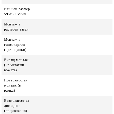
Външен размер
595x595x9мм
Монтаж в
растерен таван
Монтаж в
гипсокартон
(чрез щипки)
Висящ монтаж
(на метални
въжета)
Повърхностен
монтаж (в
рамка)
Възможност за
димиране
(опционално)