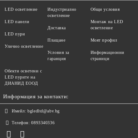
LED осветление
Индустриално
Общи условия
осветление
LED панели
Монтаж на LED
Доставка
осветление
LED пури
Плащане
Моят профил
Улично осветление
Условия за
Информационни
гаранция
страници
Обекти осветени с
LED пурите на
ДИАНИД ЕООД
Информация за контакти:
Имейл:
bgledltd@abv.bg
Телефон:
0893340336