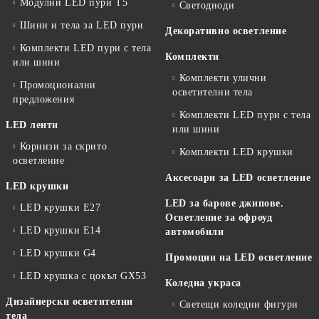
Модулни LED пури T5
Светодиоди
Шини и тела за LED пури
Декоративно осветление
Комплекти LED пури с тела
Комплекти
или шини
Комплекти улични
Промоционални
осветителни тела
предложения
Комплекти LED пури с тела
LED ленти
или шини
Корнизи за скрито
Комплекти LED крушки
осветление
Аксесоари за LED осветление
LED крушки
LED за барове джипове.
LED крушки E27
Осветление за офроуд
LED крушки E14
автомобили
LED крушки G4
Промоции на LED осветление
LED крушка с цокъл GX53
Коледна украса
Дизайнерски осветителни
Светещи коледни фигури
тела