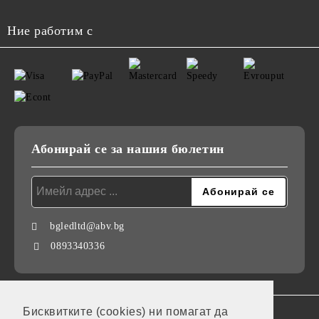
Ние работим с
Абонирай се за нашия бюлетин
bgledltd@abv.bg
0893340336
Бисквитките (cookies) ни помагат да
GDPR