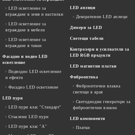
LED аплици
LED осветление за
вграждане в земя и настилки
Декоративни LED аплици
LED осветление за
Димери за LED
вграждане в мебели
Светещи табели
LED осветление за
вграждане в таван
Контролери и усилватели за
LED RGB продукти
Фасадно и водно LED
осветление
LED магнитни платки
Подводно LED осветление
Фиброоптика
и ефекти
Фиброоптични влакна
Фасадно LED осветление
светещи в края
LED пури
Светодиодни генератори за
LED пури клас "Стандарт"
фиброоптични влакна
Стъклени LED пури
LED компоненти
LED пури клас "А"
Платки