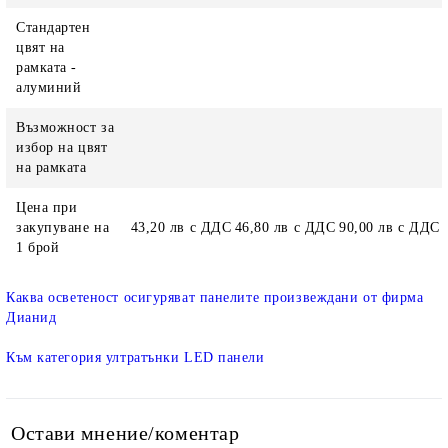
Стандартен
цвят на
рамката -
алуминий
Възможност за
избор на цвят
на рамката
Цена при
закупуване на
43,20 лв с ДДС
46,80 лв с ДДС
90,00 лв с ДДС
1 брой
Каква осветеност осигуряват панелите произвеждани от фирма
Дианид
Към категория ултратънки LED панели
Остави мнение/коментар