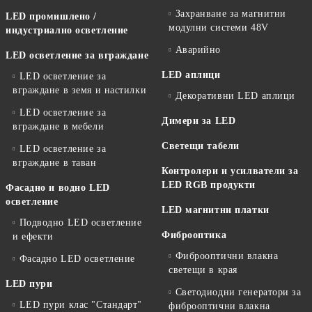
Захранване за магнитни
LED промишлено /
модулни системи 48V
индустриално осветление
Аварийно
LED осветление за вграждане
LED аплици
LED осветление за
вграждане в земя и настилки
Декоративни LED аплици
LED осветление за
Димери за LED
вграждане в мебели
Светещи табели
LED осветление за
вграждане в таван
Контролери и усилватели за
LED RGB продукти
Фасадно и водно LED
осветление
LED магнитни платки
Подводно LED осветление
Фиброоптика
и ефекти
Фиброоптични влакна
Фасадно LED осветление
светещи в края
LED пури
Светодиодни генератори за
LED пури клас "Стандарт"
фиброоптични влакна