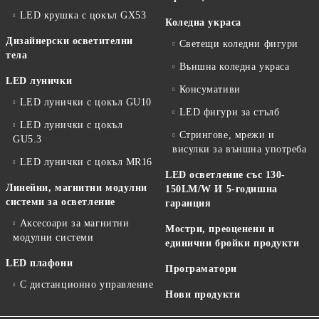
LED крушка с цокъл GX53
Коледна украса
Дизайнерски осветителни
Светещи коледни фигури
тела
Външна коледна украса
LED лунички
Консумативи
LED лунички с цокъл GU10
LED фигури за стълб
LED лунички с цокъл
Стрингове, мрежи и
GU5.3
висулки за външна употреба
LED лунички с цокъл MR16
LED осветление със 130-
Линейни, магнитни модулни
150LM/W И 5-годишна
системи за осветление
гаранция
Аксесоари за магнитни
Мостри, преоценени и
модулни системи
единични бройки продукти
LED плафони
Програматори
С дистанционно управление
Нови продукти