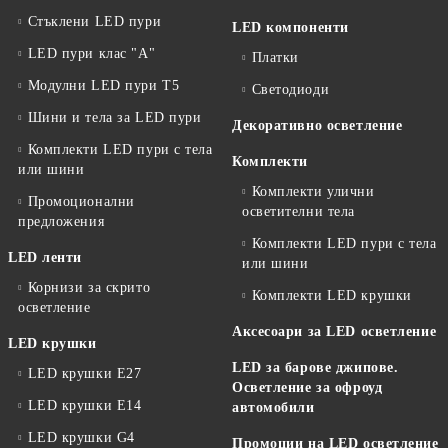
Стъклени LED пури
LED компоненти
LED пури клас "А"
Платки
Модулни LED пури T5
Светодиоди
Шини и тела за LED пури
Декоративно осветление
Комплекти LED пури с тела
Комплекти
или шини
Комплекти улични
Промоционални
осветителни тела
предложения
Комплекти LED пури с тела
LED ленти
или шини
Корнизи за скрито
Комплекти LED крушки
осветление
Аксесоари за LED осветление
LED крушки
LED за барове джипове.
LED крушки E27
Осветление за офроуд
LED крушки E14
автомобили
LED крушки G4
Промоции на LED осветление