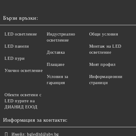
Бързи връзки:
LED осветление
Индустриално
Общи условия
осветление
LED панели
Монтаж на LED
Доставка
осветление
LED пури
Плащане
Моят профил
Улично осветление
Условия за
Информационни
гаранция
страници
Обекти осветени с
LED пурите на
ДИАНИД ЕООД
Информация за контакти:
Имейл:
bgledltd@abv.bg