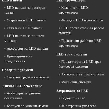
LED панели
LED прожектори
LED панели за растерен
Класически LED
таван
прожектори
Ултратънки LED панели
Фасадни LED прожектори
Стъклени LED панели
LED прожектори за релсов
монтаж
LED панели за външен
монтаж
Преносими работни LED
прожектори
Аксесоари за LED панели
LED трак системи
Промоционални
предложения
Прожектори за LED трак
(релсови) системи
Соларни продукти
Аксесоари за трак системи
Соларни градински лампи
Магнитни системи
Улично LED осветление
Захранване за LED
Аксесоари за улично
осветление
Водоустойчиво
Корпуси за улични лампи
За вътрешна употреба