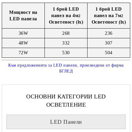
1 брой LED
1 брой LED
Мощност на
панел на 4м
панел на 7м
2
2
LED панела
Осветеност (lx)
Осветеност (lx)
36W
268
236
48W
332
307
72W
530
504
Към предложенията за LED панели, произведени от фирма
БГЛЕД
ОСНОВНИ КАТЕГОРИИ LED
ОСВЕТЛЕНИЕ
LED Панели