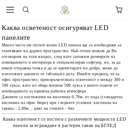
Каква осветеност осигуряват LED
панелите
Много често ни питате колко LED панела ще са необходими за
осветяване на дадено пространство. Най-точно можем да Ви
отговорим на този въпрос, след като заложим размерите на
помещението и интериора в специализиран софтуер, но, за да
имате отправна точка и да се ориентирате по-добре, може да
използвате данните от таблицата долу. Имайте предвид, че за
офис пространство, препоръчителната осветеност е между 300 и
500 лукса, като по общо мнение 500 лукса е много повече от
необходимото за приятна работна атмосфера.
Данните са постижими на височина 0,70м. от пода (стандартна
височина на офис бюро) при следните условия: височина на
тавана - 2,80м. ; цвят на стените - бял.
Каква осветеност се постига с различните мощности LED
панели за вграждане в растерен таван на БГЛЕД