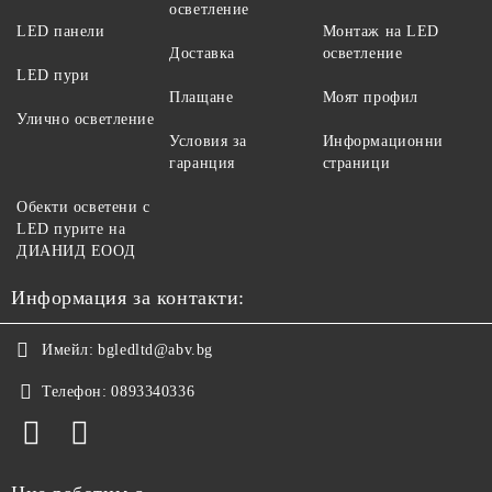
осветление
LED панели
Монтаж на LED
Доставка
осветление
LED пури
Плащане
Моят профил
Улично осветление
Условия за
Информационни
гаранция
страници
Обекти осветени с
LED пурите на
ДИАНИД ЕООД
Информация за контакти:
Имейл:
bgledltd@abv.bg
Телефон:
0893340336