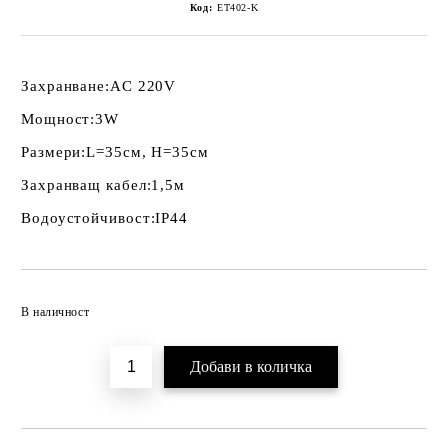
Код:
ET402-K
Захранване:
AC 220V
Мощност:
3W
Размери:
L=35см, H=35см
Захранващ кабел:
1,5м
Водоустойчивост:
IP44
Добави в желани
В наличност