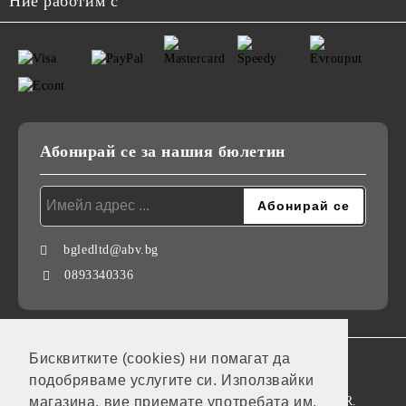
Ние работим с
Абонирай се за нашия бюлетин
bgledltd@abv.bg
0893340336
Бисквитките (cookies) ни помагат да
GDPR
подобряваме услугите си. Използвайки
Нашият онлайн магазин е 100% съобразен с GDPR.
магазина, вие приемате употребата им.