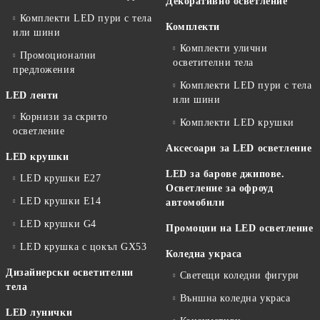
Декоративно осветление
Комплекти LED пури с тела
Комплекти
или шини
Комплекти улични
Промоционални
осветителни тела
предложения
Комплекти LED пури с тела
LED ленти
или шини
Корнизи за скрито
Комплекти LED крушки
осветление
Аксесоари за LED осветление
LED крушки
LED за барове джипове.
LED крушки E27
Осветление за офроуд
LED крушки E14
автомобили
LED крушки G4
Промоции на LED осветление
LED крушка с цокъл GX53
Коледна украса
Дизайнерски осветителни
Светещи коледни фигури
тела
Външна коледна украса
LED лунички