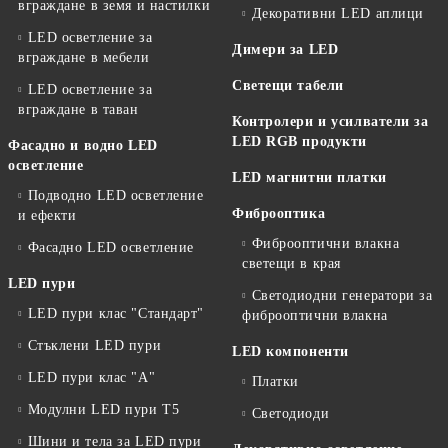
вграждане в земя и настилки
Декоративни LED аплици
LED осветление за
Димери за LED
вграждане в мебели
Светещи табели
LED осветление за
вграждане в таван
Контролери и усилватели за
LED RGB продукти
Фасадно и водно LED
осветление
LED магнитни платки
Подводно LED осветление
Фиброоптика
и ефекти
Фиброоптични влакна
Фасадно LED осветление
светещи в края
LED пури
Светодиодни генератори за
LED пури клас "Стандарт"
фиброоптични влакна
Стъклени LED пури
LED компоненти
LED пури клас "А"
Платки
Модулни LED пури T5
Светодиоди
Шини и тела за LED пури