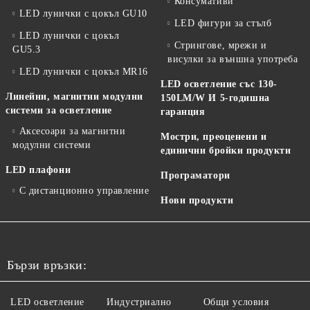
Консумативи
LED лунички с цокъл GU10
LED фигури за стълб
LED лунички с цокъл
Стрингове, мрежи и
GU5.3
висулки за външна употреба
LED лунички с цокъл MR16
LED осветление със 130-
Линейни, магнитни модулни
150LM/W И 5-годишна
системи за осветление
гаранция
Аксесоари за магнитни
Мостри, преоценени и
модулни системи
единични бройки продукти
LED плафони
Програматори
С дистанционно управление
Нови продукти
Бързи връзки:
LED осветление
Индустриално
Общи условия