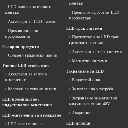
монтаж
LED панели за външен
монтаж
Преносими работни LED
прожектори
Аксесоари за LED панели
LED трак системи
Промоционални
предложения
Прожектори за LED трак
(релсови) системи
Соларни продукти
Аксесоари за трак системи
Соларни градински лампи
Магнитни системи
Улично LED осветление
Захранване за LED
Аксесоари за улично
осветление
Водоустойчиво
Корпуси за улични лампи
За вътрешна употреба
Захранване за магнитни
LED промишлено /
модулни системи 48V
индустриално осветление
Аварийно
LED осветление за вграждане
LED аплици
LED осветление за