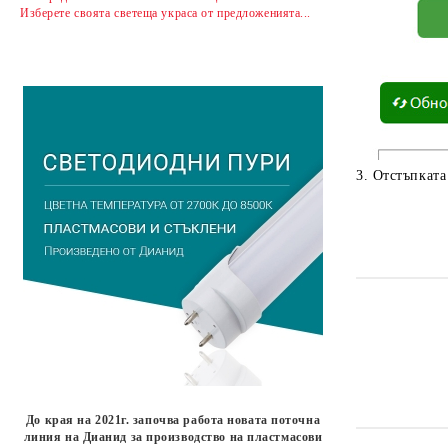
Изберете своята светеща украса от предложенията...
3. Отстъпката
До края на 2021г. започва работа новата поточна
линия на Дианид за производство на пластмасови