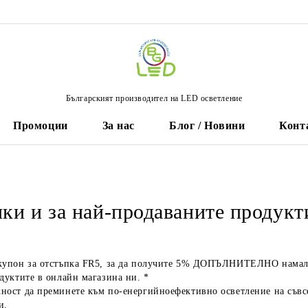
Българският производител на LED осветление
Промоции
За нас
Блог / Новини
Конт
ки и за най-продаваните продукт
купон за отстъпка FR5
, за да получите
5% ДОПЪЛНИТЕЛНО намал
дуктите в онлайн магазина ни. *
ност да преминете към по-енергийноефективно осветление на съвс
и.