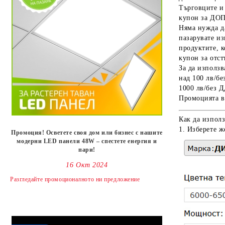
Търговците и 
купон за ДО
Няма нужда да
пазарувате и
продуктите, к
купон за отст
За да използв
над 100 лв/бе
1000 лв/без 
Промоцията ва
Как да използ
1. Изберете ж
Промоция! Осветете своя дом или бизнес с нашите
модерни LED панели 48W – спестете енергия и
пари!
16 Окт 2024
Разгледайте промоционалното ни предложениe