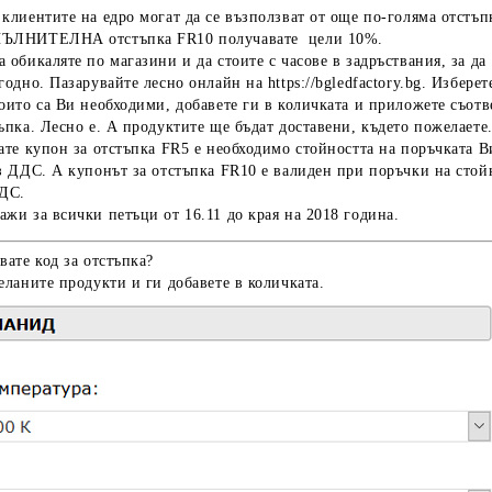
клиентите на едро могат да се възползват от още по-голяма отстъп
ПЪЛНИТЕЛНА отстъпка FR10
получавате цели
10%
.
 обикаляте по магазини и да стоите с часове в задръствания, за да
згодно. Пазарувайте лесно онлайн на
https://bgledfactory.bg
. Изберет
оито са Ви необходими, добавете ги в количката и приложете съотв
ъпка. Лесно е. А продуктите ще бъдат доставени, където пожелаете
ате купон за отстъпка FR5 е необходимо стойността на поръчката В
з ДДС. А купонът за отстъпка FR10 е валиден при поръчки на стой
ДДС.
жи за всички петъци от 16.11 до края на 2018 година.
вате код за отстъпка?
еланите продукти и ги добавете в количката.