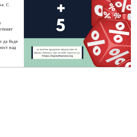
ка. С
е
етният
.
и да бъде
ност над