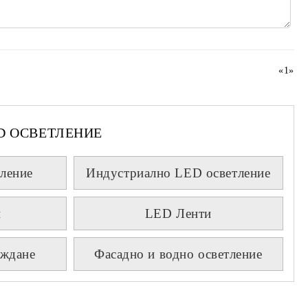
«
1
»
D ОСВЕТЛЕНИЕ
ление
Индустриално LED осветление
и
LED Ленти
аждане
Фасадно и водно осветление