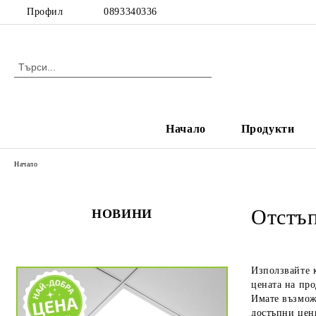
Профил
0893340336
Начало
Продукти
Начало
Отстъп
НОВИНИ
Използвайте 
цената на про
Имате възмож
достъпни цен