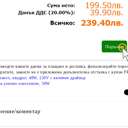
въведете вашите данни за плащане и доставка, финализирайте поръч
дуктите, закоито не е приложима допълнителна отстъпка с купон F
панел, квадрат, 48W, 220V с включен драйвър
а улично осветление, 50W
нение/коментар