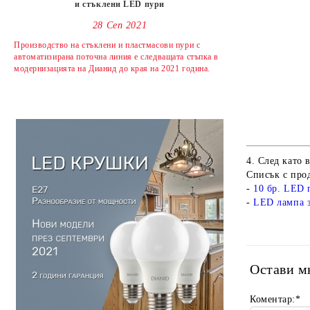
и стъклени LED пури
28 Сеп 2021
Производство на стъклени и пластмасови пури с
автоматизирана поточна линия е следващата стъпка в
модернизацията на Дианид до края на 2021 година.
4. След като 
Списък с про
-
10 бр. LED 
-
LED лампа з
Остави м
Коментар:
*