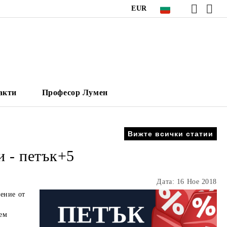
EUR
акти
Професор Лумен
Вижте всички статии
и - петък+5
Дата: 16 Ное 2018
ение
от
ем