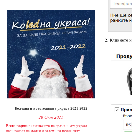
2. Кликнете н
Коледна и новогодишна украса 2021-2022
20 Окт 2021
Всяка година включването на празничната украса
носи радост на малки и големи по целия свят.