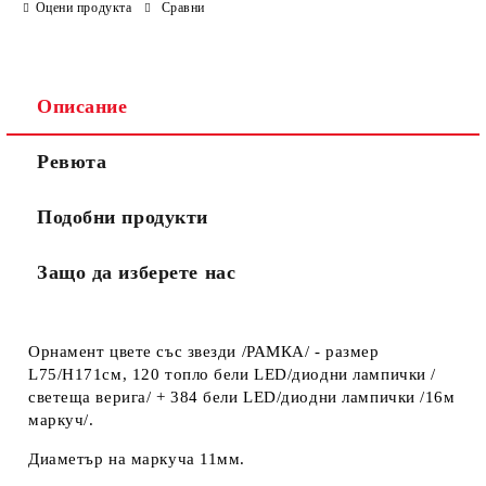
Оцени продукта
Сравни
Описание
Ревюта
Подобни продукти
Защо да изберете нас
Орнамент цвете със звезди /РАМКА/ - размер
L75/H171см, 120 топло бели LED/диодни лампички /
светеща верига/ + 384 бели LED/диодни лампички /16м
маркуч/.
Диаметър на маркуча 11мм.