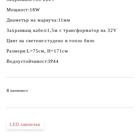
Мощност:
18W
Диаметър на маркуча:
11мм
Захранващ кабел:
1,5м с трансформатор на 32V
Цвят на светене:
студено и топло бяло
Размери:
L=75см, H=171см
Водоустойчивост:
IP44
Добави в желани
В наличност
LED лампички