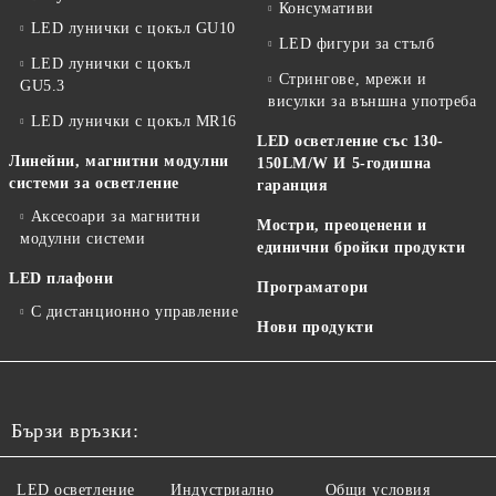
Консумативи
LED лунички с цокъл GU10
LED фигури за стълб
LED лунички с цокъл
Стрингове, мрежи и
GU5.3
висулки за външна употреба
LED лунички с цокъл MR16
LED осветление със 130-
Линейни, магнитни модулни
150LM/W И 5-годишна
системи за осветление
гаранция
Аксесоари за магнитни
Мостри, преоценени и
модулни системи
единични бройки продукти
LED плафони
Програматори
С дистанционно управление
Нови продукти
Бързи връзки:
LED осветление
Индустриално
Общи условия