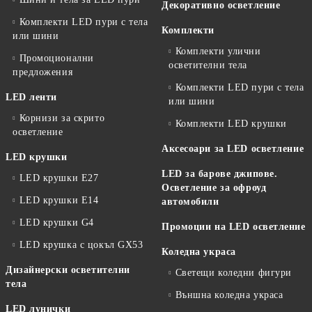
Декоративно осветление
Комплекти LED пури с тела
Комплекти
или шини
Комплекти улични
Промоционални
осветителни тела
предложения
Комплекти LED пури с тела
LED ленти
или шини
Корнизи за скрито
Комплекти LED крушки
осветление
Аксесоари за LED осветление
LED крушки
LED за барове джипове.
LED крушки E27
Осветление за офроуд
LED крушки E14
автомобили
LED крушки G4
Промоции на LED осветление
LED крушка с цокъл GX53
Коледна украса
Дизайнерски осветителни
Светещи коледни фигури
тела
Външна коледна украса
LED лунички