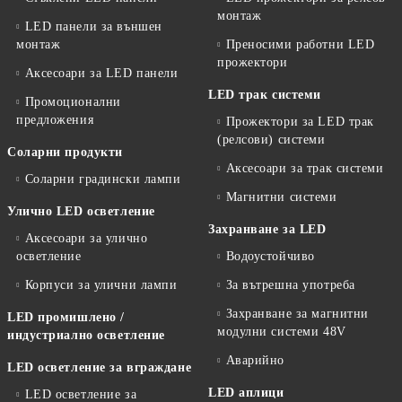
монтаж
LED панели за външен
монтаж
Преносими работни LED
прожектори
Аксесоари за LED панели
LED трак системи
Промоционални
предложения
Прожектори за LED трак
(релсови) системи
Соларни продукти
Аксесоари за трак системи
Соларни градински лампи
Магнитни системи
Улично LED осветление
Захранване за LED
Аксесоари за улично
осветление
Водоустойчиво
Корпуси за улични лампи
За вътрешна употреба
Захранване за магнитни
LED промишлено /
модулни системи 48V
индустриално осветление
Аварийно
LED осветление за вграждане
LED аплици
LED осветление за