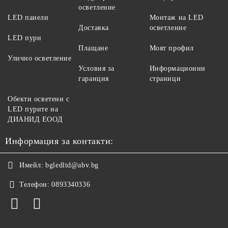
осветление
LED панели
Монтаж на LED
Доставка
осветление
LED пури
Плащане
Моят профил
Улично осветление
Условия за
Информационни
гаранция
страници
Обекти осветени с
LED пурите на
ДИАНИД ЕООД
Информация за контакти:
Имейл:
bgledltd@abv.bg
Телефон:
0893340336