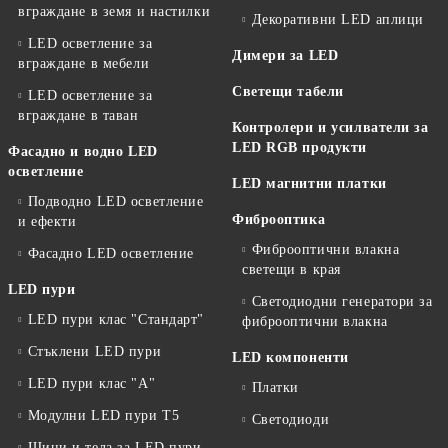
вграждане в земя и настилки
Декоративни LED аплици
LED осветление за
Димери за LED
вграждане в мебели
Светещи табели
LED осветление за
вграждане в таван
Контролери и усилватели за
LED RGB продукти
Фасадно и водно LED
осветление
LED магнитни платки
Подводно LED осветление
Фиброоптика
и ефекти
Фиброоптични влакна
Фасадно LED осветление
светещи в края
LED пури
Светодиодни генератори за
LED пури клас "Стандарт"
фиброоптични влакна
Стъклени LED пури
LED компоненти
LED пури клас "А"
Платки
Модулни LED пури T5
Светодиоди
Шини и тела за LED пури