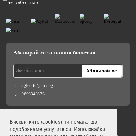
Ние работим с
Абонирай се за нашия бюлетин
bgledltd@abv.bg
0893340336
Бисквитките (cookies) ни помагат да
GDPR
подобряваме услугите си. Използвайки