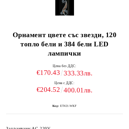
Орнамент цвете със звезди, 120
топло бели и 384 бели LED
лампички
Цена без ДДС:
€170.43
333.33лв.
Цена с ДДС:
€204.52
400.01лв.
Код:
ET421-WKF
Захранване:
AC 220V