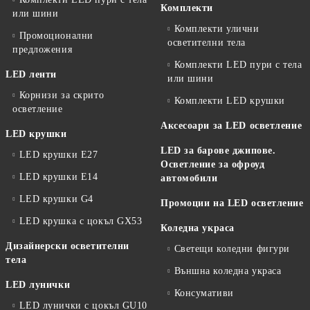
Комплекти
или шини
Комплекти улични
Промоционални
осветителни тела
предложения
Комплекти LED пури с тела
LED ленти
или шини
Корнизи за скрито
Комплекти LED крушки
осветление
Аксесоари за LED осветление
LED крушки
LED за барове джипове.
LED крушки E27
Осветление за офроуд
LED крушки E14
автомобили
LED крушки G4
Промоции на LED осветление
LED крушка с цокъл GX53
Коледна украса
Дизайнерски осветителни
Светещи коледни фигури
тела
Външна коледна украса
LED лунички
Консумативи
LED лунички с цокъл GU10