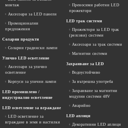
монтаж
Преносими работни LED
прожектори
Аксесоари за LED панели
LED трак системи
Промоционални
предложения
Прожектори за LED трак
(релсови) системи
Соларни продукти
Аксесоари за трак системи
Соларни градински лампи
Магнитни системи
Улично LED осветление
Захранване за LED
Аксесоари за улично
осветление
Водоустойчиво
Корпуси за улични лампи
За вътрешна употреба
Захранване за магнитни
LED промишлено /
модулни системи 48V
индустриално осветление
Аварийно
LED осветление за вграждане
LED аплици
LED осветление за
вграждане в земя и настилки
Декоративни LED аплици