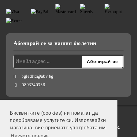
Абонирай се за нашия бюлетин
bgledltd@abv.bg
0893340336
Бисквитките (cookies) ни помагат да
GDPR
подобряваме услугите си. Използвайки
Нашият онлайн магазин е 100% съобразен с GDPR.
магазина, вие приемате употребата им.
Научете повече