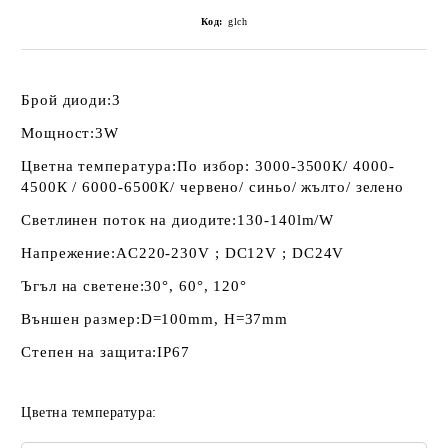
Код:
glch
Брой диоди:
3
Мощност:
3W
Цветна температура:
По избор: 3000-3500К/ 4000-
4500К / 6000-6500К/ червено/ синьо/ жълто/ зелено
Светлинен поток на диодите:
130-140lm/W
Напрежение:
AC220-230V ; DC12V ; DC24V
Ъгъл на светене:
30°, 60°, 120°
Външен размер:
D=100mm, H=37mm
Степен на защита:
IP67
Цветна температура: