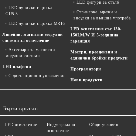
LED фигури за стълб
LED лунички с цокъл
Стрингове, мрежи и
GU5.3
висулки за външна употреба
LED лунички с цокъл MR16
LED осветление със 130-
Линейни, магнитни модулни
150LM/W И 5-годишна
системи за осветление
гаранция
Аксесоари за магнитни
Мостри, преоценени и
модулни системи
единични бройки продукти
LED плафони
Програматори
С дистанционно управление
Нови продукти
Бързи връзки:
LED осветление
Индустриално
Общи условия
осветление