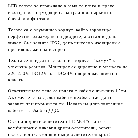
LED телата за вграждане в земя са влаго и прахо
изолирани, подходящи са за градини, паркинги,
басейни и фонтани.
Tелата са с алуминиев корпус, който гарантира
перфектно охлаждане на диодите, а оттам и дълъг
живот. Със защита IP67, допълнително изолирани с
противовлажен наноспрей.
Телата се предлагат с външен корпус - "кожух" за
улеснена ревизия. Монтират се директно в мрежата на
220-230V, DC12V или DC24V, според желанието на
клиента.
Осветителното тяло се издава с кабел с дължина 15см.
Ако желаете по-дълъг кабел е необходимо да го
заявите при поръчката си. Цената на допълнителния
кабел е 1 лв/м без ДДС.
Светодиодните осветители
НЕ МОГАТ
да се
комбинират с никакви други осветители, освен
светодиодни, в един и същи осветителен кръг!