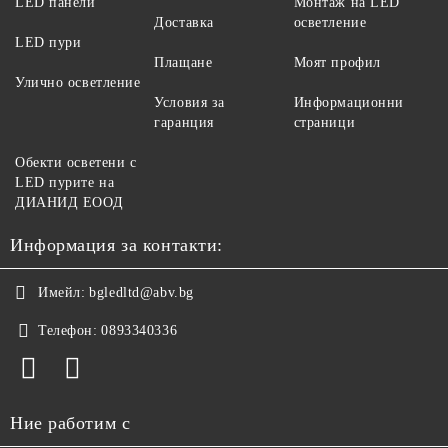
LED панели
Монтаж на LED
Доставка
осветление
LED пури
Плащане
Моят профил
Улично осветление
Условия за
Информационни
гаранция
страници
Обекти осветени с
LED пурите на
ДИАНИД ЕООД
Информация за контакти:
Имейл:
bgledltd@abv.bg
Телефон:
0893340336
Ние работим с