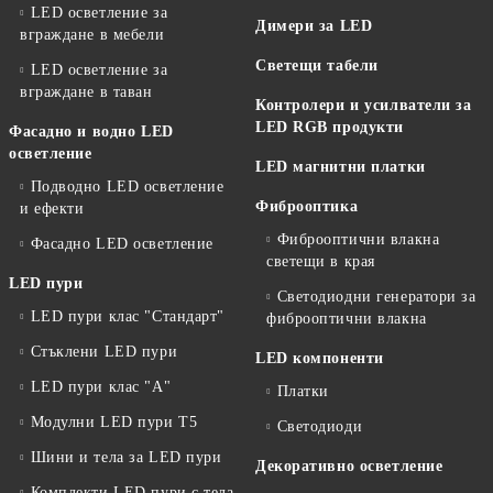
LED осветление за
Димери за LED
вграждане в мебели
Светещи табели
LED осветление за
вграждане в таван
Контролери и усилватели за
LED RGB продукти
Фасадно и водно LED
осветление
LED магнитни платки
Подводно LED осветление
Фиброоптика
и ефекти
Фиброоптични влакна
Фасадно LED осветление
светещи в края
LED пури
Светодиодни генератори за
LED пури клас "Стандарт"
фиброоптични влакна
Стъклени LED пури
LED компоненти
LED пури клас "А"
Платки
Модулни LED пури T5
Светодиоди
Шини и тела за LED пури
Декоративно осветление
Комплекти LED пури с тела