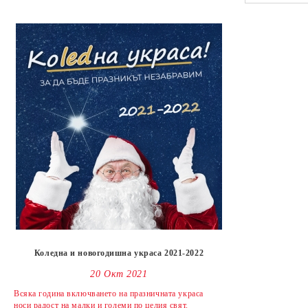
Коледна и новогодишна украса 2021-2022
20 Окт 2021
Всяка година включването на празничната украса
носи радост на малки и големи по целия свят.