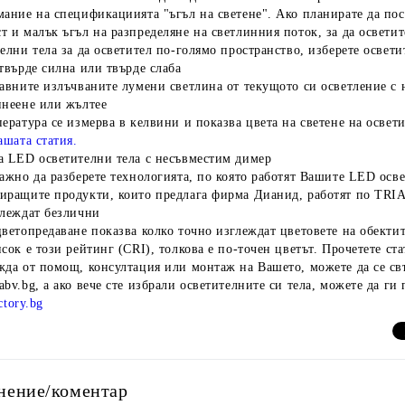
ание на спецификациията "ъгъл на светене". Ако планирате да пост
 и малък ъгъл на разпределяне на светлинния поток, за да осветит
елни тела за да осветител по-голямо пространство, изберете освети
твърде силна или твърде слаба
равните излъчваните лумени светлина от текущото си осветление с
инеене или жълтее
ература се измерва в келвини и показва цвета на светене на освет
ашата статия.
а LED осветителни тела с несъвместим димер
ажно да разберете технологията, по която работят Вашите LED осв
иращите продукти, които предлага фирма Дианид, работят по TRI
глеждат безлични
ветопредаване показва колко точно изглеждат цветовете на обектит
сок е този рейтинг (CRI), толкова е по-точен цветът. Прочетете ста
да от помощ, консултация или монтаж на Вашето, можете да се свъ
bv.bg, а ако вече сте избрали осветителните си тела, можете да ги
ctory.bg
нение/коментар