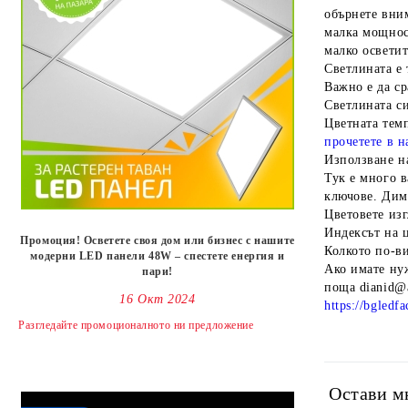
обърнете вним
малка мощност
малко осветит
Светлината е 
Важно е да с
Светлината с
Цветната темп
прочетете в н
Използване н
Тук е много в
ключове. Дим
Цветовете из
Индексът на ц
Промоция! Осветете своя дом или бизнес с нашите
Колкото по-ви
модерни LED панели 48W – спестете енергия и
Ако имате нуж
пари!
поща dianid@a
16 Окт 2024
https://bgledfa
Разгледайте промоционалното ни предложениe
Остави м