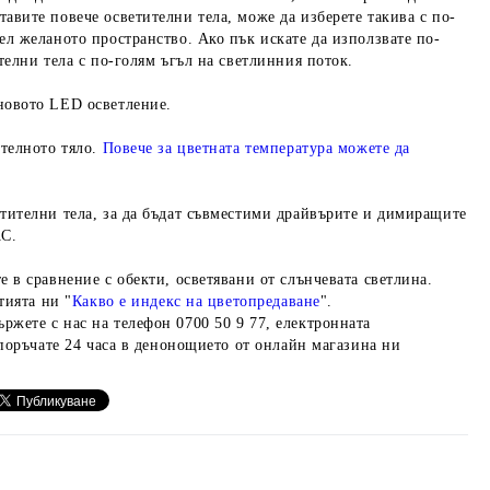
авите повече осветителни тела, може да изберете такива с по-
ел желаното пространство. Ако пък искате да използвате по-
телни тела с по-голям ъгъл на светлинния поток.
 новото LED осветление.
ителното тяло.
Повече за цветната температура можете да
етителни тела, за да бъдат съвместими драйвърите и димиращите
AC.
е в сравнение с обекти, осветявани от слънчевата светлина.
тията ни "
Какво е индекс на цветопредаване
".
ржете с нас на телефон 0700 50 9 77, електронната
 поръчате 24 часа в денонощието от онлайн магазина ни