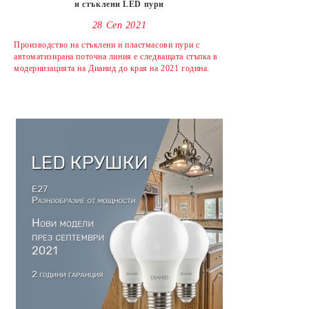
и стъклени LED пури
28 Сеп 2021
Производство на стъклени и пластмасови пури с
автоматизирана поточна линия е следващата стъпка в
модернизацията на Дианид до края на 2021 година.