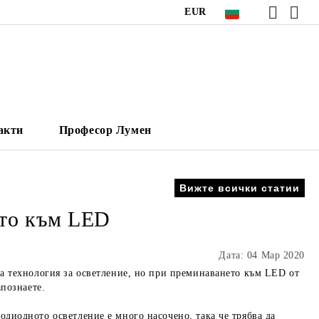
EUR
акти
Професор Лумен
Вижте всички статии
ето към LED
Дата: 04 Мар 2020
га технология за осветление, но при преминаването към LED от
апознаете.
одиодното осветление е много насочено, така че трябва да