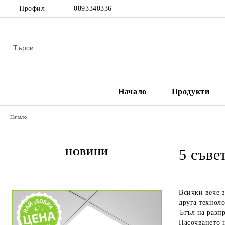
Профил
0893340336
Начало
Продукти
Начало
5 съве
НОВИНИ
Всички вече з
друга техноло
Ъгъл на разпр
Насочването н