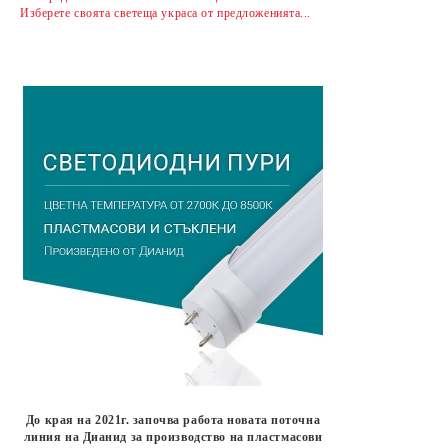
Изберете своята светеща украса от предложенията...
До края на 2021г. започва работа новата поточна
линия на Дианид за производство на пластмасови