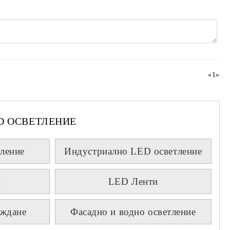
«
1
»
D ОСВЕТЛЕНИЕ
ление
Индустриално LED осветление
и
LED Ленти
аждане
Фасадно и водно осветление