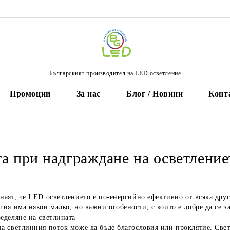
Българският производител на LED осветление
Промоции
За нас
Блог / Новини
Конт
та при надграждане на осветлени
наят, че LED осветлението е по-енергийно ефективно от всяка дру
гия има някои малко, но важни особености, с които е добре да се з
еделяне на светлината
а светлинния поток може да бъде благословия или проклятие. Свет