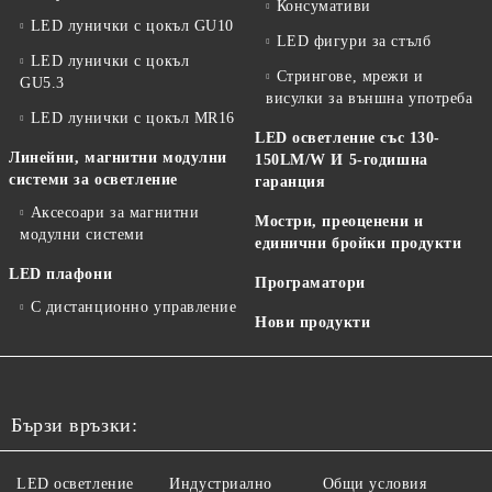
Консумативи
LED лунички с цокъл GU10
LED фигури за стълб
LED лунички с цокъл
Стрингове, мрежи и
GU5.3
висулки за външна употреба
LED лунички с цокъл MR16
LED осветление със 130-
Линейни, магнитни модулни
150LM/W И 5-годишна
системи за осветление
гаранция
Аксесоари за магнитни
Мостри, преоценени и
модулни системи
единични бройки продукти
LED плафони
Програматори
С дистанционно управление
Нови продукти
Бързи връзки:
LED осветление
Индустриално
Общи условия