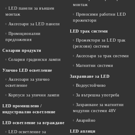
монтаж
LED панели за външен
монтаж
Преносими работни LED
прожектори
Аксесоари за LED панели
LED трак системи
Промоционални
предложения
Прожектори за LED трак
(релсови) системи
Соларни продукти
Аксесоари за трак системи
Соларни градински лампи
Магнитни системи
Улично LED осветление
Захранване за LED
Аксесоари за улично
осветление
Водоустойчиво
Корпуси за улични лампи
За вътрешна употреба
Захранване за магнитни
LED промишлено /
модулни системи 48V
индустриално осветление
Аварийно
LED осветление за вграждане
LED аплици
LED осветление за