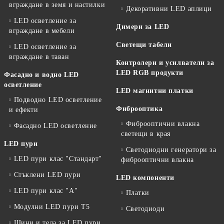
вграждане в земя и настилки
Декоративни LED аплици
LED осветление за
Димери за LED
вграждане в мебели
Светещи табели
LED осветление за
вграждане в таван
Контролери и усилватели за
LED RGB продукти
Фасадно и водно LED
осветление
LED магнитни платки
Подводно LED осветление
Фиброоптика
и ефекти
Фиброоптични влакна
Фасадно LED осветление
светещи в края
LED пури
Светодиодни генератори за
LED пури клас "Стандарт"
фиброоптични влакна
Стъклени LED пури
LED компоненти
LED пури клас "А"
Платки
Модулни LED пури T5
Светодиоди
Шини и тела за LED пури