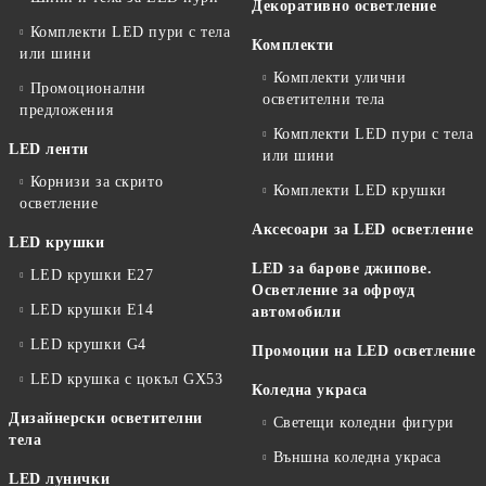
Декоративно осветление
Комплекти LED пури с тела
Комплекти
или шини
Комплекти улични
Промоционални
осветителни тела
предложения
Комплекти LED пури с тела
LED ленти
или шини
Корнизи за скрито
Комплекти LED крушки
осветление
Аксесоари за LED осветление
LED крушки
LED за барове джипове.
LED крушки E27
Осветление за офроуд
LED крушки E14
автомобили
LED крушки G4
Промоции на LED осветление
LED крушка с цокъл GX53
Коледна украса
Дизайнерски осветителни
Светещи коледни фигури
тела
Външна коледна украса
LED лунички