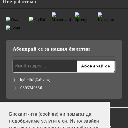
Ние работим с
Абонирай се за нашия бюлетин
bgledltd@abv.bg
0893340336
Бисквитките (cookies) ни помагат да
GDPR
подобряваме услугите си. Използвайки
Нашият онлайн магазин е 100% съобразен с GDPR.
магазина, вие приемате употребата им.