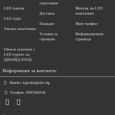
осветление
LED панели
Монтаж на LED
Доставка
осветление
LED пури
Плащане
Моят профил
Улично осветление
Условия за
Информационни
гаранция
страници
Обекти осветени с
LED пурите на
ДИАНИД ЕООД
Информация за контакти:
Имейл:
bgledltd@abv.bg
Телефон:
0893340336