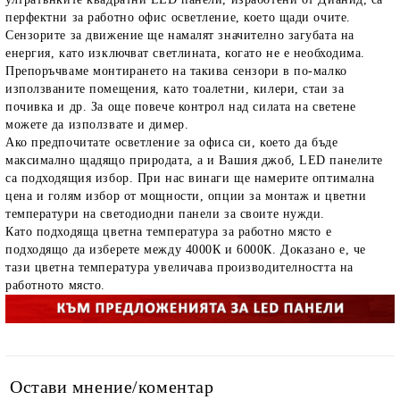
перфектни за работно офис осветление, което щади очите.
Сензорите за движение ще намалят значително загубата на
енергия, като изключват светлината, когато не е необходима.
Препоръчваме монтирането на такива сензори в по-малко
използваните помещения, като тоалетни, килери, стаи за
почивка и др. За още повече контрол над силата на светене
можете да използвате и димер.
Ако предпочитате осветление за офиса си, което да бъде
максимално щадящо природата, а и Вашия джоб, LED панелите
са подходящия избор. При нас винаги ще намерите оптимална
цена и голям избор от мощности, опции за монтаж и цветни
температури на светодиодни панели за своите нужди.
Като подходяща цветна температура за работно място е
подходящо да изберете между 4000К и 6000К. Доказано е, че
тази цветна температура увеличава производителността на
работното място.
Остави мнение/коментар