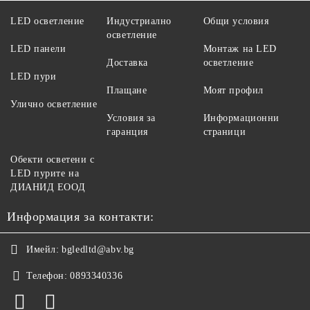
LED осветление
Индустриално
Общи условия
осветление
LED панели
Монтаж на LED
Доставка
осветление
LED пури
Плащане
Моят профил
Улично осветление
Условия за
Информационни
гаранция
страници
Обекти осветени с
LED пурите на
ДИАНИД ЕООД
Информация за контакти:
Имейл:
bgledltd@abv.bg
Телефон:
0893340336