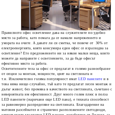
Правилното офис осветление дава на служителите по-удобно
място за работа, като помага да се намали напрежението и
умората на очите. А давате ли си сметка, че повече от 30% от
електроенергията, която консумира един офис се изразходва за
осветление? Ето предложението ни за някои малки неща, които
можете да направите с осветлението, за да бъде офисът
ефективно място за работа.
Осветителните тела за офис се предлагат в голямо разнообразие
от опции за монтаж, мощности, цвят на светлината и
т.н. Изключително голяма популярност имат
LED панелите
и в
това няма нищо случайно, тъй като те предлагат лесен монтаж и
дълъг живот, без промяна в качеството на светлината, съчетано с
невероятната им ефективност. Друг много голям плюс в полза
LED панелите (наричани още LED пана), е тяхната способност
за равномерно разпределяне на светлината. Благодарение на
матовия разсейвател и странично разположените светодиоди,
ултратънките квадратни LED панели, изработени от Дианид, са