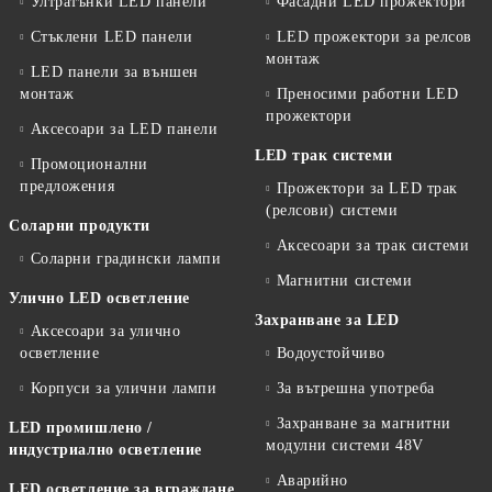
Ултратънки LED панели
Фасадни LED прожектори
Стъклени LED панели
LED прожектори за релсов
монтаж
LED панели за външен
монтаж
Преносими работни LED
прожектори
Аксесоари за LED панели
LED трак системи
Промоционални
предложения
Прожектори за LED трак
(релсови) системи
Соларни продукти
Аксесоари за трак системи
Соларни градински лампи
Магнитни системи
Улично LED осветление
Захранване за LED
Аксесоари за улично
осветление
Водоустойчиво
Корпуси за улични лампи
За вътрешна употреба
Захранване за магнитни
LED промишлено /
модулни системи 48V
индустриално осветление
Аварийно
LED осветление за вграждане