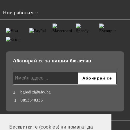
Ние работим с
Абонирай се за нашия бюлетин
bgledltd@abv.bg
0893340336
Бисквитките (cookies) ни помагат да
GDPR