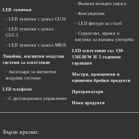
Външна коледна украса
LED лунички
Консумативи
LED лунички с цокъл GU10
LED фигури за стълб
LED лунички с цокъл
Стрингове, мрежи и
GU5.3
висулки за външна употреба
LED лунички с цокъл MR16
LED осветление със 130-
Линейни, магнитни модулни
150LM/W И 5-годишна
системи за осветление
гаранция
Аксесоари за магнитни
Мостри, преоценени и
модулни системи
единични бройки продукти
LED плафони
Програматори
С дистанционно управление
Нови продукти
Бързи връзки: