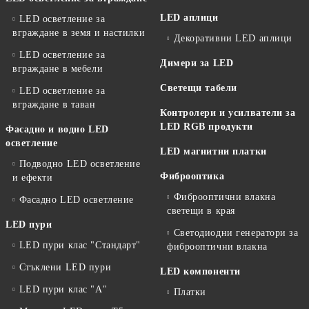
LED аплици
LED осветление за
вграждане в земя и настилки
Декоративни LED аплици
LED осветление за
Димери за LED
вграждане в мебели
Светещи табели
LED осветление за
вграждане в таван
Контролери и усилватели за
LED RGB продукти
Фасадно и водно LED
осветление
LED магнитни платки
Подводно LED осветление
Фиброоптика
и ефекти
Фиброоптични влакна
Фасадно LED осветление
светещи в края
LED пури
Светодиодни генератори за
LED пури клас "Стандарт"
фиброоптични влакна
Стъклени LED пури
LED компоненти
LED пури клас "А"
Платки