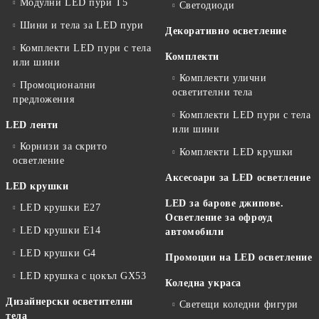
Модулни LED пури T5
Светодиоди
Шини и тела за LED пури
Декоративно осветление
Комплекти LED пури с тела
Комплекти
или шини
Комплекти улични
Промоционални
осветителни тела
предложения
Комплекти LED пури с тела
LED ленти
или шини
Корнизи за скрито
Комплекти LED крушки
осветление
Аксесоари за LED осветление
LED крушки
LED за барове джипове.
LED крушки E27
Осветление за офроуд
LED крушки E14
автомобили
LED крушки G4
Промоции на LED осветление
LED крушка с цокъл GX53
Коледна украса
Дизайнерски осветителни
Светещи коледни фигури
тела