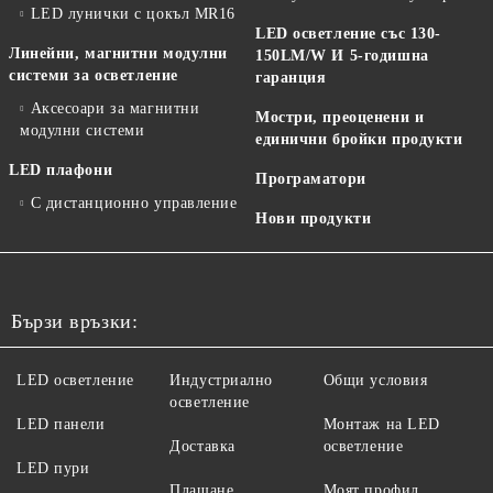
LED лунички с цокъл MR16
LED осветление със 130-
Линейни, магнитни модулни
150LM/W И 5-годишна
системи за осветление
гаранция
Аксесоари за магнитни
Мостри, преоценени и
модулни системи
единични бройки продукти
LED плафони
Програматори
С дистанционно управление
Нови продукти
Бързи връзки:
LED осветление
Индустриално
Общи условия
осветление
LED панели
Монтаж на LED
Доставка
осветление
LED пури
Плащане
Моят профил