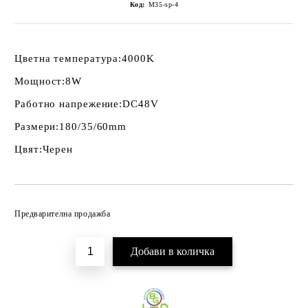
Код:
M35-sp-4
Цветна температура:
4000K
Мощност:
8W
Работно напрежение:
DC48V
Размери:
180/35/60mm
Цвят:
Черен
Добави в желани
Предварителна продажба