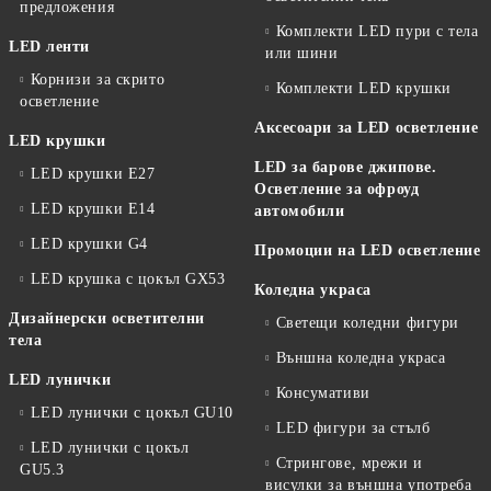
предложения
Комплекти LED пури с тела
LED ленти
или шини
Корнизи за скрито
Комплекти LED крушки
осветление
Аксесоари за LED осветление
LED крушки
LED за барове джипове.
LED крушки E27
Осветление за офроуд
LED крушки E14
автомобили
LED крушки G4
Промоции на LED осветление
LED крушка с цокъл GX53
Коледна украса
Дизайнерски осветителни
Светещи коледни фигури
тела
Външна коледна украса
LED лунички
Консумативи
LED лунички с цокъл GU10
LED фигури за стълб
LED лунички с цокъл
Стрингове, мрежи и
GU5.3
висулки за външна употреба