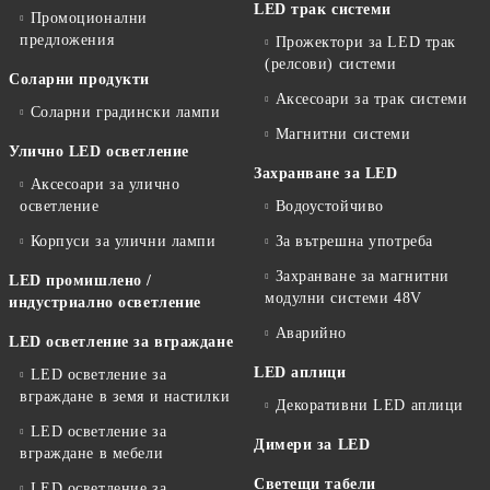
LED трак системи
Промоционални
предложения
Прожектори за LED трак
(релсови) системи
Соларни продукти
Аксесоари за трак системи
Соларни градински лампи
Магнитни системи
Улично LED осветление
Захранване за LED
Аксесоари за улично
осветление
Водоустойчиво
Корпуси за улични лампи
За вътрешна употреба
Захранване за магнитни
LED промишлено /
модулни системи 48V
индустриално осветление
Аварийно
LED осветление за вграждане
LED аплици
LED осветление за
вграждане в земя и настилки
Декоративни LED аплици
LED осветление за
Димери за LED
вграждане в мебели
Светещи табели
LED осветление за