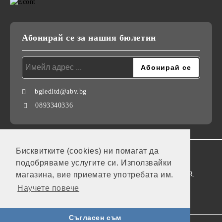
Абонирай се за нашия бюлетин
bgledltd@abv.bg
0893340336
Бисквитките (cookies) ни помагат да
GDPR
подобряваме услугите си. Използвайки
Нашият онлайн магазин е 100% съобразен с GDPR.
магазина, вие приемате употребата им.
Научете повече
Моите лични данни
Съгласен съм