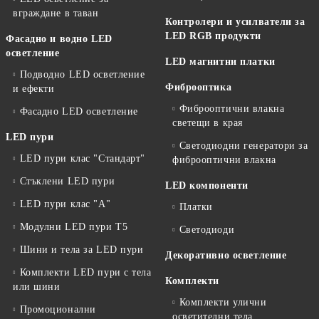
вграждане в таван
Контролери и усилватели за
LED RGB продукти
Фасадно и водно LED
осветление
LED магнитни платки
Подводно LED осветление
Фиброоптика
и ефекти
Фиброоптични влакна
Фасадно LED осветление
светещи в края
LED пури
Светодиодни генератори за
LED пури клас "Стандарт"
фиброоптични влакна
Стъклени LED пури
LED компоненти
LED пури клас "А"
Платки
Модулни LED пури T5
Светодиоди
Шини и тела за LED пури
Декоративно осветление
Комплекти LED пури с тела
Комплекти
или шини
Комплекти улични
Промоционални
осветителни тела