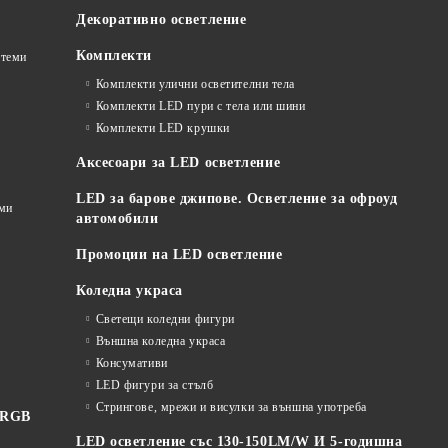
Декоративно осветление
Комплекти
стеми
Комплекти улични осветителни тела
Комплекти LED пури с тела или шини
Комплекти LED крушки
Аксесоари за LED осветление
LED за барове джипове. Осветление за офроуд
еми
автомобили
Промоции на LED осветление
Коледна украса
Светещи коледни фигури
Външна коледна украса
Консумативи
LED фигури за стълб
Стрингове, мрежи и висулки за външна употреба
 RGB
LED осветление със 130-150LM/W И 5-годишна