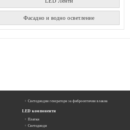
LED Ленти
Фасадно и водно осветление
Светодиодни генератори за фиброоптични влакна
LED компоненти
Платки
Светодиоди