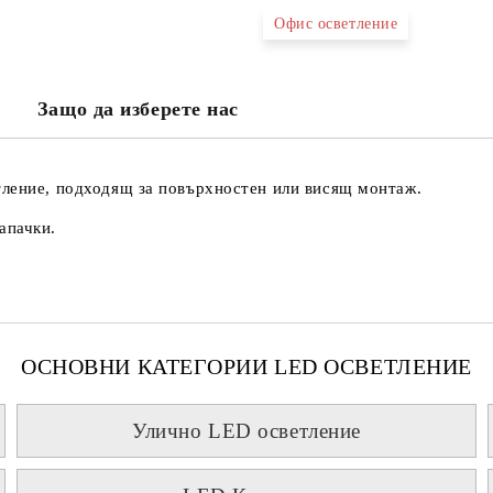
Офис осветление
Ще се свържем с вас в рамките н
проверете дали сте изписали пр
Защо да изберете нас
тъй като няма как да се свържем 
Натискайки бутона "Купи сега", 
тление, подходящ за повърхностен или висящ монтаж.
апачки.
ОСНОВНИ КАТЕГОРИИ LED ОСВЕТЛЕНИЕ
Улично LED осветление