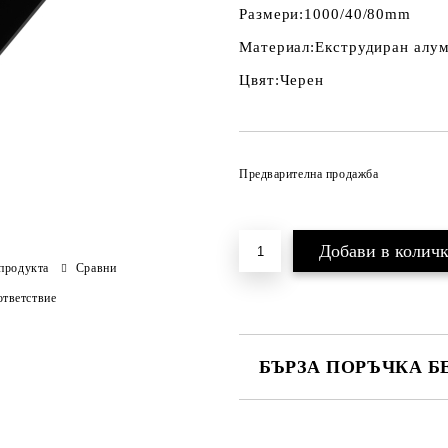
Размери:
1000/40/80mm
Материал:
Екструдиран алу
Цвят:
Черен
Предварителна продажба
продукта
Сравни
тветствие
БЪРЗА ПОРЪЧКА Б
САМО ПОПЪЛНЕТЕ 3 ПОЛЕТА