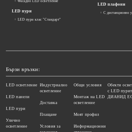
Фасадно LED осветление
LED плафони
LED пури
С дистанционно 
LED пури клас "Стандарт"
Бързи връзки:
LED осветление
Индустриално
Общи условия
Обекти осве
осветление
с LED пурит
LED панели
Монтаж на LED
ДИАНИД Е
Доставка
осветление
LED пури
Плащане
Моят профил
Улично
осветление
Условия за
Информационни