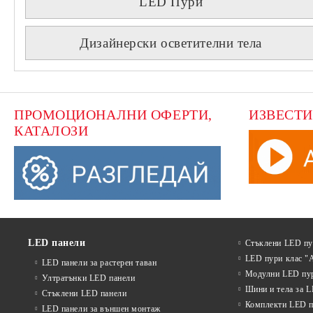
LED Пури
Дизайнерски осветителни тела
ПРОМОЦИОНАЛНИ ОФЕРТИ, 
ИЗВЕСТИ
КАТАЛОЗИ
LED панели
Стъклени LED п
LED пури клас "
LED панели за растерен таван
Модулни LED пу
Ултратънки LED панели
Шини и тела за 
Стъклени LED панели
Комплекти LED п
LED панели за външен монтаж