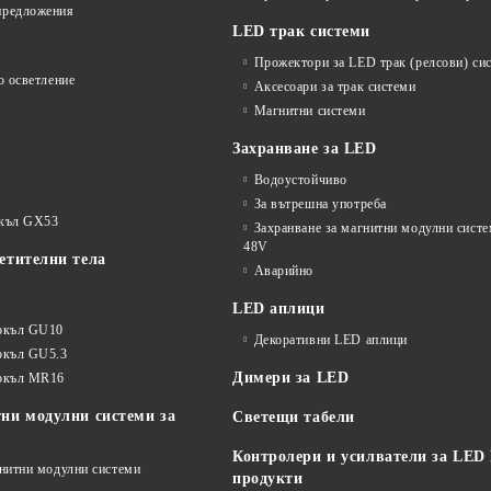
предложения
LED трак системи
Прожектори за LED трак (релсови) си
о осветление
Аксесоари за трак системи
Магнитни системи
Захранване за LED
Водоустойчиво
За вътрешна употреба
окъл GX53
Захранване за магнитни модулни сист
48V
етителни тела
Аварийно
LED аплици
окъл GU10
Декоративни LED аплици
окъл GU5.3
Димери за LED
цокъл MR16
ни модулни системи за
Светещи табели
Контролери и усилватели за LED
гнитни модулни системи
продукти