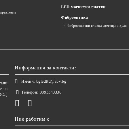
LED магнитни платки
управление
Фиброоптика
Фиброоптични влакна светещи в края
Информация за контакти:
Имейл:
bgledltd@abv.bg
тени
е на
Телефон:
0893340336
ООД
Ние работим с