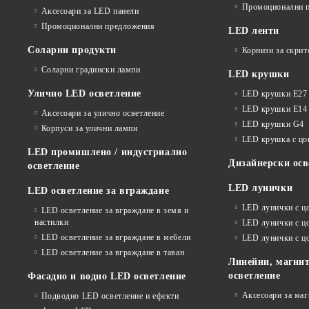
Промоционални 
Аксесоари за LED панели
Промоционални предложения
LED ленти
Соларни продукти
Корнизи за скрит
Соларни градински лампи
LED крушки
Улично LED осветление
LED крушки E27
LED крушки E14
Аксесоари за улично осветление
LED крушки G4
Корпуси за улични лампи
LED крушка с ц
LED промишлено / индустриално
Дизайнерски осв
осветление
LED лунички
LED осветление за вграждане
LED лунички с ц
LED осветление за вграждане в земя и
настилки
LED лунички с ц
LED осветление за вграждане в мебели
LED лунички с 
LED осветление за вграждане в таван
Линейни, магнит
осветление
Фасадно и водно LED осветление
Аксесоари за ма
Подводно LED осветление и ефекти