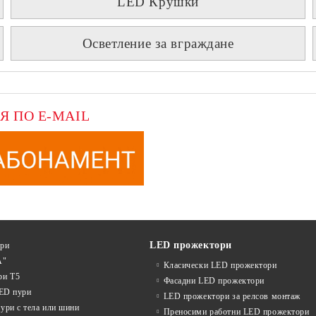
LED Крушки
Осветление за вграждане
Я ПО E-MAIL
LED прожектори
ури
А"
Класически LED прожектори
ри T5
Фасадни LED прожектори
LED пури
LED прожектори за релсов монтаж
ури с тела или шини
Преносими работни LED прожектори