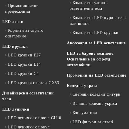
Комплекти улични
Промоционални
осветителни тела
предложения
Комплекти LED пури с тела
LED ленти
или шини
Корнизи за скрито
Комплекти LED крушки
осветление
Аксесоари за LED осветление
LED крушки
LED за барове джипове.
LED крушки E27
Осветление за офроуд
LED крушки E14
автомобили
LED крушки G4
Промоции на LED осветление
LED крушка с цокъл GX53
Коледна украса
Дизайнерски осветителни
Светещи коледни фигури
тела
Външна коледна украса
LED лунички
Консумативи
LED лунички с цокъл GU10
LED фигури за стълб
LED лунички с цокъл