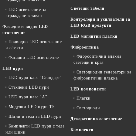
Светещи табели
LED осветление за
вграждане в таван
Контролери и усилватели за
LED RGB продукти
Фасадно и водно LED
осветление
LED магнитни платки
Подводно LED осветление
Фиброоптика
и ефекти
Фиброоптични влакна
Фасадно LED осветление
светещи в края
LED пури
Светодиодни генератори за
LED пури клас "Стандарт"
фиброоптични влакна
Стъклени LED пури
LED компоненти
LED пури клас "А"
Платки
Модулни LED пури T5
Светодиоди
Шини и тела за LED пури
Декоративно осветление
Комплекти LED пури с тела
Комплекти
или шини