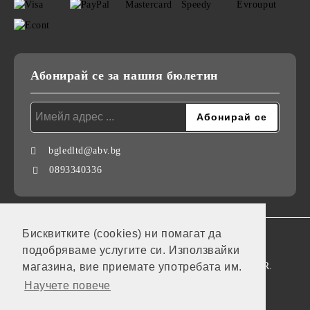
Абонирай се за нашия бюлетин
bgledltd@abv.bg
0893340336
Бисквитките (cookies) ни помагат да
GDPR
подобряваме услугите си. Използвайки
Нашият онлайн магазин е 100% съобразен с GDPR.
магазина, вие приемате употребата им.
Научете повече
Моите лични данни