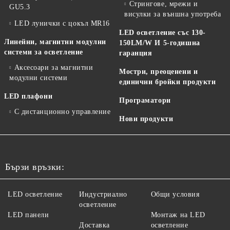
Стрингове, мрежи и
GU5.3
висулки за външна употреба
LED лунички с цокъл MR16
LED осветление със 130-
Линейни, магнитни модулни
150LM/W И 5-годишна
системи за осветление
гаранция
Аксесоари за магнитни
Мостри, преоценени и
модулни системи
единични бройки продукти
LED плафони
Програматори
С дистанционно управление
Нови продукти
Бързи връзки:
LED осветление
Индустриално
Общи условия
осветление
LED панели
Монтаж на LED
Доставка
осветление