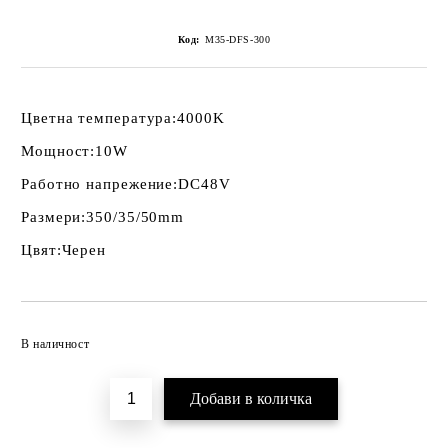
Код:
M35-DFS-300
Цветна температура:
4000K
Мощност:
10W
Работно напрежение:
DC48V
Размери:
350/35/50mm
Цвят:
Черен
Добави в желани
В наличност