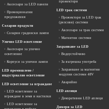
прожектори
Аксесоари за LED панели
LED трак системи
Промоционални
предложения
Прожектори за LED трак
(релсови) системи
Соларни продукти
Аксесоари за трак системи
Соларни градински лампи
Магнитни системи
Улично LED осветление
Захранване за LED
Аксесоари за улично
осветление
Водоустойчиво
Корпуси за улични лампи
За вътрешна употреба
Захранване за магнитни
LED промишлено /
модулни системи 48V
индустриално осветление
Аварийно
LED осветление за вграждане
LED аплици
LED осветление за
вграждане в земя и настилки
Декоративни LED аплици
LED осветление за
Димери за LED
вграждане в мебели