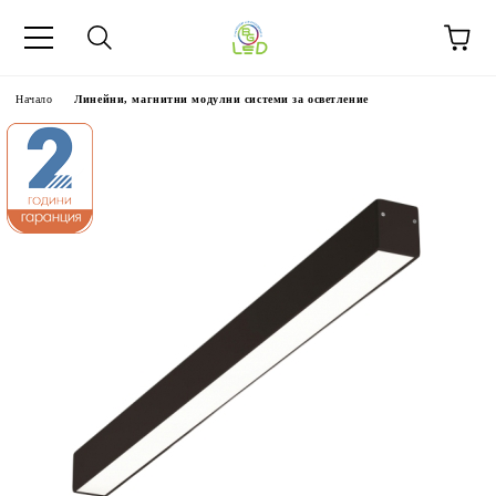
Начало
Линейни, магнитни модулни системи за осветление