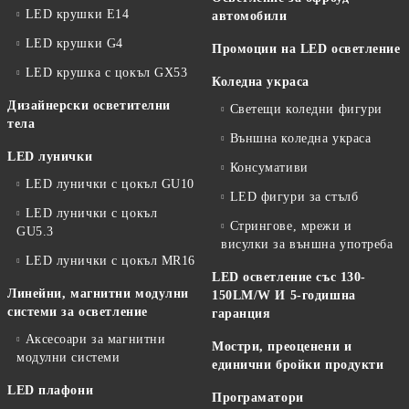
LED крушки E14
автомобили
LED крушки G4
Промоции на LED осветление
LED крушка с цокъл GX53
Коледна украса
Дизайнерски осветителни
Светещи коледни фигури
тела
Външна коледна украса
LED лунички
Консумативи
LED лунички с цокъл GU10
LED фигури за стълб
LED лунички с цокъл
Стрингове, мрежи и
GU5.3
висулки за външна употреба
LED лунички с цокъл MR16
LED осветление със 130-
Линейни, магнитни модулни
150LM/W И 5-годишна
системи за осветление
гаранция
Аксесоари за магнитни
Мостри, преоценени и
модулни системи
единични бройки продукти
LED плафони
Програматори