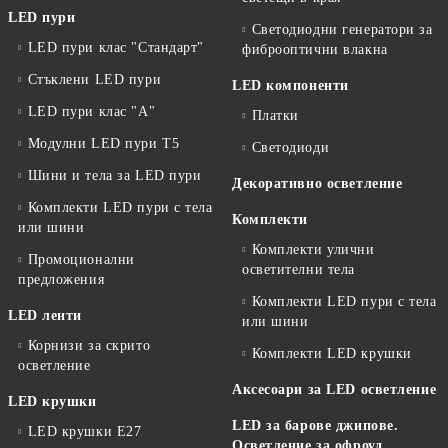
LED пури
Светодиодни генератори за
LED пури клас "Стандарт"
фиброоптични влакна
Стъклени LED пури
LED компоненти
LED пури клас "А"
Платки
Модулни LED пури T5
Светодиоди
Шини и тела за LED пури
Декоративно осветление
Комплекти LED пури с тела
Комплекти
или шини
Комплекти улични
Промоционални
осветителни тела
предложения
Комплекти LED пури с тела
LED ленти
или шини
Корнизи за скрито
Комплекти LED крушки
осветление
Аксесоари за LED осветление
LED крушки
LED за барове джипове.
LED крушки E27
Осветление за офроуд