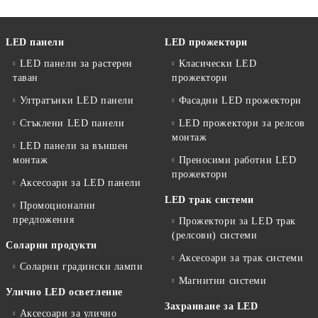
LED панели
LED прожектори
LED панели за растерен
Класически LED
таван
прожектори
Ултратънки LED панели
Фасадни LED прожектори
Стъклени LED панели
LED прожектори за релсов
монтаж
LED панели за външен
монтаж
Преносими работни LED
прожектори
Аксесоари за LED панели
LED трак системи
Промоционални
предложения
Прожектори за LED трак
(релсови) системи
Соларни продукти
Аксесоари за трак системи
Соларни градински лампи
Магнитни системи
Улично LED осветление
Захранване за LED
Аксесоари за улично