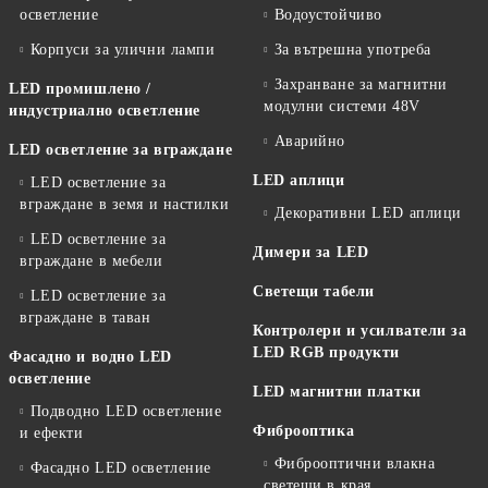
осветление
Водоустойчиво
Корпуси за улични лампи
За вътрешна употреба
Захранване за магнитни
LED промишлено /
модулни системи 48V
индустриално осветление
Аварийно
LED осветление за вграждане
LED аплици
LED осветление за
вграждане в земя и настилки
Декоративни LED аплици
LED осветление за
Димери за LED
вграждане в мебели
Светещи табели
LED осветление за
вграждане в таван
Контролери и усилватели за
LED RGB продукти
Фасадно и водно LED
осветление
LED магнитни платки
Подводно LED осветление
Фиброоптика
и ефекти
Фиброоптични влакна
Фасадно LED осветление
светещи в края