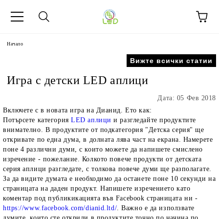
Начало
Вижте всички статии
Игра с детски LED аплици
Дата: 05 Фев 2018
Включете с в новата игра на Дианид. Ето как:
Потърсете категория
LED аплици
и разгледайте продуктите
внимателно. В продуктите от подкатегория "Детска серия" ще
откривате по една дума, в долната лява част на екрана. Намерете
поне 4 различни думи, с които можете да напишете смислено
изречение - пожелание. Колкото повече продукти от детската
серия аплици разгледате, с толкова повече думи ще разполагате.
За да видите думата е необходимо да останете поне 10 секунди на
страницата на даден продукт. Напишете изречението като
коментар под публикикацията във Facebook страницата ни -
https://www.facebook.com/dianid.ltd/
. Важно е да използвате
думите, които сте открили в продуктите точно по начина по