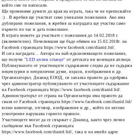
който сме ги написали.
Ще променяме думите до края на играта, така че не преписвайте
:) . В жребия ще участват само уникални пожелания. Ако има
дублирани пожелания, в жребия за наградата ще участва само
първото по час и дата пожелание.
В играта можете да участвате с пожелания до 14.02.2018 г.
(включително). Печелившия ще бъде обявен на 15.02.2018г. на
Facebook страницата https://www.facebook.com/dianid.ltd/.
И сега наградата... Автора на най-вдъхновяващото пожелание,
ще получи "
LED аплик слънце
" от детската ни колекция аплици.
Публикуваното от участниците съдържание следва да не съдържа
нецензурни и неприлични думи, изрази, изображения и др.
Организаторът, Дианид ЕООД, си запазва правото да одобрява
чрез администратор публикуваното от участниците съдържание
на Facebook страницата https://www.facebook.com/dianid.ltd/.
Администраторът от страна на Организатора има правото да
сваля от Facebook страницата https://www.facebook.com/dianid.ltd/
всеки коментар, отговор, изображение и др., който по негово
усмотрение нарушава горното правило.
Участниците могат да се свържат с Дианид, както чрез лично
съобщение във Facebook страницата
https://www.facebook.com/dianid.ltd/, така и на имейл адрес