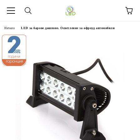
Начало
LED за барове джипове. Осветление за офроуд автомобили