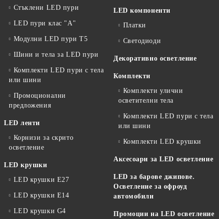
Стъклени LED пури
LED компоненти
LED пури клас "А"
Платки
Модулни LED пури T5
Светодиоди
Шини и тела за LED пури
Декоративно осветление
Комплекти LED пури с тела
Комплекти
или шини
Комплекти улични
Промоционални
осветителни тела
предложения
Комплекти LED пури с тела
LED ленти
или шини
Корнизи за скрито
Комплекти LED крушки
осветление
Аксесоари за LED осветление
LED крушки
LED за барове джипове.
LED крушки E27
Осветление за офроуд
LED крушки E14
автомобили
LED крушки G4
Промоции на LED осветление