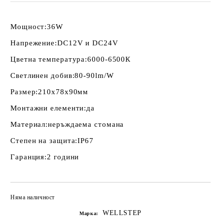
Мощност:
36W
Напрежение:
DC12V и DC24V
Цветна температура:
6000-6500К
Светлинен добив:
80-90lm/W
Размер:
210х78х90мм
Монтажни елементи:
да
Материал:
неръждаема стомана
Степен на защита:
IP67
Гаранция:
2 години
Няма наличност
Добави в желани
WELLSTEP
Марка: