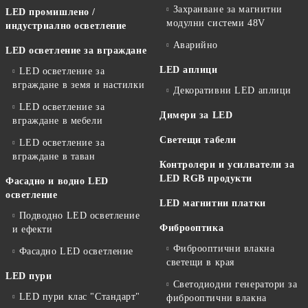
Захранване за магнитни
LED промишлено /
модулни системи 48V
индустриално осветление
Аварийно
LED осветление за вграждане
LED аплици
LED осветление за
вграждане в земя и настилки
Декоративни LED аплици
LED осветление за
Димери за LED
вграждане в мебели
Светещи табели
LED осветление за
вграждане в таван
Контролери и усилватели за
LED RGB продукти
Фасадно и водно LED
осветление
LED магнитни платки
Подводно LED осветление
Фиброоптика
и ефекти
Фиброоптични влакна
Фасадно LED осветление
светещи в края
LED пури
Светодиодни генератори за
LED пури клас "Стандарт"
фиброоптични влакна