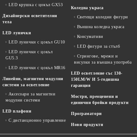
LED крушка с цокъл GX53
Коледна украса
Дизайнерски осветителни
Светещи коледни фигури
тела
Външна коледна украса
LED лунички
Консумативи
LED лунички с цокъл GU10
LED фигури за стълб
LED лунички с цокъл
Стрингове, мрежи и
GU5.3
висулки за външна употреба
LED лунички с цокъл MR16
LED осветление със 130-
Линейни, магнитни модулни
150LM/W И 5-годишна
системи за осветление
гаранция
Аксесоари за магнитни
Мостри, преоценени и
модулни системи
единични бройки продукти
LED плафони
Програматори
С дистанционно управление
Нови продукти