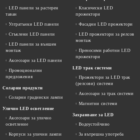
LED панели за растерен
Класически LED
таван
прожектори
Ултратънки LED панели
Фасадни LED прожектори
Стъклени LED панели
LED прожектори за релсов
монтаж
LED панели за външен
монтаж
Преносими работни LED
прожектори
Аксесоари за LED панели
LED трак системи
Промоционални
предложения
Прожектори за LED трак
(релсови) системи
Соларни продукти
Аксесоари за трак системи
Соларни градински лампи
Магнитни системи
Улично LED осветление
Захранване за LED
Аксесоари за улично
осветление
Водоустойчиво
Корпуси за улични лампи
За вътрешна употреба