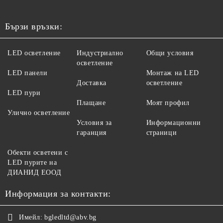
Бързи връзки:
LED осветление
Индустриално
Общи условия
осветление
LED панели
Монтаж на LED
Доставка
осветление
LED пури
Плащане
Моят профил
Улично осветление
Условия за
Информационни
гаранция
страници
Обекти осветени с
LED пурите на
ДИАНИД ЕООД
Информация за контакти:
Имейл:
bgledltd@abv.bg