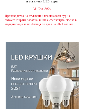
и стъклени LED пури
28 Сеп 2021
Производство на стъклени и пластмасови пури с
автоматизирана поточна линия е следващата стъпка в
модернизацията на Дианид до края на 2021 година.