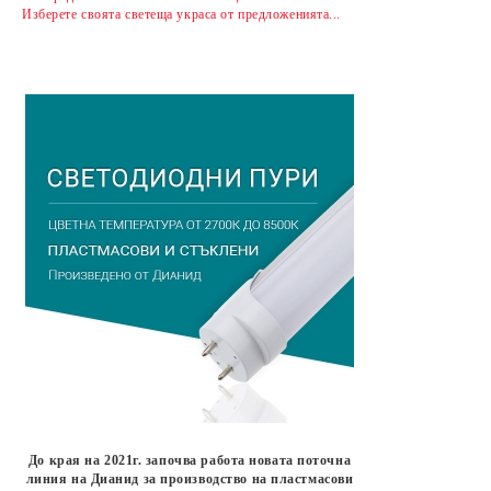
Изберете своята светеща украса от предложенията...
До края на 2021г. започва работа новата поточна
линия на Дианид за производство на пластмасови