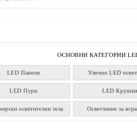
ОСНОВНИ КАТЕГОРИИ LE
LED Панели
Улично LED освет
LED Пури
LED Крушк
нерски осветителни тела
Осветление за вгр