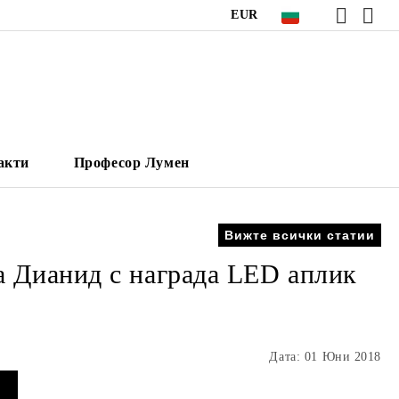
EUR
акти
Професор Лумен
Вижте всички статии
ма Дианид с награда LED аплик
Дата: 01 Юни 2018