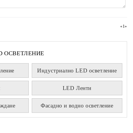
«
1
»
D ОСВЕТЛЕНИЕ
ление
Индустриално LED осветление
и
LED Ленти
аждане
Фасадно и водно осветление