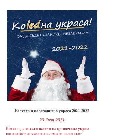
Коледна и новогодишна украса 2021-2022
20 Окт 2021
Всяка година включването на празничната украса
носи радост на малки и големи по целия свят.